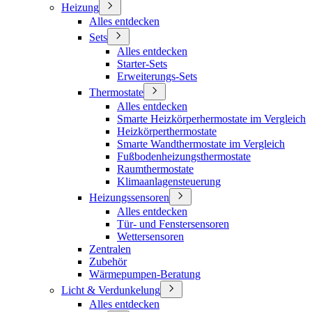
Heizung
Alles entdecken
Sets
Alles entdecken
Starter-Sets
Erweiterungs-Sets
Thermostate
Alles entdecken
Smarte Heizkörperhermostate im Vergleich
Heizkörperthermostate
Smarte Wandthermostate im Vergleich
Fußbodenheizungsthermostate
Raumthermostate
Klimaanlagensteuerung
Heizungssensoren
Alles entdecken
Tür- und Fenstersensoren
Wettersensoren
Zentralen
Zubehör
Wärmepumpen-Beratung
Licht & Verdunkelung
Alles entdecken