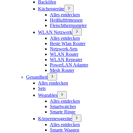
Backöfen
Küchengeräte
Alles entdecken
Heißluftfritteusen
Fleischthermometer
WLAN Netzwerk
Alles entdecken
Beste Wlan Router
Netzwerk-Sets
WLAN Router
WLAN Repeater
PowerLAN Adapter
Mesh Router
Gesundheit
Alles entdecken
Sets
Wearables
Alles entdecken
Smartwatches
Smarte Ringe
Körpermessgeräte
Alles entdecken
Smarte Waagen