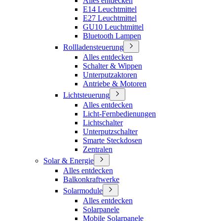
Alles entdecken
E14 Leuchtmittel
E27 Leuchtmittel
GU10 Leuchtmittel
Bluetooth Lampen
Rollladensteuerung
Alles entdecken
Schalter & Wippen
Unterputzaktoren
Antriebe & Motoren
Lichtsteuerung
Alles entdecken
Licht-Fernbedienungen
Lichtschalter
Unterputzschalter
Smarte Steckdosen
Zentralen
Solar & Energie
Alles entdecken
Balkonkraftwerke
Solarmodule
Alles entdecken
Solarpanele
Mobile Solarpanele