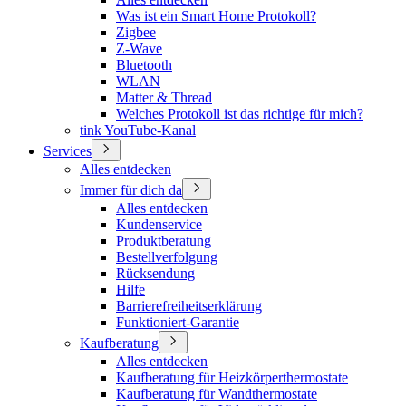
Was ist ein Smart Home Protokoll?
Zigbee
Z-Wave
Bluetooth
WLAN
Matter & Thread
Welches Protokoll ist das richtige für mich?
tink YouTube-Kanal
Services
Alles entdecken
Immer für dich da
Alles entdecken
Kundenservice
Produktberatung
Bestellverfolgung
Rücksendung
Hilfe
Barrierefreiheitserklärung
Funktioniert-Garantie
Kaufberatung
Alles entdecken
Kaufberatung für Heizkörperthermostate
Kaufberatung für Wandthermostate