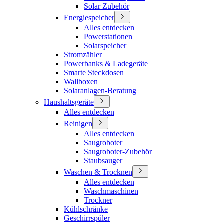
Solar Zubehör
Energiespeicher
Alles entdecken
Powerstationen
Solarspeicher
Stromzähler
Powerbanks & Ladegeräte
Smarte Steckdosen
Wallboxen
Solaranlagen-Beratung
Haushaltsgeräte
Alles entdecken
Reinigen
Alles entdecken
Saugroboter
Saugroboter-Zubehör
Staubsauger
Waschen & Trocknen
Alles entdecken
Waschmaschinen
Trockner
Kühlschränke
Geschirrspüler