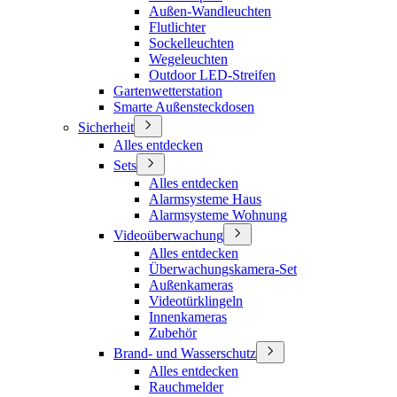
Außen-Wandleuchten
Flutlichter
Sockelleuchten
Wegeleuchten
Outdoor LED-Streifen
Gartenwetterstation
Smarte Außensteckdosen
Sicherheit
Alles entdecken
Sets
Alles entdecken
Alarmsysteme Haus
Alarmsysteme Wohnung
Videoüberwachung
Alles entdecken
Überwachungskamera-Set
Außenkameras
Videotürklingeln
Innenkameras
Zubehör
Brand- und Wasserschutz
Alles entdecken
Rauchmelder