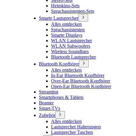
Stereo-Sets
Heimkino-Sets
Sprachassistenten-Sets
Smarte Lautsprecher
Alles entdecken
Sprachassistenten
Smarte Displays
WLAN Lautsprecher
WLAN Subwoofers
Wireless Soundbars
Bluetooth Lautsprecher
Bluetooth Kopfhörer
Alles entdecken
In-Ear Bluetooth Kopfhörer
Over-Ear Bluetooth Kopfhörer
Open-Ear Bluetooth Kopfhörer
Streaming
Smartphones & Tablets
Beamer
Smart-TVs
Zubehör
Alles entdecken
Lautsprecher Halterungen
Lautsprecher Taschen