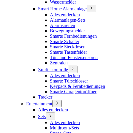
Wassermelder
Smart Home Alarmanlage
Alles entdecken
Alarmanlagen-Sets
Alarmsirenen
Bewegungsmelder
Smarte Fernbedienungen
Smarte Schalter
Smarte Steckdosen
Smarte Tastenfelder
Tür- und Fenstersensoren
Zentralen
Zutrittskontrolle
Alles entdecken
Smarte Türschlösser
Keypads & Fernbedienungen
Smarte Garagentoröffner
Tracker
Entertainment
Alles entdecken
Sets
Alles entdecken
Multiroom-Sets