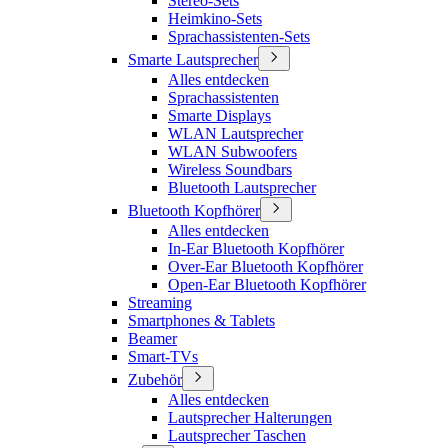
Stereo-Sets
Heimkino-Sets
Sprachassistenten-Sets
Smarte Lautsprecher
Alles entdecken
Sprachassistenten
Smarte Displays
WLAN Lautsprecher
WLAN Subwoofers
Wireless Soundbars
Bluetooth Lautsprecher
Bluetooth Kopfhörer
Alles entdecken
In-Ear Bluetooth Kopfhörer
Over-Ear Bluetooth Kopfhörer
Open-Ear Bluetooth Kopfhörer
Streaming
Smartphones & Tablets
Beamer
Smart-TVs
Zubehör
Alles entdecken
Lautsprecher Halterungen
Lautsprecher Taschen