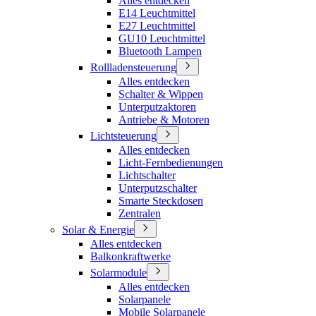
Alles entdecken
E14 Leuchtmittel
E27 Leuchtmittel
GU10 Leuchtmittel
Bluetooth Lampen
Rollladensteuerung
Alles entdecken
Schalter & Wippen
Unterputzaktoren
Antriebe & Motoren
Lichtsteuerung
Alles entdecken
Licht-Fernbedienungen
Lichtschalter
Unterputzschalter
Smarte Steckdosen
Zentralen
Solar & Energie
Alles entdecken
Balkonkraftwerke
Solarmodule
Alles entdecken
Solarpanele
Mobile Solarpanele