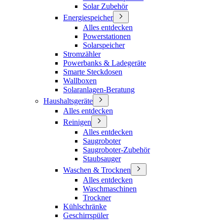
Solar Zubehör
Energiespeicher
Alles entdecken
Powerstationen
Solarspeicher
Stromzähler
Powerbanks & Ladegeräte
Smarte Steckdosen
Wallboxen
Solaranlagen-Beratung
Haushaltsgeräte
Alles entdecken
Reinigen
Alles entdecken
Saugroboter
Saugroboter-Zubehör
Staubsauger
Waschen & Trocknen
Alles entdecken
Waschmaschinen
Trockner
Kühlschränke
Geschirrspüler