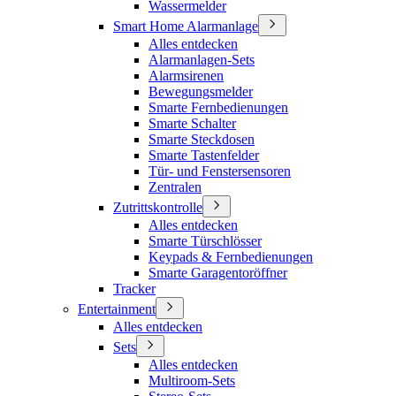
Wassermelder
Smart Home Alarmanlage
Alles entdecken
Alarmanlagen-Sets
Alarmsirenen
Bewegungsmelder
Smarte Fernbedienungen
Smarte Schalter
Smarte Steckdosen
Smarte Tastenfelder
Tür- und Fenstersensoren
Zentralen
Zutrittskontrolle
Alles entdecken
Smarte Türschlösser
Keypads & Fernbedienungen
Smarte Garagentoröffner
Tracker
Entertainment
Alles entdecken
Sets
Alles entdecken
Multiroom-Sets