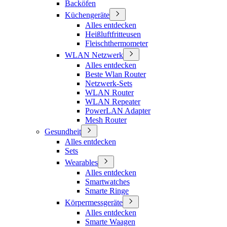
Backöfen
Küchengeräte
Alles entdecken
Heißluftfritteusen
Fleischthermometer
WLAN Netzwerk
Alles entdecken
Beste Wlan Router
Netzwerk-Sets
WLAN Router
WLAN Repeater
PowerLAN Adapter
Mesh Router
Gesundheit
Alles entdecken
Sets
Wearables
Alles entdecken
Smartwatches
Smarte Ringe
Körpermessgeräte
Alles entdecken
Smarte Waagen