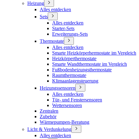
Heizung
Alles entdecken
Sets
Alles entdecken
Starter-Sets
Erweiterungs-Sets
Thermostate
Alles entdecken
Smarte Heizkörperhermostate im Vergleich
Heizkörperthermostate
Smarte Wandthermostate im Vergleich
Fußbodenheizungsthermostate
Raumthermostate
Klimaanlagensteuerung
Heizungssensoren
Alles entdecken
Tür- und Fenstersensoren
Wettersensoren
Zentralen
Zubehör
Wärmepumpen-Beratung
Licht & Verdunkelung
Alles entdecken