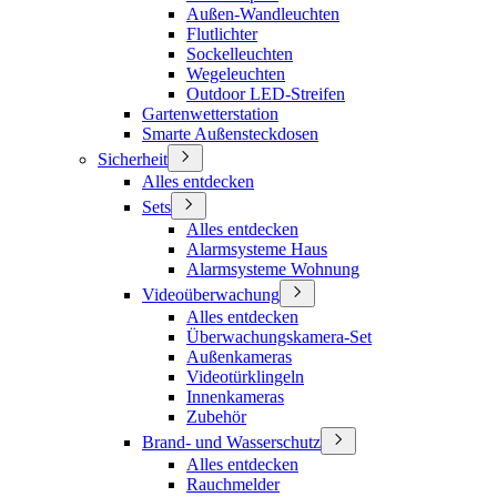
Außen-Wandleuchten
Flutlichter
Sockelleuchten
Wegeleuchten
Outdoor LED-Streifen
Gartenwetterstation
Smarte Außensteckdosen
Sicherheit
Alles entdecken
Sets
Alles entdecken
Alarmsysteme Haus
Alarmsysteme Wohnung
Videoüberwachung
Alles entdecken
Überwachungskamera-Set
Außenkameras
Videotürklingeln
Innenkameras
Zubehör
Brand- und Wasserschutz
Alles entdecken
Rauchmelder