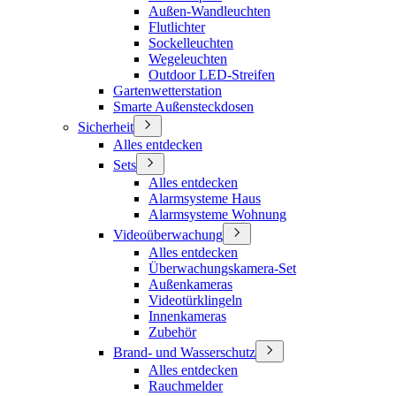
Außen-Wandleuchten
Flutlichter
Sockelleuchten
Wegeleuchten
Outdoor LED-Streifen
Gartenwetterstation
Smarte Außensteckdosen
Sicherheit
Alles entdecken
Sets
Alles entdecken
Alarmsysteme Haus
Alarmsysteme Wohnung
Videoüberwachung
Alles entdecken
Überwachungskamera-Set
Außenkameras
Videotürklingeln
Innenkameras
Zubehör
Brand- und Wasserschutz
Alles entdecken
Rauchmelder