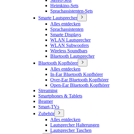
Stereo-Sets
Heimkino-Sets
Sprachassistenten-Sets
Smarte Lautsprecher
Alles entdecken
Sprachassistenten
Smarte Displays
WLAN Lautsprecher
WLAN Subwoofers
Wireless Soundbars
Bluetooth Lautsprecher
Bluetooth Kopfhörer
Alles entdecken
In-Ear Bluetooth Kopfhörer
Over-Ear Bluetooth Kopfhörer
Open-Ear Bluetooth Kopfhörer
Streaming
Smartphones & Tablets
Beamer
Smart-TVs
Zubehör
Alles entdecken
Lautsprecher Halterungen
Lautsprecher Taschen