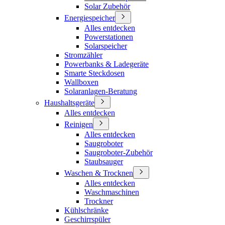
Solar Zubehör
Energiespeicher
Alles entdecken
Powerstationen
Solarspeicher
Stromzähler
Powerbanks & Ladegeräte
Smarte Steckdosen
Wallboxen
Solaranlagen-Beratung
Haushaltsgeräte
Alles entdecken
Reinigen
Alles entdecken
Saugroboter
Saugroboter-Zubehör
Staubsauger
Waschen & Trocknen
Alles entdecken
Waschmaschinen
Trockner
Kühlschränke
Geschirrspüler