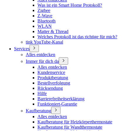
Was ist ein Smart Home Protokoll?
Zigbee
Z-Wave
Bluetooth
WLAN
Matter & Thread
Welches Protokoll ist das richtige für mich?
tink YouTube-Kanal
Services
Alles entdecken
Immer für dich da
Alles entdecken
Kundenservice
Produktberatung
Bestellverfolgung
Rücksendung
Hilfe
Barrierefreiheitserklärung
Funktioniert-Garantie
Kaufberatung
Alles entdecken
Kaufberatung für Heizkörperthermostate
Kaufberatung für Wandthermostate