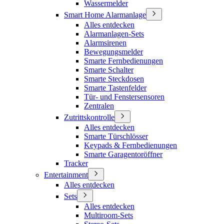
Wassermelder
Smart Home Alarmanlage
Alles entdecken
Alarmanlagen-Sets
Alarmsirenen
Bewegungsmelder
Smarte Fernbedienungen
Smarte Schalter
Smarte Steckdosen
Smarte Tastenfelder
Tür- und Fenstersensoren
Zentralen
Zutrittskontrolle
Alles entdecken
Smarte Türschlösser
Keypads & Fernbedienungen
Smarte Garagentoröffner
Tracker
Entertainment
Alles entdecken
Sets
Alles entdecken
Multiroom-Sets