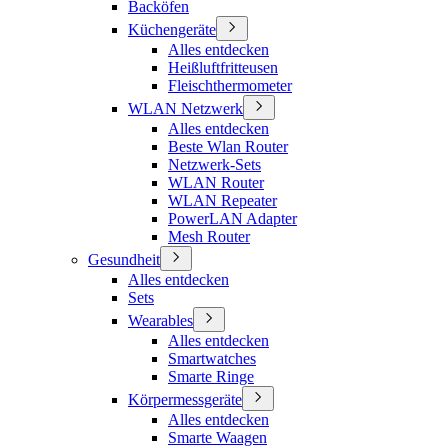
Backöfen
Küchengeräte
Alles entdecken
Heißluftfritteusen
Fleischthermometer
WLAN Netzwerk
Alles entdecken
Beste Wlan Router
Netzwerk-Sets
WLAN Router
WLAN Repeater
PowerLAN Adapter
Mesh Router
Gesundheit
Alles entdecken
Sets
Wearables
Alles entdecken
Smartwatches
Smarte Ringe
Körpermessgeräte
Alles entdecken
Smarte Waagen