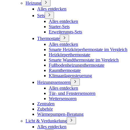
Heizung
Alles entdecken
Sets
Alles entdecken
Starter-Sets
Erweiterungs-Sets
Thermostate
Alles entdecken
Smarte Heizkörperhermostate im Vergleich
Heizkörperthermostate
Smarte Wandthermostate im Vergleich
Fußbodenheizungsthermostate
Raumthermostate
Klimaanlagensteuerung
Heizungssensoren
Alles entdecken
Tür- und Fenstersensoren
Wettersensoren
Zentralen
Zubehör
Wärmepumpen-Beratung
Licht & Verdunkelung
Alles entdecken