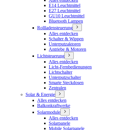
Alles entdecken
E14 Leuchtmittel
E27 Leuchtmittel
GU10 Leuchtmittel
Bluetooth Lampen
Rollladensteuerung
Alles entdecken
Schalter & Wippen
Unterputzaktoren
Antriebe & Motoren
Lichtsteuerung
Alles entdecken
Licht-Fernbedienungen
Lichtschalter
Unterputzschalter
Smarte Steckdosen
Zentralen
Solar & Energie
Alles entdecken
Balkonkraftwerke
Solarmodule
Alles entdecken
Solarpanele
Mobile Solarpanele