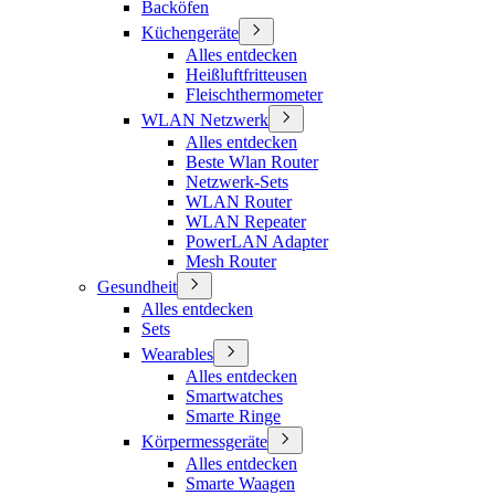
Backöfen
Küchengeräte
Alles entdecken
Heißluftfritteusen
Fleischthermometer
WLAN Netzwerk
Alles entdecken
Beste Wlan Router
Netzwerk-Sets
WLAN Router
WLAN Repeater
PowerLAN Adapter
Mesh Router
Gesundheit
Alles entdecken
Sets
Wearables
Alles entdecken
Smartwatches
Smarte Ringe
Körpermessgeräte
Alles entdecken
Smarte Waagen