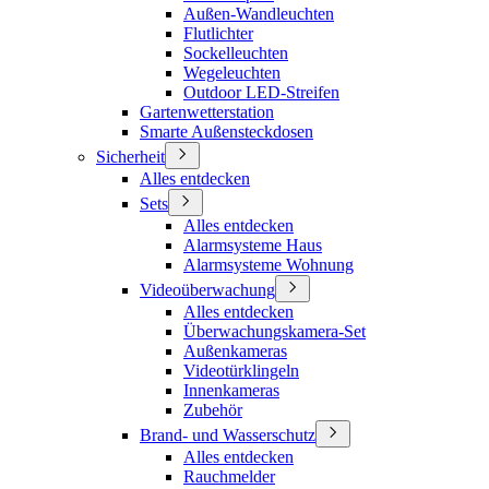
Außen-Wandleuchten
Flutlichter
Sockelleuchten
Wegeleuchten
Outdoor LED-Streifen
Gartenwetterstation
Smarte Außensteckdosen
Sicherheit
Alles entdecken
Sets
Alles entdecken
Alarmsysteme Haus
Alarmsysteme Wohnung
Videoüberwachung
Alles entdecken
Überwachungskamera-Set
Außenkameras
Videotürklingeln
Innenkameras
Zubehör
Brand- und Wasserschutz
Alles entdecken
Rauchmelder