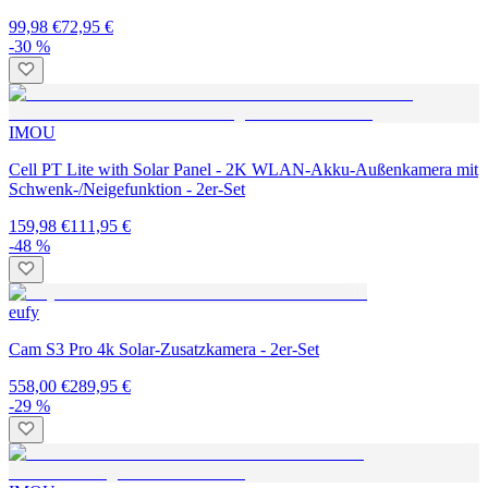
99,98 €
72,95 €
-30 %
IMOU
Cell PT Lite with Solar Panel - 2K WLAN-Akku-Außenkamera mit
Schwenk-/Neigefunktion - 2er-Set
159,98 €
111,95 €
-48 %
eufy
Cam S3 Pro 4k Solar-Zusatzkamera - 2er-Set
558,00 €
289,95 €
-29 %