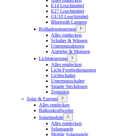
Alles entdecken
E14 Leuchtmittel
E27 Leuchtmittel
GU10 Leuchtmittel
Bluetooth Lampen
Rollladensteuerung
Alles entdecken
Schalter & Wippen
Unterputzaktoren
Antriebe & Motoren
Lichtsteuerung
Alles entdecken
Licht-Fernbedienungen
Lichtschalter
Unterputzschalter
Smarte Steckdosen
Zentralen
Solar & Energie
Alles entdecken
Balkonkraftwerke
Solarmodule
Alles entdecken
Solarpanele
Mobile Solarpanele