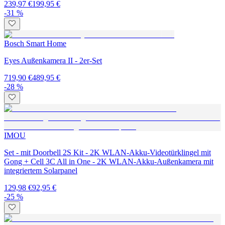
239,97 €
199,95 €
-31 %
Bosch Smart Home
Eyes Außenkamera II - 2er-Set
719,90 €
489,95 €
-28 %
IMOU
Set - mit Doorbell 2S Kit - 2K WLAN-Akku-Videotürklingel mit
Gong + Cell 3C All in One - 2K WLAN-Akku-Außenkamera mit
integriertem Solarpanel
129,98 €
92,95 €
-25 %