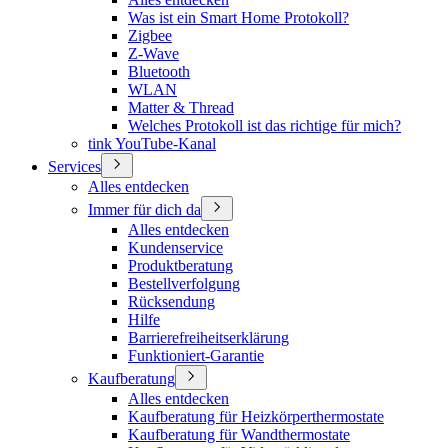
Was ist ein Smart Home Protokoll?
Zigbee
Z-Wave
Bluetooth
WLAN
Matter & Thread
Welches Protokoll ist das richtige für mich?
tink YouTube-Kanal
Services
Alles entdecken
Immer für dich da
Alles entdecken
Kundenservice
Produktberatung
Bestellverfolgung
Rücksendung
Hilfe
Barrierefreiheitserklärung
Funktioniert-Garantie
Kaufberatung
Alles entdecken
Kaufberatung für Heizkörperthermostate
Kaufberatung für Wandthermostate