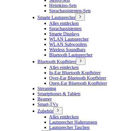
Stereo-Sets
Heimkino-Sets
Sprachassistenten-Sets
Smarte Lautsprecher
Alles entdecken
Sprachassistenten
Smarte Displays
WLAN Lautsprecher
WLAN Subwoofers
Wireless Soundbars
Bluetooth Lautsprecher
Bluetooth Kopfhörer
Alles entdecken
In-Ear Bluetooth Kopfhörer
Over-Ear Bluetooth Kopfhörer
Open-Ear Bluetooth Kopfhörer
Streaming
Smartphones & Tablets
Beamer
Smart-TVs
Zubehör
Alles entdecken
Lautsprecher Halterungen
Lautsprecher Taschen