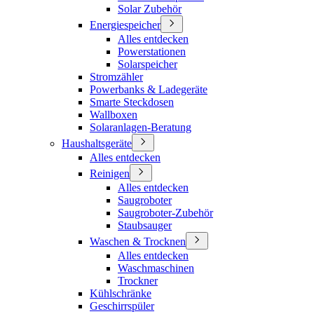
Solar Zubehör
Energiespeicher
Alles entdecken
Powerstationen
Solarspeicher
Stromzähler
Powerbanks & Ladegeräte
Smarte Steckdosen
Wallboxen
Solaranlagen-Beratung
Haushaltsgeräte
Alles entdecken
Reinigen
Alles entdecken
Saugroboter
Saugroboter-Zubehör
Staubsauger
Waschen & Trocknen
Alles entdecken
Waschmaschinen
Trockner
Kühlschränke
Geschirrspüler