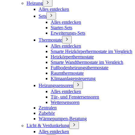
Heizung
Alles entdecken
Sets
Alles entdecken
Starter-Sets
Erweiterungs-Sets
Thermostate
Alles entdecken
Smarte Heizkörperhermostate im Vergleich
Heizkörperthermostate
Smarte Wandthermostate im Vergleich
Fußbodenheizungsthermostate
Raumthermostate
Klimaanlagensteuerung
Heizungssensoren
Alles entdecken
Tür- und Fenstersensoren
Wettersensoren
Zentralen
Zubehör
Wärmepumpen-Beratung
Licht & Verdunkelung
Alles entdecken