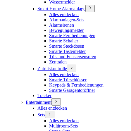
Wassermelder
Smart Home Alarmanlage
Alles entdecken
Alarmanlagen-Sets
Alarmsirenen
Bewegungsmelder
Smarte Fernbedienungen
Smarte Schalter
Smarte Steckdosen
Smarte Tastenfelder
Tür- und Fenstersensoren
Zentralen
Zutrittskontrolle
Alles entdecken
Smarte Türschlösser
Keypads & Fernbedienungen
Smarte Garagentoröffner
Tracker
Entertainment
Alles entdecken
Sets
Alles entdecken
Multiroom-Sets