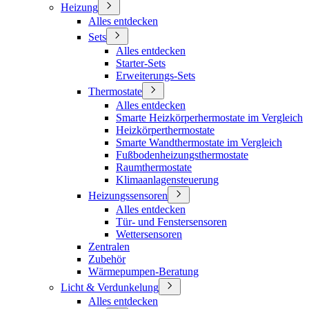
Heizung
Alles entdecken
Sets
Alles entdecken
Starter-Sets
Erweiterungs-Sets
Thermostate
Alles entdecken
Smarte Heizkörperhermostate im Vergleich
Heizkörperthermostate
Smarte Wandthermostate im Vergleich
Fußbodenheizungsthermostate
Raumthermostate
Klimaanlagensteuerung
Heizungssensoren
Alles entdecken
Tür- und Fenstersensoren
Wettersensoren
Zentralen
Zubehör
Wärmepumpen-Beratung
Licht & Verdunkelung
Alles entdecken