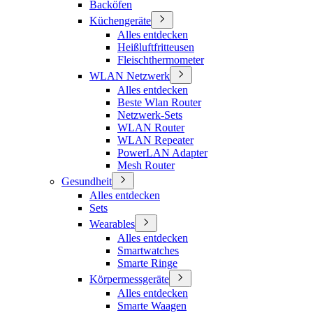
Backöfen
Küchengeräte
Alles entdecken
Heißluftfritteusen
Fleischthermometer
WLAN Netzwerk
Alles entdecken
Beste Wlan Router
Netzwerk-Sets
WLAN Router
WLAN Repeater
PowerLAN Adapter
Mesh Router
Gesundheit
Alles entdecken
Sets
Wearables
Alles entdecken
Smartwatches
Smarte Ringe
Körpermessgeräte
Alles entdecken
Smarte Waagen