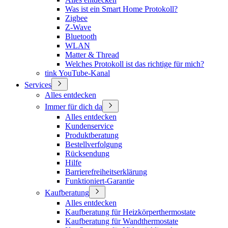
Was ist ein Smart Home Protokoll?
Zigbee
Z-Wave
Bluetooth
WLAN
Matter & Thread
Welches Protokoll ist das richtige für mich?
tink YouTube-Kanal
Services
Alles entdecken
Immer für dich da
Alles entdecken
Kundenservice
Produktberatung
Bestellverfolgung
Rücksendung
Hilfe
Barrierefreiheitserklärung
Funktioniert-Garantie
Kaufberatung
Alles entdecken
Kaufberatung für Heizkörperthermostate
Kaufberatung für Wandthermostate