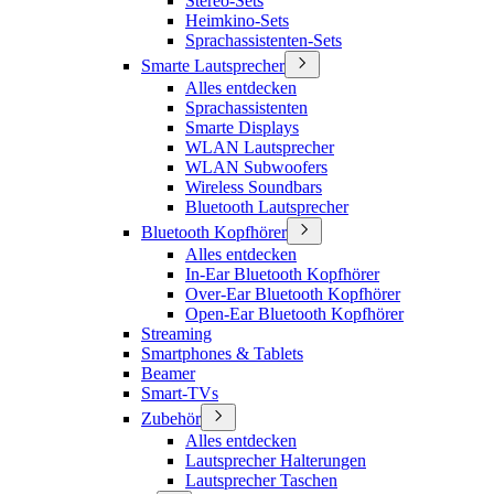
Stereo-Sets
Heimkino-Sets
Sprachassistenten-Sets
Smarte Lautsprecher
Alles entdecken
Sprachassistenten
Smarte Displays
WLAN Lautsprecher
WLAN Subwoofers
Wireless Soundbars
Bluetooth Lautsprecher
Bluetooth Kopfhörer
Alles entdecken
In-Ear Bluetooth Kopfhörer
Over-Ear Bluetooth Kopfhörer
Open-Ear Bluetooth Kopfhörer
Streaming
Smartphones & Tablets
Beamer
Smart-TVs
Zubehör
Alles entdecken
Lautsprecher Halterungen
Lautsprecher Taschen