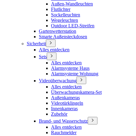
Außen-Wandleuchten
Flutlichter
Sockelleuchten
Wegeleuchten
Outdoor LED-Streifen
Gartenwetterstation
Smarte Außensteckdosen
Sicherheit
Alles entdecken
Sets
Alles entdecken
Alarmsysteme Haus
Alarmsysteme Wohnung
Videoüberwachung
Alles entdecken
Überwachungskamera-Set
Außenkameras
Videotürklingeln
Innenkameras
Zubehör
Brand- und Wasserschutz
Alles entdecken
Rauchmelder