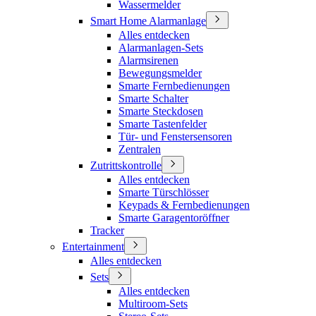
Wassermelder
Smart Home Alarmanlage
Alles entdecken
Alarmanlagen-Sets
Alarmsirenen
Bewegungsmelder
Smarte Fernbedienungen
Smarte Schalter
Smarte Steckdosen
Smarte Tastenfelder
Tür- und Fenstersensoren
Zentralen
Zutrittskontrolle
Alles entdecken
Smarte Türschlösser
Keypads & Fernbedienungen
Smarte Garagentoröffner
Tracker
Entertainment
Alles entdecken
Sets
Alles entdecken
Multiroom-Sets