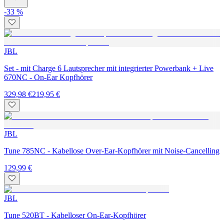
-33 %
JBL
Set - mit Charge 6 Lautsprecher mit integrierter Powerbank + Live
670NC - On-Ear Kopfhörer
329,98 €
219,95 €
JBL
Tune 785NC - Kabellose Over-Ear-Kopfhörer mit Noise-Cancelling
129,99 €
JBL
Tune 520BT - Kabelloser On-Ear-Kopfhörer