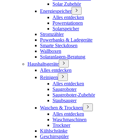
Solar Zubehör
Energiespeicher
Alles entdecken
Powerstationen
Solarspeicher
Stromzähler
Powerbanks & Ladegeräte
Smarte Steckdosen
Wallboxen
Solaranlagen-Beratung
Haushaltsgeräte
Alles entdecken
Reinigen
Alles entdecken
Saugroboter
Saugroboter-Zubehör
Staubsauger
Waschen & Trocknen
Alles entdecken
Waschmaschinen
Trockner
Kühlschränke
Geschirrspüler