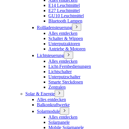
Alles entdecken
E14 Leuchtmittel
E27 Leuchtmittel
GU10 Leuchtmittel
Bluetooth Lampen
Rollladensteuerung
Alles entdecken
Schalter & Wippen
Unterputzaktoren
Antriebe & Motoren
Lichtsteuerung
Alles entdecken
Licht-Fernbedienungen
Lichtschalter
Unterputzschalter
Smarte Steckdosen
Zentralen
Solar & Energie
Alles entdecken
Balkonkraftwerke
Solarmodule
Alles entdecken
Solarpanele
Mobile Solarpanele