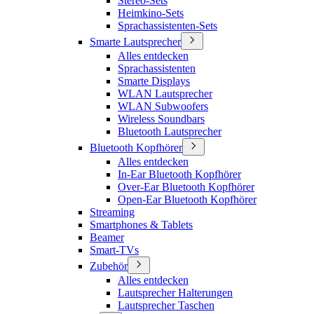
Stereo-Sets
Heimkino-Sets
Sprachassistenten-Sets
Smarte Lautsprecher
Alles entdecken
Sprachassistenten
Smarte Displays
WLAN Lautsprecher
WLAN Subwoofers
Wireless Soundbars
Bluetooth Lautsprecher
Bluetooth Kopfhörer
Alles entdecken
In-Ear Bluetooth Kopfhörer
Over-Ear Bluetooth Kopfhörer
Open-Ear Bluetooth Kopfhörer
Streaming
Smartphones & Tablets
Beamer
Smart-TVs
Zubehör
Alles entdecken
Lautsprecher Halterungen
Lautsprecher Taschen