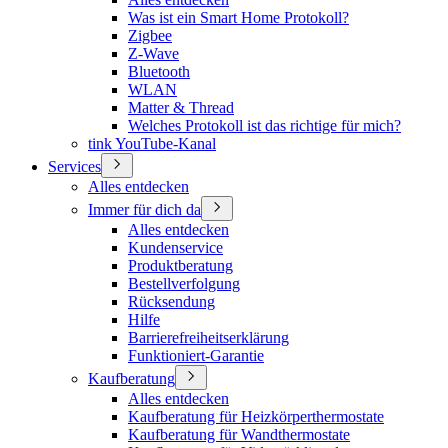
Was ist ein Smart Home Protokoll?
Zigbee
Z-Wave
Bluetooth
WLAN
Matter & Thread
Welches Protokoll ist das richtige für mich?
tink YouTube-Kanal
Services
Alles entdecken
Immer für dich da
Alles entdecken
Kundenservice
Produktberatung
Bestellverfolgung
Rücksendung
Hilfe
Barrierefreiheitserklärung
Funktioniert-Garantie
Kaufberatung
Alles entdecken
Kaufberatung für Heizkörperthermostate
Kaufberatung für Wandthermostate