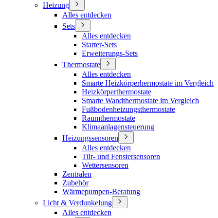
Heizung
Alles entdecken
Sets
Alles entdecken
Starter-Sets
Erweiterungs-Sets
Thermostate
Alles entdecken
Smarte Heizkörperhermostate im Vergleich
Heizkörperthermostate
Smarte Wandthermostate im Vergleich
Fußbodenheizungsthermostate
Raumthermostate
Klimaanlagensteuerung
Heizungssensoren
Alles entdecken
Tür- und Fenstersensoren
Wettersensoren
Zentralen
Zubehör
Wärmepumpen-Beratung
Licht & Verdunkelung
Alles entdecken