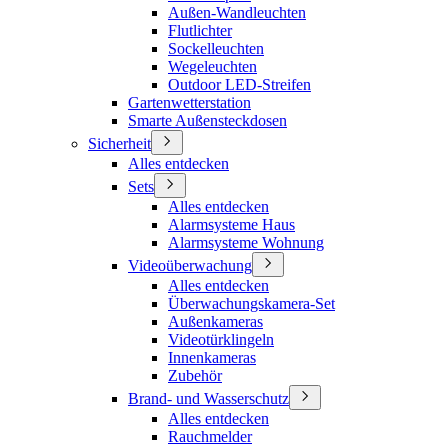
Außen-Wandleuchten
Flutlichter
Sockelleuchten
Wegeleuchten
Outdoor LED-Streifen
Gartenwetterstation
Smarte Außensteckdosen
Sicherheit
Alles entdecken
Sets
Alles entdecken
Alarmsysteme Haus
Alarmsysteme Wohnung
Videoüberwachung
Alles entdecken
Überwachungskamera-Set
Außenkameras
Videotürklingeln
Innenkameras
Zubehör
Brand- und Wasserschutz
Alles entdecken
Rauchmelder