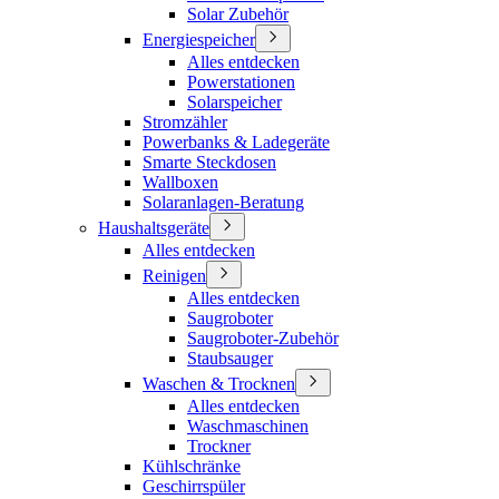
Solar Zubehör
Energiespeicher
Alles entdecken
Powerstationen
Solarspeicher
Stromzähler
Powerbanks & Ladegeräte
Smarte Steckdosen
Wallboxen
Solaranlagen-Beratung
Haushaltsgeräte
Alles entdecken
Reinigen
Alles entdecken
Saugroboter
Saugroboter-Zubehör
Staubsauger
Waschen & Trocknen
Alles entdecken
Waschmaschinen
Trockner
Kühlschränke
Geschirrspüler