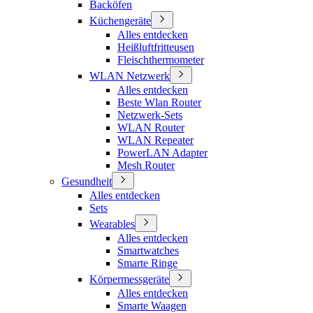
Backöfen
Küchengeräte
Alles entdecken
Heißluftfritteusen
Fleischthermometer
WLAN Netzwerk
Alles entdecken
Beste Wlan Router
Netzwerk-Sets
WLAN Router
WLAN Repeater
PowerLAN Adapter
Mesh Router
Gesundheit
Alles entdecken
Sets
Wearables
Alles entdecken
Smartwatches
Smarte Ringe
Körpermessgeräte
Alles entdecken
Smarte Waagen