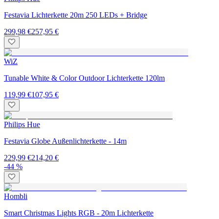
Festavia Lichterkette 20m 250 LEDs + Bridge
299,98 €
257,95 €
WiZ
Tunable White & Color Outdoor Lichterkette 120lm
119,99 €
107,95 €
Philips Hue
Festavia Globe Außenlichterkette - 14m
229,99 €
214,20 €
-44 %
Hombli
Smart Christmas Lights RGB - 20m Lichterkette