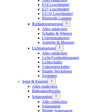
Alles entdecken
E14 Leuchtmittel
E27 Leuchtmittel
GU10 Leuchtmittel
Bluetooth Lampen
Rollladensteuerung
Alles entdecken
Schalter & Wippen
Unterputzaktoren
Antriebe & Motoren
Lichtsteuerung
Alles entdecken
Licht-Fernbedienungen
Lichtschalter
Unterputzschalter
Smarte Steckdosen
Zentralen
Solar & Energie
Alles entdecken
Balkonkraftwerke
Solarmodule
Alles entdecken
Solarpanele
Mobile Solarpanele