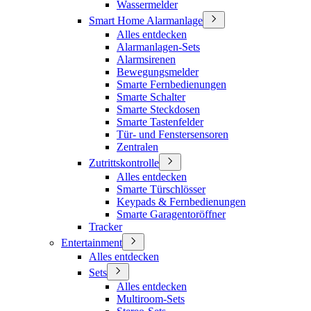
Wassermelder
Smart Home Alarmanlage
Alles entdecken
Alarmanlagen-Sets
Alarmsirenen
Bewegungsmelder
Smarte Fernbedienungen
Smarte Schalter
Smarte Steckdosen
Smarte Tastenfelder
Tür- und Fenstersensoren
Zentralen
Zutrittskontrolle
Alles entdecken
Smarte Türschlösser
Keypads & Fernbedienungen
Smarte Garagentoröffner
Tracker
Entertainment
Alles entdecken
Sets
Alles entdecken
Multiroom-Sets