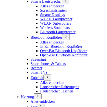
Smarte Lautsprecher
Alles entdecken
Sprachassistenten
Smarte Displays
WLAN Lautsprecher
WLAN Subwoofers
Wireless Soundbars
Bluetooth Lautsprecher
Bluetooth Kopfhörer
Alles entdecken
In-Ear Bluetooth Kopfhörer
Over-Ear Bluetooth Kopfhörer
Open-Ear Bluetooth Kopfhörer
Streaming
Smartphones & Tablets
Beamer
Smart-TVs
Zubehör
Alles entdecken
Lautsprecher Halterungen
Lautsprecher Taschen
Heizung
Alles entdecken
Sets