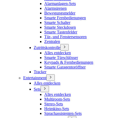
Alarmanlagen-Sets
Alarmsirenen
Bewegungsmelder
Smarte Fernbedienungen
Smarte Schalter
Smarte Steckdosen
Smarte Tastenfelder
Tür- und Fenstersensoren
Zentralen
Zutrittskontrolle
Alles entdecken
Smarte Türschlösser
Keypads & Fernbedienungen
Smarte Garagentoröffner
Tracker
Entertainment
Alles entdecken
Sets
Alles entdecken
Multiroom-Sets
Stereo-Sets
Heimkino-Sets
Sprachassistenten-Sets