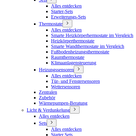
Alles entdecken
Starter-Sets
Erweiterungs-Sets
Thermostate
Alles entdecken
Smarte Heizkörperhermostate im Vergleich
Heizkörperthermostate
Smarte Wandthermostate im Vergleich
Fußbodenheizungsthermostate
Raumthermostate
Klimaanlagensteuerung
Heizungssensoren
Alles entdecken
Tür- und Fenstersensoren
Wettersensoren
Zentralen
Zubehör
Wärmepumpen-Beratung
Licht & Verdunkelung
Alles entdecken
Sets
Alles entdecken
Starter Sets