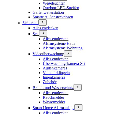
Wegeleuchten
Outdoor LED-Streifen
Gartenwetterstation
Smarte Außensteckdosen
Sicherheit
Alles entdecken
Sets
Alles entdecken
Alarmsysteme Haus
Alarmsysteme Wohnung
Videoüberwachung
Alles entdecken
Überwachungskamera-Set
Außenkameras
Videotürklingeln
Innenkameras
Zubehör
Brand- und Wasserschutz
Alles entdecken
Rauchmelder
Wassermelder
Smart Home Alarmanlage
Alles entdecken