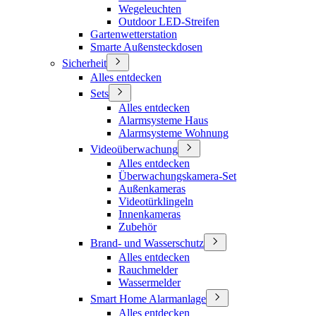
Wegeleuchten
Outdoor LED-Streifen
Gartenwetterstation
Smarte Außensteckdosen
Sicherheit
Alles entdecken
Sets
Alles entdecken
Alarmsysteme Haus
Alarmsysteme Wohnung
Videoüberwachung
Alles entdecken
Überwachungskamera-Set
Außenkameras
Videotürklingeln
Innenkameras
Zubehör
Brand- und Wasserschutz
Alles entdecken
Rauchmelder
Wassermelder
Smart Home Alarmanlage
Alles entdecken