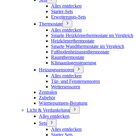
Alles entdecken
Starter-Sets
Erweiterungs-Sets
Thermostate
Alles entdecken
Smarte Heizkörperhermostate im Vergleich
Heizkörperthermostate
Smarte Wandthermostate im Vergleich
Fußbodenheizungsthermostate
Raumthermostate
Klimaanlagensteuerung
Heizungssensoren
Alles entdecken
Tür- und Fenstersensoren
Wettersensoren
Zentralen
Zubehör
Wärmepumpen-Beratung
Licht & Verdunkelung
Alles entdecken
Sets
Alles entdecken
Starter Sets