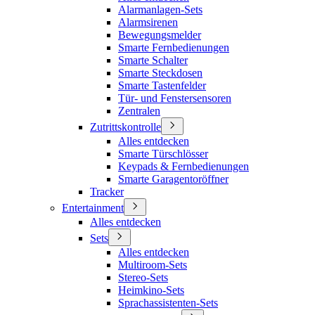
Alarmanlagen-Sets
Alarmsirenen
Bewegungsmelder
Smarte Fernbedienungen
Smarte Schalter
Smarte Steckdosen
Smarte Tastenfelder
Tür- und Fenstersensoren
Zentralen
Zutrittskontrolle
Alles entdecken
Smarte Türschlösser
Keypads & Fernbedienungen
Smarte Garagentoröffner
Tracker
Entertainment
Alles entdecken
Sets
Alles entdecken
Multiroom-Sets
Stereo-Sets
Heimkino-Sets
Sprachassistenten-Sets