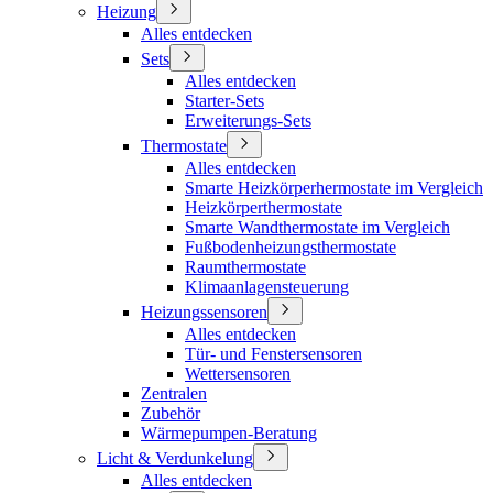
Heizung
Alles entdecken
Sets
Alles entdecken
Starter-Sets
Erweiterungs-Sets
Thermostate
Alles entdecken
Smarte Heizkörperhermostate im Vergleich
Heizkörperthermostate
Smarte Wandthermostate im Vergleich
Fußbodenheizungsthermostate
Raumthermostate
Klimaanlagensteuerung
Heizungssensoren
Alles entdecken
Tür- und Fenstersensoren
Wettersensoren
Zentralen
Zubehör
Wärmepumpen-Beratung
Licht & Verdunkelung
Alles entdecken