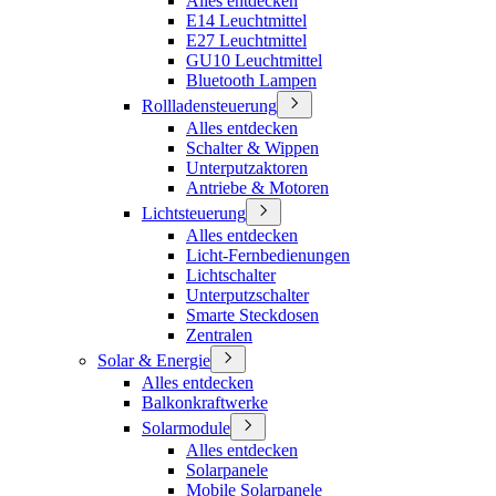
Alles entdecken
E14 Leuchtmittel
E27 Leuchtmittel
GU10 Leuchtmittel
Bluetooth Lampen
Rollladensteuerung
Alles entdecken
Schalter & Wippen
Unterputzaktoren
Antriebe & Motoren
Lichtsteuerung
Alles entdecken
Licht-Fernbedienungen
Lichtschalter
Unterputzschalter
Smarte Steckdosen
Zentralen
Solar & Energie
Alles entdecken
Balkonkraftwerke
Solarmodule
Alles entdecken
Solarpanele
Mobile Solarpanele