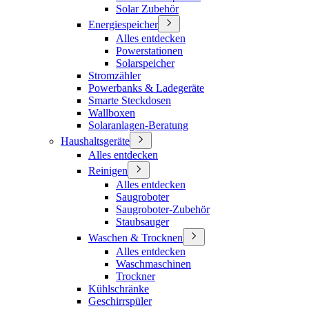
Solar Zubehör
Energiespeicher
Alles entdecken
Powerstationen
Solarspeicher
Stromzähler
Powerbanks & Ladegeräte
Smarte Steckdosen
Wallboxen
Solaranlagen-Beratung
Haushaltsgeräte
Alles entdecken
Reinigen
Alles entdecken
Saugroboter
Saugroboter-Zubehör
Staubsauger
Waschen & Trocknen
Alles entdecken
Waschmaschinen
Trockner
Kühlschränke
Geschirrspüler