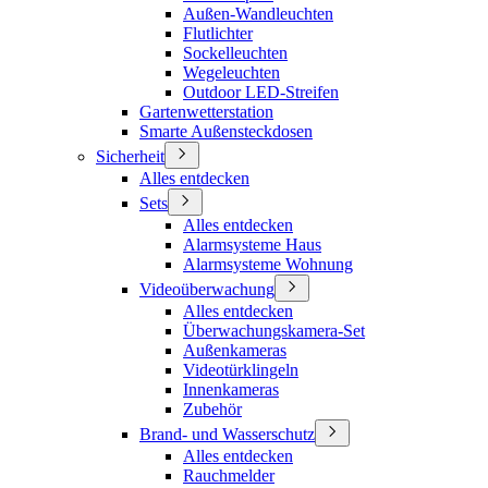
Außen-Wandleuchten
Flutlichter
Sockelleuchten
Wegeleuchten
Outdoor LED-Streifen
Gartenwetterstation
Smarte Außensteckdosen
Sicherheit
Alles entdecken
Sets
Alles entdecken
Alarmsysteme Haus
Alarmsysteme Wohnung
Videoüberwachung
Alles entdecken
Überwachungskamera-Set
Außenkameras
Videotürklingeln
Innenkameras
Zubehör
Brand- und Wasserschutz
Alles entdecken
Rauchmelder