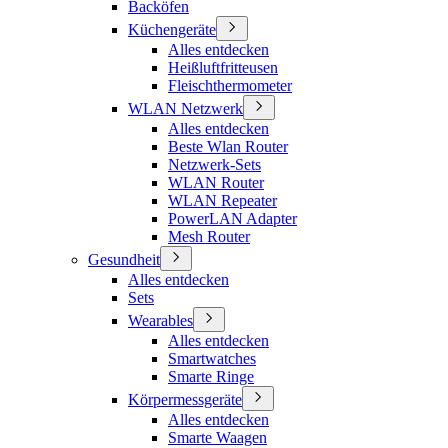
Backöfen
Küchengeräte
Alles entdecken
Heißluftfritteusen
Fleischthermometer
WLAN Netzwerk
Alles entdecken
Beste Wlan Router
Netzwerk-Sets
WLAN Router
WLAN Repeater
PowerLAN Adapter
Mesh Router
Gesundheit
Alles entdecken
Sets
Wearables
Alles entdecken
Smartwatches
Smarte Ringe
Körpermessgeräte
Alles entdecken
Smarte Waagen