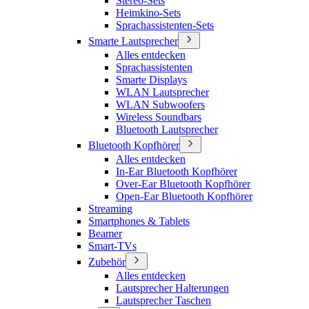
Stereo-Sets
Heimkino-Sets
Sprachassistenten-Sets
Smarte Lautsprecher
Alles entdecken
Sprachassistenten
Smarte Displays
WLAN Lautsprecher
WLAN Subwoofers
Wireless Soundbars
Bluetooth Lautsprecher
Bluetooth Kopfhörer
Alles entdecken
In-Ear Bluetooth Kopfhörer
Over-Ear Bluetooth Kopfhörer
Open-Ear Bluetooth Kopfhörer
Streaming
Smartphones & Tablets
Beamer
Smart-TVs
Zubehör
Alles entdecken
Lautsprecher Halterungen
Lautsprecher Taschen