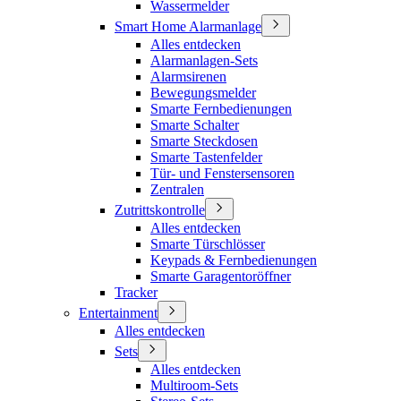
Wassermelder
Smart Home Alarmanlage
Alles entdecken
Alarmanlagen-Sets
Alarmsirenen
Bewegungsmelder
Smarte Fernbedienungen
Smarte Schalter
Smarte Steckdosen
Smarte Tastenfelder
Tür- und Fenstersensoren
Zentralen
Zutrittskontrolle
Alles entdecken
Smarte Türschlösser
Keypads & Fernbedienungen
Smarte Garagentoröffner
Tracker
Entertainment
Alles entdecken
Sets
Alles entdecken
Multiroom-Sets