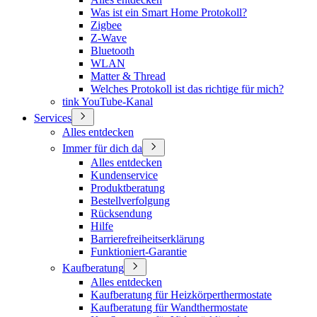
Was ist ein Smart Home Protokoll?
Zigbee
Z-Wave
Bluetooth
WLAN
Matter & Thread
Welches Protokoll ist das richtige für mich?
tink YouTube-Kanal
Services
Alles entdecken
Immer für dich da
Alles entdecken
Kundenservice
Produktberatung
Bestellverfolgung
Rücksendung
Hilfe
Barrierefreiheitserklärung
Funktioniert-Garantie
Kaufberatung
Alles entdecken
Kaufberatung für Heizkörperthermostate
Kaufberatung für Wandthermostate