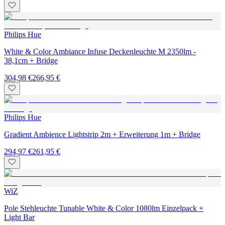
Philips Hue
White & Color Ambiance Infuse Deckenleuchte M 2350lm -
38,1cm + Bridge
304,98 €
266,95 €
Philips Hue
Gradient Ambience Lightstrip 2m + Erweiterung 1m + Bridge
294,97 €
261,95 €
WiZ
Pole Stehleuchte Tunable White & Color 1080lm Einzelpack +
Light Bar