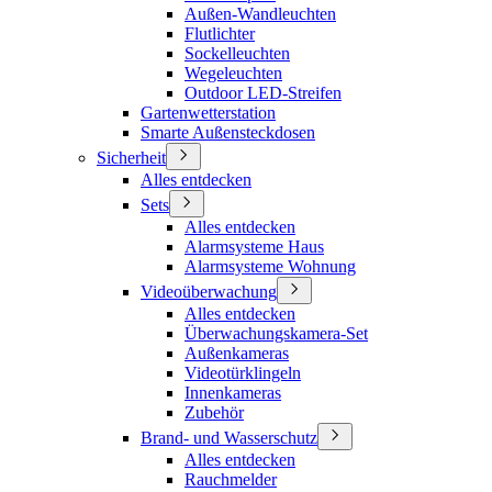
Außen-Wandleuchten
Flutlichter
Sockelleuchten
Wegeleuchten
Outdoor LED-Streifen
Gartenwetterstation
Smarte Außensteckdosen
Sicherheit
Alles entdecken
Sets
Alles entdecken
Alarmsysteme Haus
Alarmsysteme Wohnung
Videoüberwachung
Alles entdecken
Überwachungskamera-Set
Außenkameras
Videotürklingeln
Innenkameras
Zubehör
Brand- und Wasserschutz
Alles entdecken
Rauchmelder