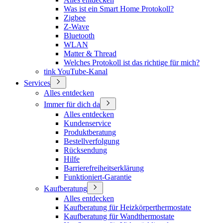
Was ist ein Smart Home Protokoll?
Zigbee
Z-Wave
Bluetooth
WLAN
Matter & Thread
Welches Protokoll ist das richtige für mich?
tink YouTube-Kanal
Services
Alles entdecken
Immer für dich da
Alles entdecken
Kundenservice
Produktberatung
Bestellverfolgung
Rücksendung
Hilfe
Barrierefreiheitserklärung
Funktioniert-Garantie
Kaufberatung
Alles entdecken
Kaufberatung für Heizkörperthermostate
Kaufberatung für Wandthermostate