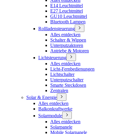
Alles entdecken
E14 Leuchtmittel
E27 Leuchtmittel
GU10 Leuchtmittel
Bluetooth Lampen
Rollladensteuerung
Alles entdecken
Schalter & Wippen
Unterputzaktoren
Antriebe & Motoren
Lichtsteuerung
Alles entdecken
Licht-Fernbedienungen
Lichtschalter
Unterputzschalter
Smarte Steckdosen
Zentralen
Solar & Energie
Alles entdecken
Balkonkraftwerke
Solarmodule
Alles entdecken
Solarpanele
Mobile Solarpanele