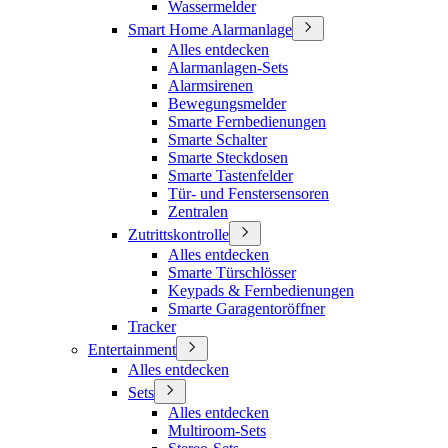
Wassermelder
Smart Home Alarmanlage
Alles entdecken
Alarmanlagen-Sets
Alarmsirenen
Bewegungsmelder
Smarte Fernbedienungen
Smarte Schalter
Smarte Steckdosen
Smarte Tastenfelder
Tür- und Fenstersensoren
Zentralen
Zutrittskontrolle
Alles entdecken
Smarte Türschlösser
Keypads & Fernbedienungen
Smarte Garagentoröffner
Tracker
Entertainment
Alles entdecken
Sets
Alles entdecken
Multiroom-Sets