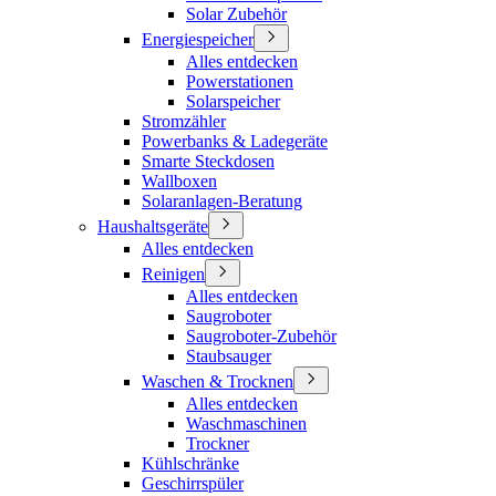
Solar Zubehör
Energiespeicher
Alles entdecken
Powerstationen
Solarspeicher
Stromzähler
Powerbanks & Ladegeräte
Smarte Steckdosen
Wallboxen
Solaranlagen-Beratung
Haushaltsgeräte
Alles entdecken
Reinigen
Alles entdecken
Saugroboter
Saugroboter-Zubehör
Staubsauger
Waschen & Trocknen
Alles entdecken
Waschmaschinen
Trockner
Kühlschränke
Geschirrspüler