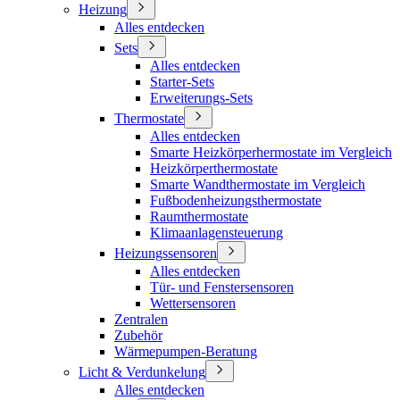
Heizung
Alles entdecken
Sets
Alles entdecken
Starter-Sets
Erweiterungs-Sets
Thermostate
Alles entdecken
Smarte Heizkörperhermostate im Vergleich
Heizkörperthermostate
Smarte Wandthermostate im Vergleich
Fußbodenheizungsthermostate
Raumthermostate
Klimaanlagensteuerung
Heizungssensoren
Alles entdecken
Tür- und Fenstersensoren
Wettersensoren
Zentralen
Zubehör
Wärmepumpen-Beratung
Licht & Verdunkelung
Alles entdecken