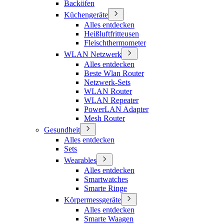
Backöfen
Küchengeräte
Alles entdecken
Heißluftfritteusen
Fleischthermometer
WLAN Netzwerk
Alles entdecken
Beste Wlan Router
Netzwerk-Sets
WLAN Router
WLAN Repeater
PowerLAN Adapter
Mesh Router
Gesundheit
Alles entdecken
Sets
Wearables
Alles entdecken
Smartwatches
Smarte Ringe
Körpermessgeräte
Alles entdecken
Smarte Waagen