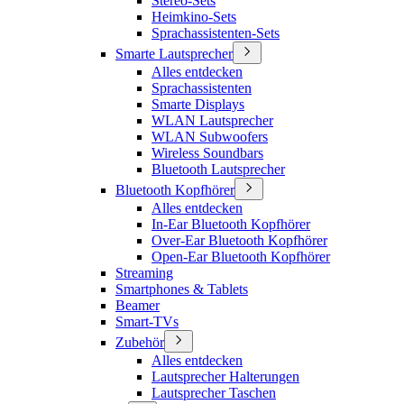
Stereo-Sets
Heimkino-Sets
Sprachassistenten-Sets
Smarte Lautsprecher
Alles entdecken
Sprachassistenten
Smarte Displays
WLAN Lautsprecher
WLAN Subwoofers
Wireless Soundbars
Bluetooth Lautsprecher
Bluetooth Kopfhörer
Alles entdecken
In-Ear Bluetooth Kopfhörer
Over-Ear Bluetooth Kopfhörer
Open-Ear Bluetooth Kopfhörer
Streaming
Smartphones & Tablets
Beamer
Smart-TVs
Zubehör
Alles entdecken
Lautsprecher Halterungen
Lautsprecher Taschen