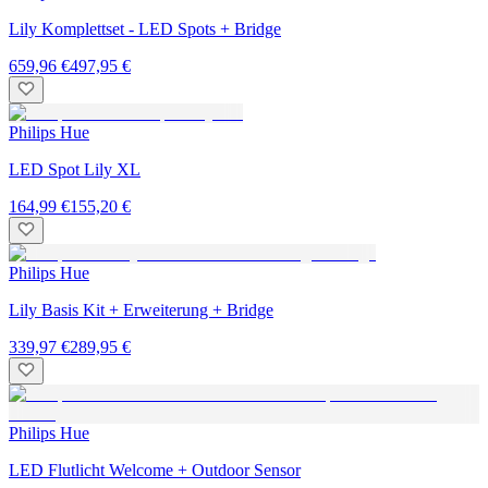
Lily Komplettset - LED Spots + Bridge
659,96 €
497,95 €
Philips Hue
LED Spot Lily XL
164,99 €
155,20 €
Philips Hue
Lily Basis Kit + Erweiterung + Bridge
339,97 €
289,95 €
Philips Hue
LED Flutlicht Welcome + Outdoor Sensor