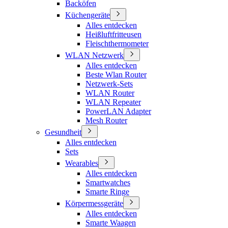
Backöfen
Küchengeräte
Alles entdecken
Heißluftfritteusen
Fleischthermometer
WLAN Netzwerk
Alles entdecken
Beste Wlan Router
Netzwerk-Sets
WLAN Router
WLAN Repeater
PowerLAN Adapter
Mesh Router
Gesundheit
Alles entdecken
Sets
Wearables
Alles entdecken
Smartwatches
Smarte Ringe
Körpermessgeräte
Alles entdecken
Smarte Waagen