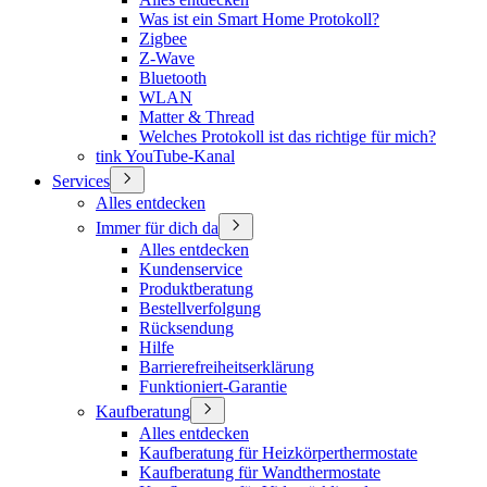
Was ist ein Smart Home Protokoll?
Zigbee
Z-Wave
Bluetooth
WLAN
Matter & Thread
Welches Protokoll ist das richtige für mich?
tink YouTube-Kanal
Services
Alles entdecken
Immer für dich da
Alles entdecken
Kundenservice
Produktberatung
Bestellverfolgung
Rücksendung
Hilfe
Barrierefreiheitserklärung
Funktioniert-Garantie
Kaufberatung
Alles entdecken
Kaufberatung für Heizkörperthermostate
Kaufberatung für Wandthermostate