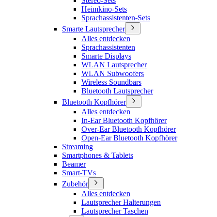
Stereo-Sets
Heimkino-Sets
Sprachassistenten-Sets
Smarte Lautsprecher
Alles entdecken
Sprachassistenten
Smarte Displays
WLAN Lautsprecher
WLAN Subwoofers
Wireless Soundbars
Bluetooth Lautsprecher
Bluetooth Kopfhörer
Alles entdecken
In-Ear Bluetooth Kopfhörer
Over-Ear Bluetooth Kopfhörer
Open-Ear Bluetooth Kopfhörer
Streaming
Smartphones & Tablets
Beamer
Smart-TVs
Zubehör
Alles entdecken
Lautsprecher Halterungen
Lautsprecher Taschen