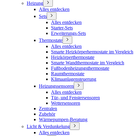
Heizung
Alles entdecken
Sets
Alles entdecken
Starter-Sets
Erweiterungs-Sets
Thermostate
Alles entdecken
Smarte Heizkörperhermostate im Vergleich
Heizkörperthermostate
Smarte Wandthermostate im Vergleich
Fußbodenheizungsthermostate
Raumthermostate
Klimaanlagensteuerung
Heizungssensoren
Alles entdecken
Tür- und Fenstersensoren
Wettersensoren
Zentralen
Zubehör
Wärmepumpen-Beratung
Licht & Verdunkelung
Alles entdecken