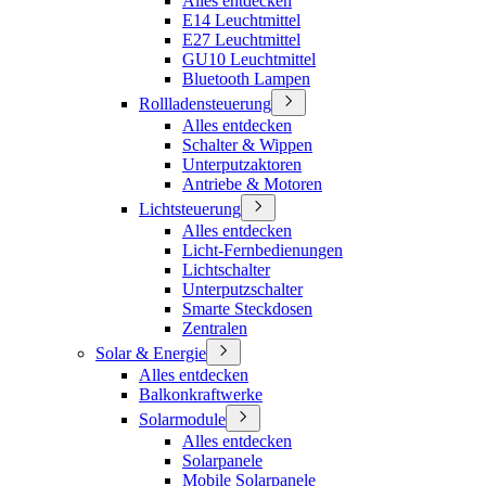
Alles entdecken
E14 Leuchtmittel
E27 Leuchtmittel
GU10 Leuchtmittel
Bluetooth Lampen
Rollladensteuerung
Alles entdecken
Schalter & Wippen
Unterputzaktoren
Antriebe & Motoren
Lichtsteuerung
Alles entdecken
Licht-Fernbedienungen
Lichtschalter
Unterputzschalter
Smarte Steckdosen
Zentralen
Solar & Energie
Alles entdecken
Balkonkraftwerke
Solarmodule
Alles entdecken
Solarpanele
Mobile Solarpanele