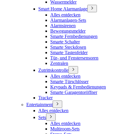
Wassermelder
Smart Home Alarmanlage
Alles entdecken
Alarmanlagen-Sets
Alarmsirenen
Bewegungsmelder
Smarte Fernbedienungen
Smarte Schalter
Smarte Steckdosen
Smarte Tastenfelder
Tür- und Fenstersensoren
Zentralen
Zutrittskontrolle
Alles entdecken
Smarte Türschlösser
Keypads & Fernbedienungen
Smarte Garagentoröffner
Tracker
Entertainment
Alles entdecken
Sets
Alles entdecken
Multiroom-Sets