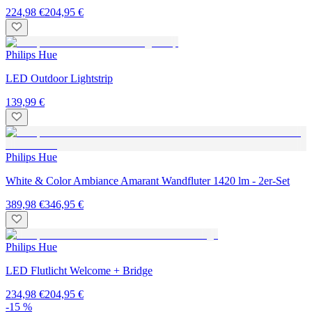
224,98 €
204,95 €
Philips Hue
LED Outdoor Lightstrip
139,99 €
Philips Hue
White & Color Ambiance Amarant Wandfluter 1420 lm - 2er-Set
389,98 €
346,95 €
Philips Hue
LED Flutlicht Welcome + Bridge
234,98 €
204,95 €
-15 %