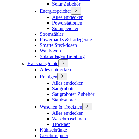
Solar Zubehör
Energiespeicher
Alles entdecken
Powerstationen
Solarspeicher
Stromzähler
Powerbanks & Ladegeräte
Smarte Steckdosen
Wallboxen
Solaranlagen-Beratung
Haushaltsgeräte
Alles entdecken
Reinigen
Alles entdecken
Saugroboter
Saugroboter-Zubehör
Staubsauger
Waschen & Trocknen
Alles entdecken
Waschmaschinen
Trockner
Kühlschränke
Geschirrspüler