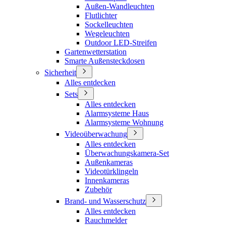
Außen-Wandleuchten
Flutlichter
Sockelleuchten
Wegeleuchten
Outdoor LED-Streifen
Gartenwetterstation
Smarte Außensteckdosen
Sicherheit
Alles entdecken
Sets
Alles entdecken
Alarmsysteme Haus
Alarmsysteme Wohnung
Videoüberwachung
Alles entdecken
Überwachungskamera-Set
Außenkameras
Videotürklingeln
Innenkameras
Zubehör
Brand- und Wasserschutz
Alles entdecken
Rauchmelder