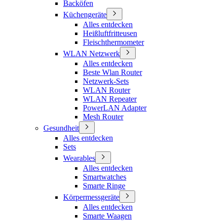
Backöfen
Küchengeräte
Alles entdecken
Heißluftfritteusen
Fleischthermometer
WLAN Netzwerk
Alles entdecken
Beste Wlan Router
Netzwerk-Sets
WLAN Router
WLAN Repeater
PowerLAN Adapter
Mesh Router
Gesundheit
Alles entdecken
Sets
Wearables
Alles entdecken
Smartwatches
Smarte Ringe
Körpermessgeräte
Alles entdecken
Smarte Waagen