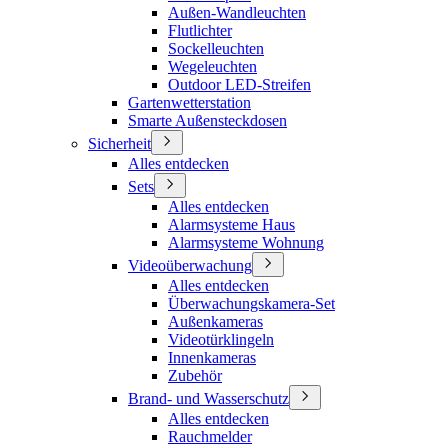
Außen-Wandleuchten
Flutlichter
Sockelleuchten
Wegeleuchten
Outdoor LED-Streifen
Gartenwetterstation
Smarte Außensteckdosen
Sicherheit
Alles entdecken
Sets
Alles entdecken
Alarmsysteme Haus
Alarmsysteme Wohnung
Videoüberwachung
Alles entdecken
Überwachungskamera-Set
Außenkameras
Videotürklingeln
Innenkameras
Zubehör
Brand- und Wasserschutz
Alles entdecken
Rauchmelder