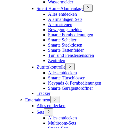
Wassermelder
Smart Home Alarmanlage
Alles entdecken
Alarmanlagen-Sets
Alarmsirenen
Bewegungsmelder
Smarte Fernbedienungen
Smarte Schalter
Smarte Steckdosen
Smarte Tastenfelder
Tür- und Fenstersensoren
Zentralen
Zutrittskontrolle
Alles entdecken
Smarte Türschlösser
Keypads & Fernbedienungen
Smarte Garagentoröffner
Tracker
Entertainment
Alles entdecken
Sets
Alles entdecken
Multiroom-Sets