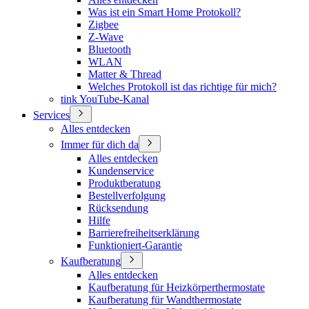
Was ist ein Smart Home Protokoll?
Zigbee
Z-Wave
Bluetooth
WLAN
Matter & Thread
Welches Protokoll ist das richtige für mich?
tink YouTube-Kanal
Services
Alles entdecken
Immer für dich da
Alles entdecken
Kundenservice
Produktberatung
Bestellverfolgung
Rücksendung
Hilfe
Barrierefreiheitserklärung
Funktioniert-Garantie
Kaufberatung
Alles entdecken
Kaufberatung für Heizkörperthermostate
Kaufberatung für Wandthermostate