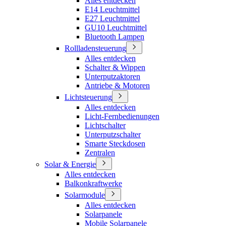
Alles entdecken
E14 Leuchtmittel
E27 Leuchtmittel
GU10 Leuchtmittel
Bluetooth Lampen
Rollladensteuerung
Alles entdecken
Schalter & Wippen
Unterputzaktoren
Antriebe & Motoren
Lichtsteuerung
Alles entdecken
Licht-Fernbedienungen
Lichtschalter
Unterputzschalter
Smarte Steckdosen
Zentralen
Solar & Energie
Alles entdecken
Balkonkraftwerke
Solarmodule
Alles entdecken
Solarpanele
Mobile Solarpanele