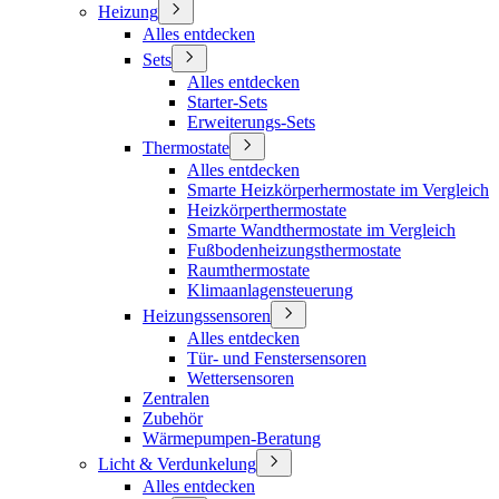
Heizung
Alles entdecken
Sets
Alles entdecken
Starter-Sets
Erweiterungs-Sets
Thermostate
Alles entdecken
Smarte Heizkörperhermostate im Vergleich
Heizkörperthermostate
Smarte Wandthermostate im Vergleich
Fußbodenheizungsthermostate
Raumthermostate
Klimaanlagensteuerung
Heizungssensoren
Alles entdecken
Tür- und Fenstersensoren
Wettersensoren
Zentralen
Zubehör
Wärmepumpen-Beratung
Licht & Verdunkelung
Alles entdecken