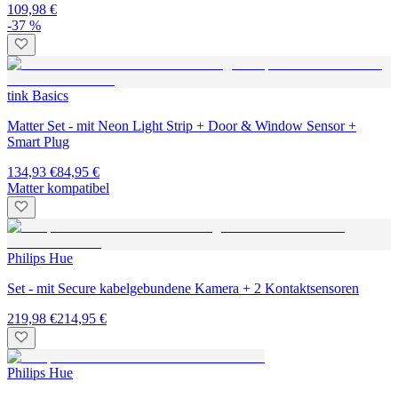
109,98 €
-37 %
tink Basics
Matter Set - mit Neon Light Strip + Door & Window Sensor +
Smart Plug
134,93 €
84,95 €
Matter kompatibel
Philips Hue
Set - mit Secure kabelgebundene Kamera + 2 Kontaktsensoren
219,98 €
214,95 €
Philips Hue