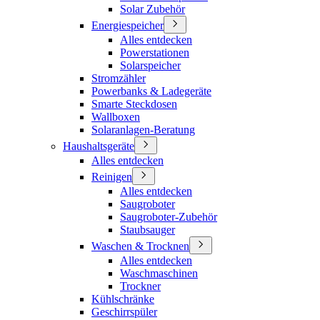
Solar Zubehör
Energiespeicher
Alles entdecken
Powerstationen
Solarspeicher
Stromzähler
Powerbanks & Ladegeräte
Smarte Steckdosen
Wallboxen
Solaranlagen-Beratung
Haushaltsgeräte
Alles entdecken
Reinigen
Alles entdecken
Saugroboter
Saugroboter-Zubehör
Staubsauger
Waschen & Trocknen
Alles entdecken
Waschmaschinen
Trockner
Kühlschränke
Geschirrspüler