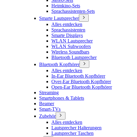
Stereo-Sets
Heimkino-Sets
Sprachassistenten-Sets
Smarte Lautsprecher
Alles entdecken
Sprachassistenten
Smarte Displays
WLAN Lautsprecher
WLAN Subwoofers
Wireless Soundbars
Bluetooth Lautsprecher
Bluetooth Kopfhörer
Alles entdecken
In-Ear Bluetooth Kopfhörer
Over-Ear Bluetooth Kopfhörer
Open-Ear Bluetooth Kopfhörer
Streaming
Smartphones & Tablets
Beamer
Smart-TVs
Zubehör
Alles entdecken
Lautsprecher Halterungen
Lautsprecher Taschen