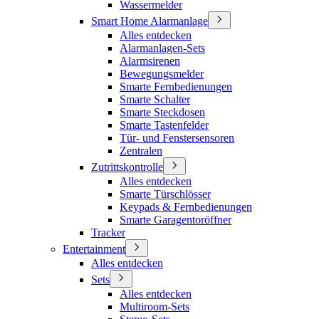
Wassermelder
Smart Home Alarmanlage
Alles entdecken
Alarmanlagen-Sets
Alarmsirenen
Bewegungsmelder
Smarte Fernbedienungen
Smarte Schalter
Smarte Steckdosen
Smarte Tastenfelder
Tür- und Fenstersensoren
Zentralen
Zutrittskontrolle
Alles entdecken
Smarte Türschlösser
Keypads & Fernbedienungen
Smarte Garagentoröffner
Tracker
Entertainment
Alles entdecken
Sets
Alles entdecken
Multiroom-Sets