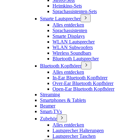
Stereo-Sets
Heimkino-Sets
Sprachassistenten-Sets
Smarte Lautsprecher
Alles entdecken
Sprachassistenten
Smarte Displays
WLAN Lautsprecher
WLAN Subwoofers
Wireless Soundbars
Bluetooth Lautsprecher
Bluetooth Kopfhörer
Alles entdecken
In-Ear Bluetooth Kopfhörer
Over-Ear Bluetooth Kopfhörer
Open-Ear Bluetooth Kopfhörer
Streaming
Smartphones & Tablets
Beamer
Smart-TVs
Zubehör
Alles entdecken
Lautsprecher Halterungen
Lautsprecher Taschen