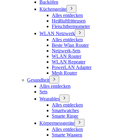
Backöfen
Küchengeräte
Alles entdecken
Heißluftfritteusen
Fleischthermometer
WLAN Netzwerk
Alles entdecken
Beste Wlan Router
Netzwerk-Sets
WLAN Router
WLAN Repeater
PowerLAN Adapter
Mesh Router
Gesundheit
Alles entdecken
Sets
Wearables
Alles entdecken
Smartwatches
Smarte Ringe
Körpermessgeräte
Alles entdecken
Smarte Waagen