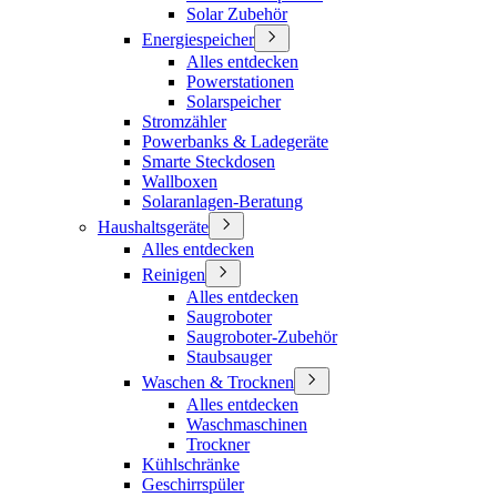
Solar Zubehör
Energiespeicher
Alles entdecken
Powerstationen
Solarspeicher
Stromzähler
Powerbanks & Ladegeräte
Smarte Steckdosen
Wallboxen
Solaranlagen-Beratung
Haushaltsgeräte
Alles entdecken
Reinigen
Alles entdecken
Saugroboter
Saugroboter-Zubehör
Staubsauger
Waschen & Trocknen
Alles entdecken
Waschmaschinen
Trockner
Kühlschränke
Geschirrspüler