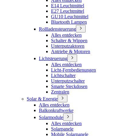
Alles entdecken
E14 Leuchtmittel
E27 Leuchtmittel
GU10 Leuchtmittel
Bluetooth Lampen
Rollladensteuerung
Alles entdecken
Schalter & Wippen
Unterputzaktoren
Antriebe & Motoren
Lichtsteuerung
Alles entdecken
Licht-Fernbedienungen
Lichtschalter
Unterputzschalter
Smarte Steckdosen
Zentralen
Solar & Energie
Alles entdecken
Balkonkraftwerke
Solarmodule
Alles entdecken
Solarpanele
Mobile Solarpanele