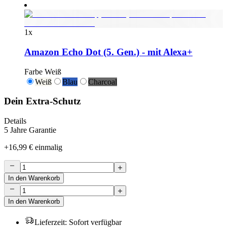
1
x
Amazon Echo Dot (5. Gen.) - mit Alexa+
Farbe
Weiß
Weiß
Blau
Charcoal
Dein Extra-Schutz
Details
5 Jahre Garantie
+
16,99 €
einmalig
In den Warenkorb
In den Warenkorb
Lieferzeit
:
Sofort verfügbar