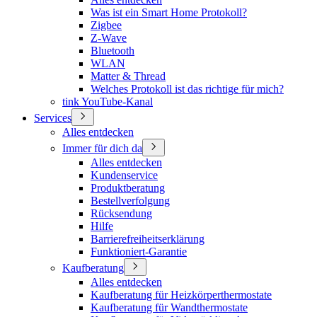
Was ist ein Smart Home Protokoll?
Zigbee
Z-Wave
Bluetooth
WLAN
Matter & Thread
Welches Protokoll ist das richtige für mich?
tink YouTube-Kanal
Services
Alles entdecken
Immer für dich da
Alles entdecken
Kundenservice
Produktberatung
Bestellverfolgung
Rücksendung
Hilfe
Barrierefreiheitserklärung
Funktioniert-Garantie
Kaufberatung
Alles entdecken
Kaufberatung für Heizkörperthermostate
Kaufberatung für Wandthermostate