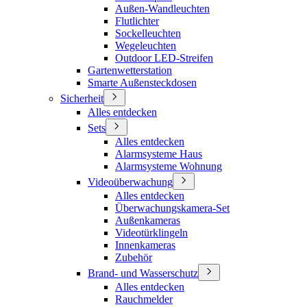
Außen-Wandleuchten
Flutlichter
Sockelleuchten
Wegeleuchten
Outdoor LED-Streifen
Gartenwetterstation
Smarte Außensteckdosen
Sicherheit
Alles entdecken
Sets
Alles entdecken
Alarmsysteme Haus
Alarmsysteme Wohnung
Videoüberwachung
Alles entdecken
Überwachungskamera-Set
Außenkameras
Videotürklingeln
Innenkameras
Zubehör
Brand- und Wasserschutz
Alles entdecken
Rauchmelder