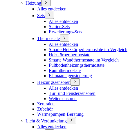
Heizung
Alles entdecken
Sets
Alles entdecken
Starter-Sets
Erweiterungs-Sets
Thermostate
Alles entdecken
Smarte Heizkörperhermostate im Vergleich
Heizkörperthermostate
Smarte Wandthermostate im Vergleich
Fußbodenheizungsthermostate
Raumthermostate
Klimaanlagensteuerung
Heizungssensoren
Alles entdecken
Tür- und Fenstersensoren
Wettersensoren
Zentralen
Zubehör
Wärmepumpen-Beratung
Licht & Verdunkelung
Alles entdecken