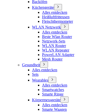
Backöfen
Küchengeräte
Alles entdecken
Heißluftfritteusen
Fleischthermometer
WLAN Netzwerk
Alles entdecken
Beste Wlan Router
Netzwerk-Sets
WLAN Router
WLAN Repeater
PowerLAN Adapter
Mesh Router
Gesundheit
Alles entdecken
Sets
Wearables
Alles entdecken
Smartwatches
Smarte Ringe
Körpermessgeräte
Alles entdecken
Smarte Waagen