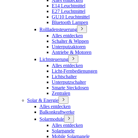
Alles entdecken
E14 Leuchtmittel
E27 Leuchtmittel
GU10 Leuchtmittel
Bluetooth Lampen
Rollladensteuerung
Alles entdecken
Schalter & Wippen
Unterputzaktoren
Antriebe & Motoren
Lichtsteuerung
Alles entdecken
Licht-Fernbedienungen
Lichtschalter
Unterputzschalter
Smarte Steckdosen
Zentralen
Solar & Energie
Alles entdecken
Balkonkraftwerke
Solarmodule
Alles entdecken
Solarpanele
Mobile Solarpanele