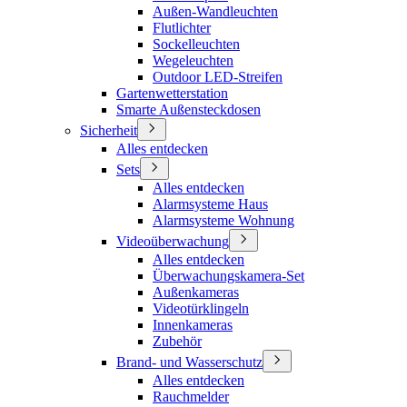
Außen-Wandleuchten
Flutlichter
Sockelleuchten
Wegeleuchten
Outdoor LED-Streifen
Gartenwetterstation
Smarte Außensteckdosen
Sicherheit
Alles entdecken
Sets
Alles entdecken
Alarmsysteme Haus
Alarmsysteme Wohnung
Videoüberwachung
Alles entdecken
Überwachungskamera-Set
Außenkameras
Videotürklingeln
Innenkameras
Zubehör
Brand- und Wasserschutz
Alles entdecken
Rauchmelder