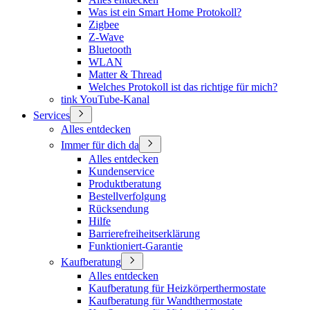
Was ist ein Smart Home Protokoll?
Zigbee
Z-Wave
Bluetooth
WLAN
Matter & Thread
Welches Protokoll ist das richtige für mich?
tink YouTube-Kanal
Services
Alles entdecken
Immer für dich da
Alles entdecken
Kundenservice
Produktberatung
Bestellverfolgung
Rücksendung
Hilfe
Barrierefreiheitserklärung
Funktioniert-Garantie
Kaufberatung
Alles entdecken
Kaufberatung für Heizkörperthermostate
Kaufberatung für Wandthermostate