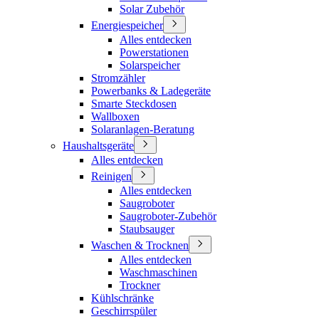
Solar Zubehör
Energiespeicher
Alles entdecken
Powerstationen
Solarspeicher
Stromzähler
Powerbanks & Ladegeräte
Smarte Steckdosen
Wallboxen
Solaranlagen-Beratung
Haushaltsgeräte
Alles entdecken
Reinigen
Alles entdecken
Saugroboter
Saugroboter-Zubehör
Staubsauger
Waschen & Trocknen
Alles entdecken
Waschmaschinen
Trockner
Kühlschränke
Geschirrspüler