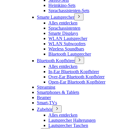
Stereo-Sets
Heimkino-Sets
Sprachassistenten-Sets
Smarte Lautsprecher
Alles entdecken
Sprachassistenten
Smarte Displays
WLAN Lautsprecher
WLAN Subwoofers
Wireless Soundbars
Bluetooth Lautsprecher
Bluetooth Kopfhörer
Alles entdecken
In-Ear Bluetooth Kopfhörer
Over-Ear Bluetooth Kopfhörer
Open-Ear Bluetooth Kopfhörer
Streaming
Smartphones & Tablets
Beamer
Smart-TVs
Zubehör
Alles entdecken
Lautsprecher Halterungen
Lautsprecher Taschen