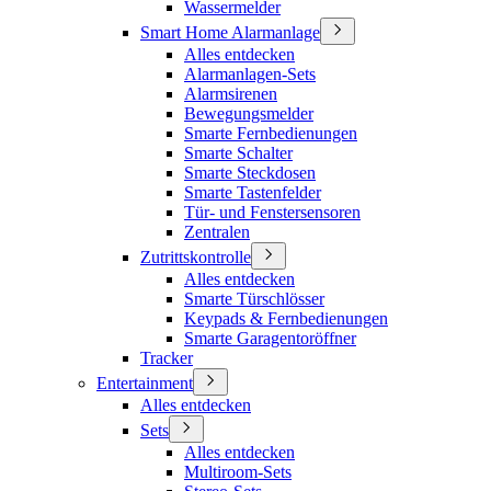
Wassermelder
Smart Home Alarmanlage
Alles entdecken
Alarmanlagen-Sets
Alarmsirenen
Bewegungsmelder
Smarte Fernbedienungen
Smarte Schalter
Smarte Steckdosen
Smarte Tastenfelder
Tür- und Fenstersensoren
Zentralen
Zutrittskontrolle
Alles entdecken
Smarte Türschlösser
Keypads & Fernbedienungen
Smarte Garagentoröffner
Tracker
Entertainment
Alles entdecken
Sets
Alles entdecken
Multiroom-Sets