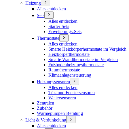
Heizung
Alles entdecken
Sets
Alles entdecken
Starter-Sets
Erweiterungs-Sets
Thermostate
Alles entdecken
Smarte Heizkörperhermostate im Vergleich
Heizkörperthermostate
Smarte Wandthermostate im Vergleich
Fußbodenheizungsthermostate
Raumthermostate
Klimaanlagensteuerung
Heizungssensoren
Alles entdecken
Tür- und Fenstersensoren
Wettersensoren
Zentralen
Zubehör
Wärmepumpen-Beratung
Licht & Verdunkelung
Alles entdecken