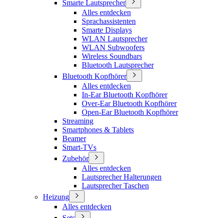
Smarte Lautsprecher
Alles entdecken
Sprachassistenten
Smarte Displays
WLAN Lautsprecher
WLAN Subwoofers
Wireless Soundbars
Bluetooth Lautsprecher
Bluetooth Kopfhörer
Alles entdecken
In-Ear Bluetooth Kopfhörer
Over-Ear Bluetooth Kopfhörer
Open-Ear Bluetooth Kopfhörer
Streaming
Smartphones & Tablets
Beamer
Smart-TVs
Zubehör
Alles entdecken
Lautsprecher Halterungen
Lautsprecher Taschen
Heizung
Alles entdecken
Sets