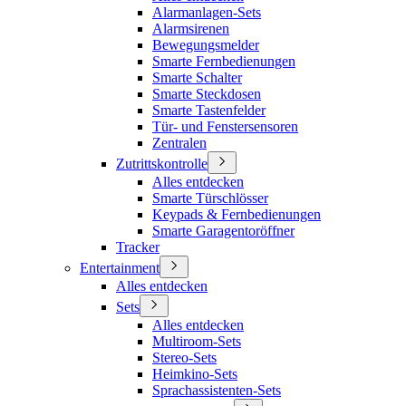
Alarmanlagen-Sets
Alarmsirenen
Bewegungsmelder
Smarte Fernbedienungen
Smarte Schalter
Smarte Steckdosen
Smarte Tastenfelder
Tür- und Fenstersensoren
Zentralen
Zutrittskontrolle
Alles entdecken
Smarte Türschlösser
Keypads & Fernbedienungen
Smarte Garagentoröffner
Tracker
Entertainment
Alles entdecken
Sets
Alles entdecken
Multiroom-Sets
Stereo-Sets
Heimkino-Sets
Sprachassistenten-Sets