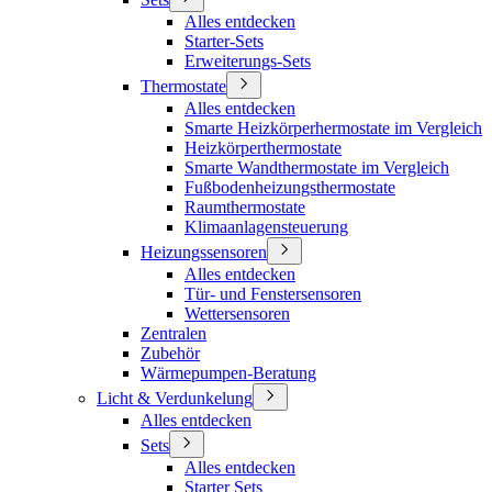
Alles entdecken
Starter-Sets
Erweiterungs-Sets
Thermostate
Alles entdecken
Smarte Heizkörperhermostate im Vergleich
Heizkörperthermostate
Smarte Wandthermostate im Vergleich
Fußbodenheizungsthermostate
Raumthermostate
Klimaanlagensteuerung
Heizungssensoren
Alles entdecken
Tür- und Fenstersensoren
Wettersensoren
Zentralen
Zubehör
Wärmepumpen-Beratung
Licht & Verdunkelung
Alles entdecken
Sets
Alles entdecken
Starter Sets