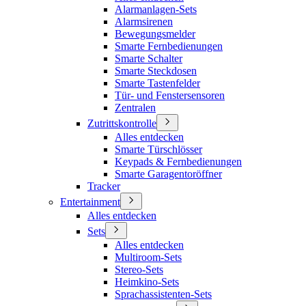
Alarmanlagen-Sets
Alarmsirenen
Bewegungsmelder
Smarte Fernbedienungen
Smarte Schalter
Smarte Steckdosen
Smarte Tastenfelder
Tür- und Fenstersensoren
Zentralen
Zutrittskontrolle
Alles entdecken
Smarte Türschlösser
Keypads & Fernbedienungen
Smarte Garagentoröffner
Tracker
Entertainment
Alles entdecken
Sets
Alles entdecken
Multiroom-Sets
Stereo-Sets
Heimkino-Sets
Sprachassistenten-Sets