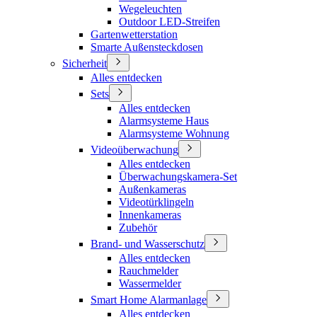
Wegeleuchten
Outdoor LED-Streifen
Gartenwetterstation
Smarte Außensteckdosen
Sicherheit
Alles entdecken
Sets
Alles entdecken
Alarmsysteme Haus
Alarmsysteme Wohnung
Videoüberwachung
Alles entdecken
Überwachungskamera-Set
Außenkameras
Videotürklingeln
Innenkameras
Zubehör
Brand- und Wasserschutz
Alles entdecken
Rauchmelder
Wassermelder
Smart Home Alarmanlage
Alles entdecken