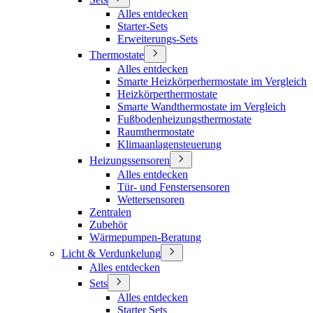
Alles entdecken
Starter-Sets
Erweiterungs-Sets
Thermostate
Alles entdecken
Smarte Heizkörperhermostate im Vergleich
Heizkörperthermostate
Smarte Wandthermostate im Vergleich
Fußbodenheizungsthermostate
Raumthermostate
Klimaanlagensteuerung
Heizungssensoren
Alles entdecken
Tür- und Fenstersensoren
Wettersensoren
Zentralen
Zubehör
Wärmepumpen-Beratung
Licht & Verdunkelung
Alles entdecken
Sets
Alles entdecken
Starter Sets