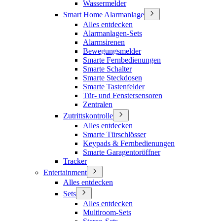
Wassermelder
Smart Home Alarmanlage
Alles entdecken
Alarmanlagen-Sets
Alarmsirenen
Bewegungsmelder
Smarte Fernbedienungen
Smarte Schalter
Smarte Steckdosen
Smarte Tastenfelder
Tür- und Fenstersensoren
Zentralen
Zutrittskontrolle
Alles entdecken
Smarte Türschlösser
Keypads & Fernbedienungen
Smarte Garagentoröffner
Tracker
Entertainment
Alles entdecken
Sets
Alles entdecken
Multiroom-Sets