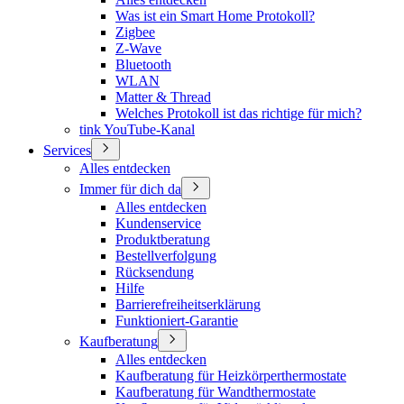
Was ist ein Smart Home Protokoll?
Zigbee
Z-Wave
Bluetooth
WLAN
Matter & Thread
Welches Protokoll ist das richtige für mich?
tink YouTube-Kanal
Services
Alles entdecken
Immer für dich da
Alles entdecken
Kundenservice
Produktberatung
Bestellverfolgung
Rücksendung
Hilfe
Barrierefreiheitserklärung
Funktioniert-Garantie
Kaufberatung
Alles entdecken
Kaufberatung für Heizkörperthermostate
Kaufberatung für Wandthermostate