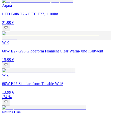
Aqara
LED Bulb T2 - CCT, E27, 1100lm
21,99 €
WiZ
60W E27 G95 Globeform Filament Clear Warm- und Kaltweiß
15,99 €
WiZ
60W E27 Standardform Tunable Weiß
13,99 €
-34 %
Philips Hue