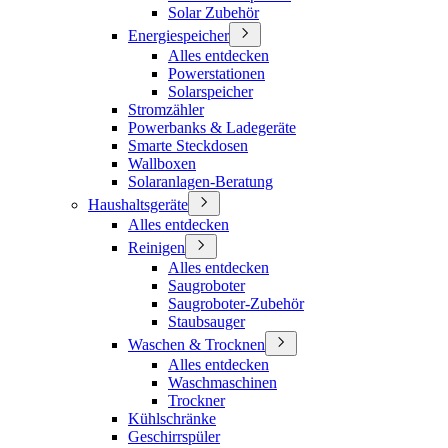
Solar Zubehör
Energiespeicher
Alles entdecken
Powerstationen
Solarspeicher
Stromzähler
Powerbanks & Ladegeräte
Smarte Steckdosen
Wallboxen
Solaranlagen-Beratung
Haushaltsgeräte
Alles entdecken
Reinigen
Alles entdecken
Saugroboter
Saugroboter-Zubehör
Staubsauger
Waschen & Trocknen
Alles entdecken
Waschmaschinen
Trockner
Kühlschränke
Geschirrspüler