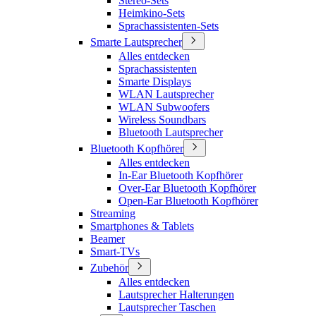
Stereo-Sets
Heimkino-Sets
Sprachassistenten-Sets
Smarte Lautsprecher
Alles entdecken
Sprachassistenten
Smarte Displays
WLAN Lautsprecher
WLAN Subwoofers
Wireless Soundbars
Bluetooth Lautsprecher
Bluetooth Kopfhörer
Alles entdecken
In-Ear Bluetooth Kopfhörer
Over-Ear Bluetooth Kopfhörer
Open-Ear Bluetooth Kopfhörer
Streaming
Smartphones & Tablets
Beamer
Smart-TVs
Zubehör
Alles entdecken
Lautsprecher Halterungen
Lautsprecher Taschen