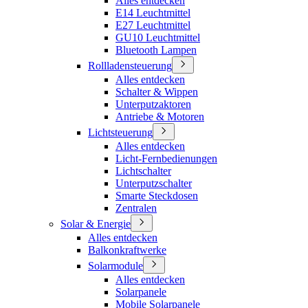
Alles entdecken
E14 Leuchtmittel
E27 Leuchtmittel
GU10 Leuchtmittel
Bluetooth Lampen
Rollladensteuerung
Alles entdecken
Schalter & Wippen
Unterputzaktoren
Antriebe & Motoren
Lichtsteuerung
Alles entdecken
Licht-Fernbedienungen
Lichtschalter
Unterputzschalter
Smarte Steckdosen
Zentralen
Solar & Energie
Alles entdecken
Balkonkraftwerke
Solarmodule
Alles entdecken
Solarpanele
Mobile Solarpanele