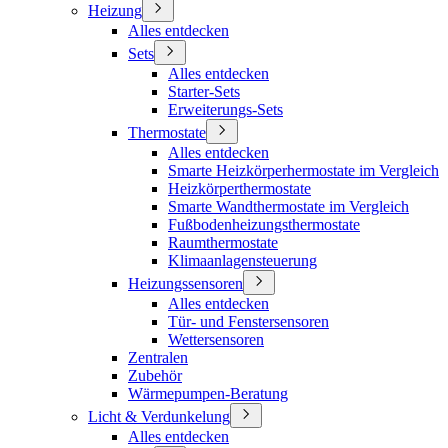
Heizung
Alles entdecken
Sets
Alles entdecken
Starter-Sets
Erweiterungs-Sets
Thermostate
Alles entdecken
Smarte Heizkörperhermostate im Vergleich
Heizkörperthermostate
Smarte Wandthermostate im Vergleich
Fußbodenheizungsthermostate
Raumthermostate
Klimaanlagensteuerung
Heizungssensoren
Alles entdecken
Tür- und Fenstersensoren
Wettersensoren
Zentralen
Zubehör
Wärmepumpen-Beratung
Licht & Verdunkelung
Alles entdecken