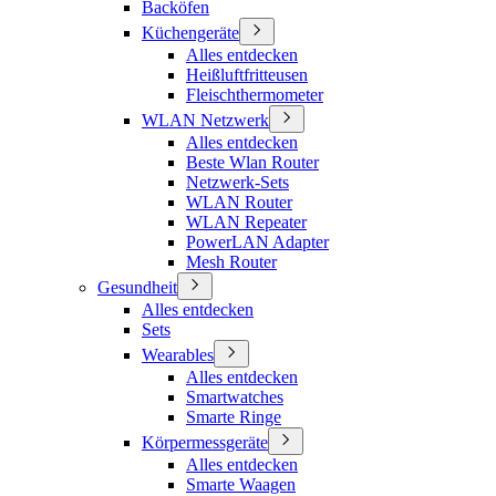
Backöfen
Küchengeräte
Alles entdecken
Heißluftfritteusen
Fleischthermometer
WLAN Netzwerk
Alles entdecken
Beste Wlan Router
Netzwerk-Sets
WLAN Router
WLAN Repeater
PowerLAN Adapter
Mesh Router
Gesundheit
Alles entdecken
Sets
Wearables
Alles entdecken
Smartwatches
Smarte Ringe
Körpermessgeräte
Alles entdecken
Smarte Waagen