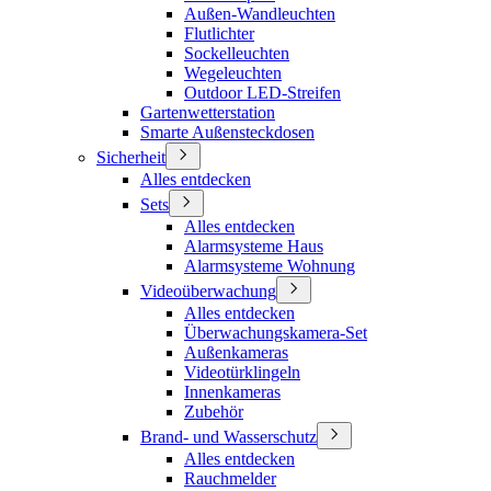
Außen-Wandleuchten
Flutlichter
Sockelleuchten
Wegeleuchten
Outdoor LED-Streifen
Gartenwetterstation
Smarte Außensteckdosen
Sicherheit
Alles entdecken
Sets
Alles entdecken
Alarmsysteme Haus
Alarmsysteme Wohnung
Videoüberwachung
Alles entdecken
Überwachungskamera-Set
Außenkameras
Videotürklingeln
Innenkameras
Zubehör
Brand- und Wasserschutz
Alles entdecken
Rauchmelder