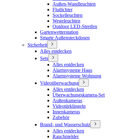
Außen-Wandleuchten
Flutlichter
Sockelleuchten
Wegeleuchten
Outdoor LED-Streifen
Gartenwetterstation
Smarte Außensteckdosen
Sicherheit
Alles entdecken
Sets
Alles entdecken
Alarmsysteme Haus
Alarmsysteme Wohnung
Videoüberwachung
Alles entdecken
Überwachungskamera-Set
Außenkameras
Videotürklingeln
Innenkameras
Zubehör
Brand- und Wasserschutz
Alles entdecken
Rauchmelder