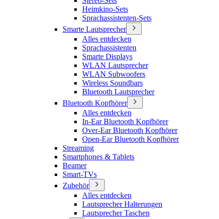
Stereo-Sets
Heimkino-Sets
Sprachassistenten-Sets
Smarte Lautsprecher
Alles entdecken
Sprachassistenten
Smarte Displays
WLAN Lautsprecher
WLAN Subwoofers
Wireless Soundbars
Bluetooth Lautsprecher
Bluetooth Kopfhörer
Alles entdecken
In-Ear Bluetooth Kopfhörer
Over-Ear Bluetooth Kopfhörer
Open-Ear Bluetooth Kopfhörer
Streaming
Smartphones & Tablets
Beamer
Smart-TVs
Zubehör
Alles entdecken
Lautsprecher Halterungen
Lautsprecher Taschen