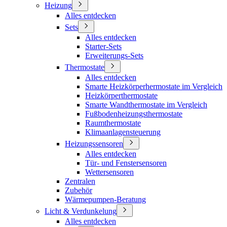
Heizung
Alles entdecken
Sets
Alles entdecken
Starter-Sets
Erweiterungs-Sets
Thermostate
Alles entdecken
Smarte Heizkörperhermostate im Vergleich
Heizkörperthermostate
Smarte Wandthermostate im Vergleich
Fußbodenheizungsthermostate
Raumthermostate
Klimaanlagensteuerung
Heizungssensoren
Alles entdecken
Tür- und Fenstersensoren
Wettersensoren
Zentralen
Zubehör
Wärmepumpen-Beratung
Licht & Verdunkelung
Alles entdecken