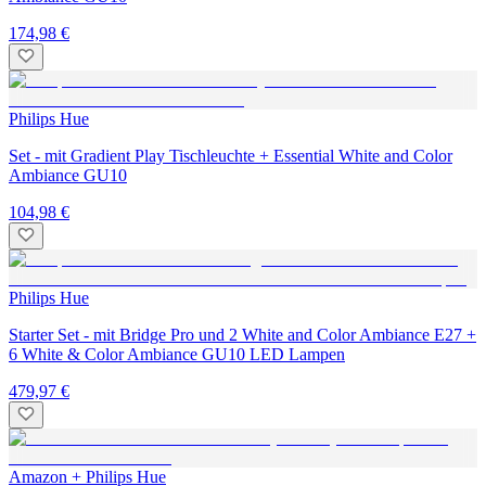
174,98 €
Philips Hue
Set - mit Gradient Play Tischleuchte + Essential White and Color
Ambiance GU10
104,98 €
Philips Hue
Starter Set - mit Bridge Pro und 2 White and Color Ambiance E27 +
6 White & Color Ambiance GU10 LED Lampen
479,97 €
Amazon + Philips Hue