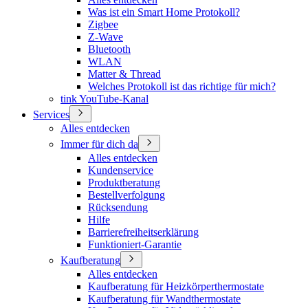
Was ist ein Smart Home Protokoll?
Zigbee
Z-Wave
Bluetooth
WLAN
Matter & Thread
Welches Protokoll ist das richtige für mich?
tink YouTube-Kanal
Services
Alles entdecken
Immer für dich da
Alles entdecken
Kundenservice
Produktberatung
Bestellverfolgung
Rücksendung
Hilfe
Barrierefreiheitserklärung
Funktioniert-Garantie
Kaufberatung
Alles entdecken
Kaufberatung für Heizkörperthermostate
Kaufberatung für Wandthermostate