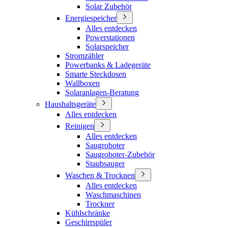
Solar Zubehör
Energiespeicher
Alles entdecken
Powerstationen
Solarspeicher
Stromzähler
Powerbanks & Ladegeräte
Smarte Steckdosen
Wallboxen
Solaranlagen-Beratung
Haushaltsgeräte
Alles entdecken
Reinigen
Alles entdecken
Saugroboter
Saugroboter-Zubehör
Staubsauger
Waschen & Trocknen
Alles entdecken
Waschmaschinen
Trockner
Kühlschränke
Geschirrspüler