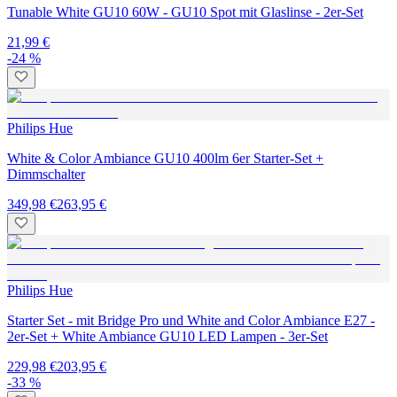
Tunable White GU10 60W - GU10 Spot mit Glaslinse - 2er-Set
21,99 €
-24 %
Philips Hue
White & Color Ambiance GU10 400lm 6er Starter-Set +
Dimmschalter
349,98 €
263,95 €
Philips Hue
Starter Set - mit Bridge Pro und White and Color Ambiance E27 -
2er-Set + White Ambiance GU10 LED Lampen - 3er-Set
229,98 €
203,95 €
-33 %