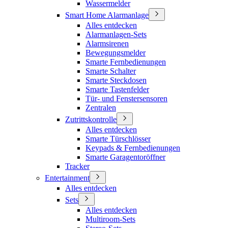
Wassermelder
Smart Home Alarmanlage
Alles entdecken
Alarmanlagen-Sets
Alarmsirenen
Bewegungsmelder
Smarte Fernbedienungen
Smarte Schalter
Smarte Steckdosen
Smarte Tastenfelder
Tür- und Fenstersensoren
Zentralen
Zutrittskontrolle
Alles entdecken
Smarte Türschlösser
Keypads & Fernbedienungen
Smarte Garagentoröffner
Tracker
Entertainment
Alles entdecken
Sets
Alles entdecken
Multiroom-Sets