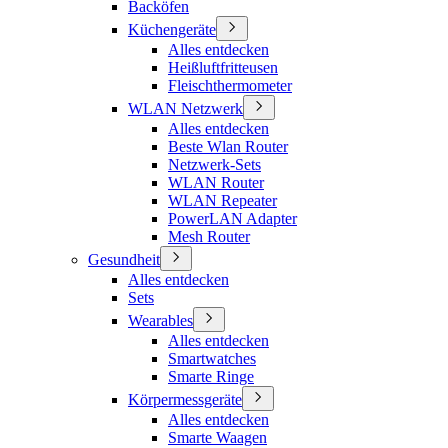
Backöfen
Küchengeräte
Alles entdecken
Heißluftfritteusen
Fleischthermometer
WLAN Netzwerk
Alles entdecken
Beste Wlan Router
Netzwerk-Sets
WLAN Router
WLAN Repeater
PowerLAN Adapter
Mesh Router
Gesundheit
Alles entdecken
Sets
Wearables
Alles entdecken
Smartwatches
Smarte Ringe
Körpermessgeräte
Alles entdecken
Smarte Waagen