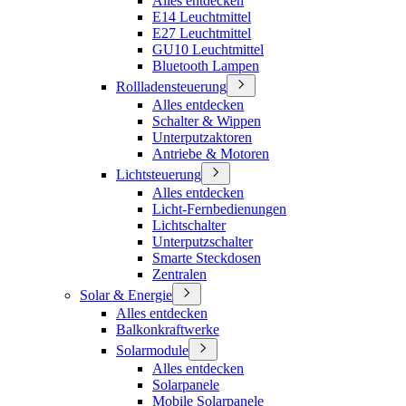
Alles entdecken
E14 Leuchtmittel
E27 Leuchtmittel
GU10 Leuchtmittel
Bluetooth Lampen
Rollladensteuerung
Alles entdecken
Schalter & Wippen
Unterputzaktoren
Antriebe & Motoren
Lichtsteuerung
Alles entdecken
Licht-Fernbedienungen
Lichtschalter
Unterputzschalter
Smarte Steckdosen
Zentralen
Solar & Energie
Alles entdecken
Balkonkraftwerke
Solarmodule
Alles entdecken
Solarpanele
Mobile Solarpanele