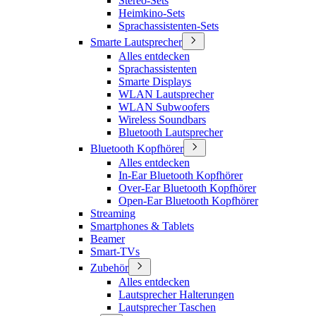
Stereo-Sets
Heimkino-Sets
Sprachassistenten-Sets
Smarte Lautsprecher
Alles entdecken
Sprachassistenten
Smarte Displays
WLAN Lautsprecher
WLAN Subwoofers
Wireless Soundbars
Bluetooth Lautsprecher
Bluetooth Kopfhörer
Alles entdecken
In-Ear Bluetooth Kopfhörer
Over-Ear Bluetooth Kopfhörer
Open-Ear Bluetooth Kopfhörer
Streaming
Smartphones & Tablets
Beamer
Smart-TVs
Zubehör
Alles entdecken
Lautsprecher Halterungen
Lautsprecher Taschen