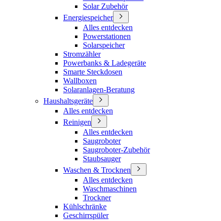
Solar Zubehör
Energiespeicher
Alles entdecken
Powerstationen
Solarspeicher
Stromzähler
Powerbanks & Ladegeräte
Smarte Steckdosen
Wallboxen
Solaranlagen-Beratung
Haushaltsgeräte
Alles entdecken
Reinigen
Alles entdecken
Saugroboter
Saugroboter-Zubehör
Staubsauger
Waschen & Trocknen
Alles entdecken
Waschmaschinen
Trockner
Kühlschränke
Geschirrspüler