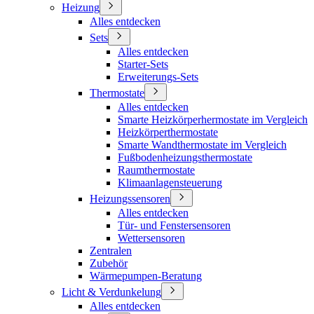
Heizung
Alles entdecken
Sets
Alles entdecken
Starter-Sets
Erweiterungs-Sets
Thermostate
Alles entdecken
Smarte Heizkörperhermostate im Vergleich
Heizkörperthermostate
Smarte Wandthermostate im Vergleich
Fußbodenheizungsthermostate
Raumthermostate
Klimaanlagensteuerung
Heizungssensoren
Alles entdecken
Tür- und Fenstersensoren
Wettersensoren
Zentralen
Zubehör
Wärmepumpen-Beratung
Licht & Verdunkelung
Alles entdecken