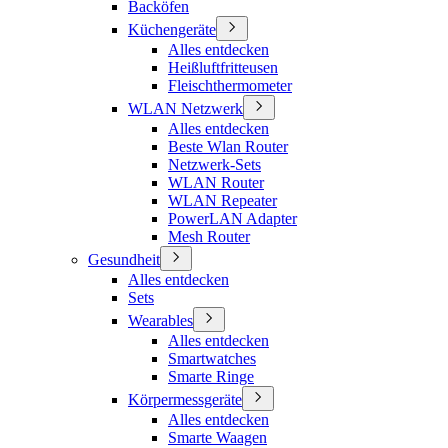
Backöfen
Küchengeräte
Alles entdecken
Heißluftfritteusen
Fleischthermometer
WLAN Netzwerk
Alles entdecken
Beste Wlan Router
Netzwerk-Sets
WLAN Router
WLAN Repeater
PowerLAN Adapter
Mesh Router
Gesundheit
Alles entdecken
Sets
Wearables
Alles entdecken
Smartwatches
Smarte Ringe
Körpermessgeräte
Alles entdecken
Smarte Waagen