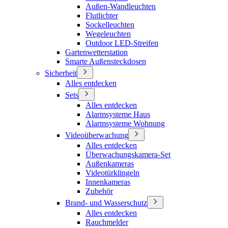
Außen-Wandleuchten
Flutlichter
Sockelleuchten
Wegeleuchten
Outdoor LED-Streifen
Gartenwetterstation
Smarte Außensteckdosen
Sicherheit
Alles entdecken
Sets
Alles entdecken
Alarmsysteme Haus
Alarmsysteme Wohnung
Videoüberwachung
Alles entdecken
Überwachungskamera-Set
Außenkameras
Videotürklingeln
Innenkameras
Zubehör
Brand- und Wasserschutz
Alles entdecken
Rauchmelder