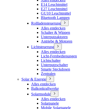
Alles entdecken
E14 Leuchtmittel
E27 Leuchtmittel
GU10 Leuchtmittel
Bluetooth Lampen
Rollladensteuerung
Alles entdecken
Schalter & Wippen
Unterputzaktoren
Antriebe & Motoren
Lichtsteuerung
Alles entdecken
Licht-Fernbedienungen
Lichtschalter
Unterputzschalter
Smarte Steckdosen
Zentralen
Solar & Energie
Alles entdecken
Balkonkraftwerke
Solarmodule
Alles entdecken
Solarpanele
Mobile Solarpanele