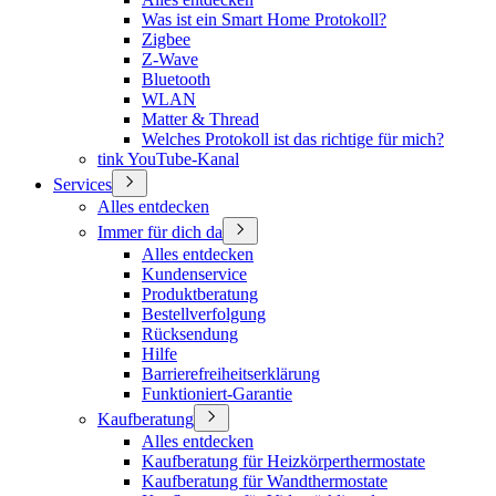
Was ist ein Smart Home Protokoll?
Zigbee
Z-Wave
Bluetooth
WLAN
Matter & Thread
Welches Protokoll ist das richtige für mich?
tink YouTube-Kanal
Services
Alles entdecken
Immer für dich da
Alles entdecken
Kundenservice
Produktberatung
Bestellverfolgung
Rücksendung
Hilfe
Barrierefreiheitserklärung
Funktioniert-Garantie
Kaufberatung
Alles entdecken
Kaufberatung für Heizkörperthermostate
Kaufberatung für Wandthermostate