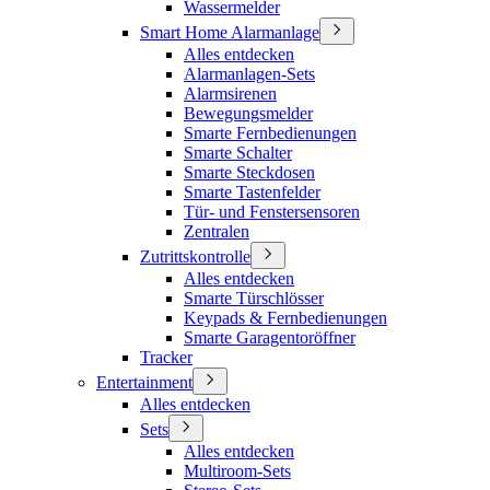
Wassermelder
Smart Home Alarmanlage
Alles entdecken
Alarmanlagen-Sets
Alarmsirenen
Bewegungsmelder
Smarte Fernbedienungen
Smarte Schalter
Smarte Steckdosen
Smarte Tastenfelder
Tür- und Fenstersensoren
Zentralen
Zutrittskontrolle
Alles entdecken
Smarte Türschlösser
Keypads & Fernbedienungen
Smarte Garagentoröffner
Tracker
Entertainment
Alles entdecken
Sets
Alles entdecken
Multiroom-Sets