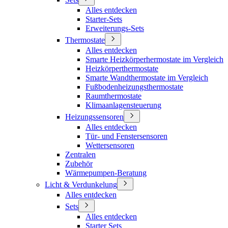
Alles entdecken
Starter-Sets
Erweiterungs-Sets
Thermostate
Alles entdecken
Smarte Heizkörperhermostate im Vergleich
Heizkörperthermostate
Smarte Wandthermostate im Vergleich
Fußbodenheizungsthermostate
Raumthermostate
Klimaanlagensteuerung
Heizungssensoren
Alles entdecken
Tür- und Fenstersensoren
Wettersensoren
Zentralen
Zubehör
Wärmepumpen-Beratung
Licht & Verdunkelung
Alles entdecken
Sets
Alles entdecken
Starter Sets