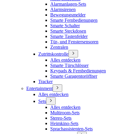
Alarmanlagen-Sets
Alarmsirenen
Bewegungsmelder
Smarte Fernbedienungen
Smarte Schalter
Smarte Steckdosen
Smarte Tastenfelder
Tür- und Fenstersensoren
Zentralen
Zutrittskontrolle
Alles entdecken
Smarte Türschlösser
Keypads & Fernbedienungen
Smarte Garagentoröffner
Tracker
Entertainment
Alles entdecken
Sets
Alles entdecken
Multiroom-Sets
Stereo-Sets
Heimkino-Sets
Sprachassistenten-Sets