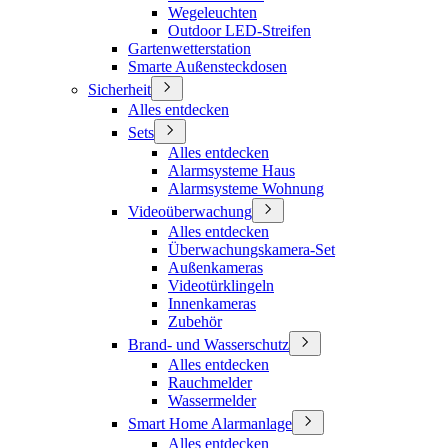
Wegeleuchten
Outdoor LED-Streifen
Gartenwetterstation
Smarte Außensteckdosen
Sicherheit
Alles entdecken
Sets
Alles entdecken
Alarmsysteme Haus
Alarmsysteme Wohnung
Videoüberwachung
Alles entdecken
Überwachungskamera-Set
Außenkameras
Videotürklingeln
Innenkameras
Zubehör
Brand- und Wasserschutz
Alles entdecken
Rauchmelder
Wassermelder
Smart Home Alarmanlage
Alles entdecken