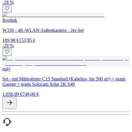
-18 %
Reolink
W330 - 4K-WLAN Außenkamera - 2er-Set
189,98 €
153,95 €
-29 %
eufy
Set - mit Mähroboter C15 Standard (Kabellos, bis 500 m²) + gratis
Garage + gratis Solocam Solar 2K S40
1.058,99 €
749,00 €