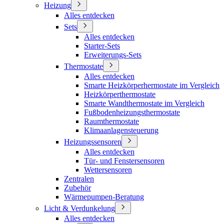
Heizung
Alles entdecken
Sets
Alles entdecken
Starter-Sets
Erweiterungs-Sets
Thermostate
Alles entdecken
Smarte Heizkörperhermostate im Vergleich
Heizkörperthermostate
Smarte Wandthermostate im Vergleich
Fußbodenheizungsthermostate
Raumthermostate
Klimaanlagensteuerung
Heizungssensoren
Alles entdecken
Tür- und Fenstersensoren
Wettersensoren
Zentralen
Zubehör
Wärmepumpen-Beratung
Licht & Verdunkelung
Alles entdecken