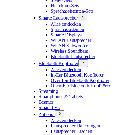
Stereo-Sets
Heimkino-Sets
Sprachassistenten-Sets
Smarte Lautsprecher
Alles entdecken
Sprachassistenten
Smarte Displays
WLAN Lautsprecher
WLAN Subwoofers
Wireless Soundbars
Bluetooth Lautsprecher
Bluetooth Kopfhörer
Alles entdecken
In-Ear Bluetooth Kopfhörer
Over-Ear Bluetooth Kopfhörer
Open-Ear Bluetooth Kopfhörer
Streaming
Smartphones & Tablets
Beamer
Smart-TVs
Zubehör
Alles entdecken
Lautsprecher Halterungen
Lautsprecher Taschen