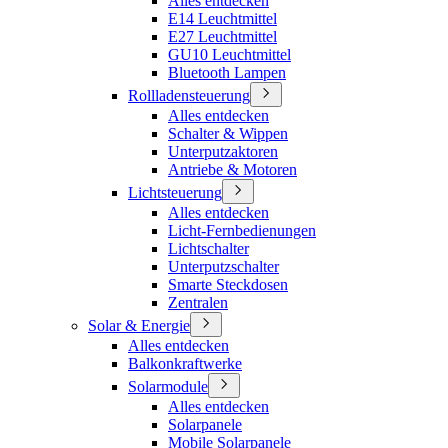
Alles entdecken
E14 Leuchtmittel
E27 Leuchtmittel
GU10 Leuchtmittel
Bluetooth Lampen
Rollladensteuerung
Alles entdecken
Schalter & Wippen
Unterputzaktoren
Antriebe & Motoren
Lichtsteuerung
Alles entdecken
Licht-Fernbedienungen
Lichtschalter
Unterputzschalter
Smarte Steckdosen
Zentralen
Solar & Energie
Alles entdecken
Balkonkraftwerke
Solarmodule
Alles entdecken
Solarpanele
Mobile Solarpanele