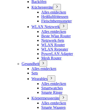
Backöfen
Küchengeräte
Alles entdecken
Heißluftfritteusen
Fleischthermometer
WLAN Netzwerk
Alles entdecken
Beste Wlan Router
Netzwerk-Sets
WLAN Router
WLAN Repeater
PowerLAN Adapter
Mesh Router
Gesundheit
Alles entdecken
Sets
Wearables
Alles entdecken
Smartwatches
Smarte Ringe
Körpermessgeräte
Alles entdecken
Smarte Waagen