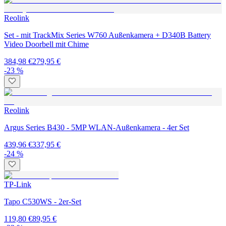
Reolink
Set - mit TrackMix Series W760 Außenkamera + D340B Battery
Video Doorbell mit Chime
384,98 €
279,95 €
-23 %
Reolink
Argus Series B430 - 5MP WLAN-Außenkamera - 4er Set
439,96 €
337,95 €
-24 %
TP-Link
Tapo C530WS - 2er-Set
119,80 €
89,95 €