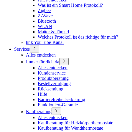
Was ist ein Smart Home Protokoll?
Zigbee
Z-Wave
Bluetooth
WLAN
Matter & Thread
Welches Protokoll ist das richtige für mich?
tink YouTube-Kanal
Services
Alles entdecken
Immer für dich da
Alles entdecken
Kundenservice
Produktberatung
Bestellverfolgung
Rücksendung
Hilfe
Barrierefreiheitserklärung
Funktioniert-Garantie
Kaufberatung
Alles entdecken
Kaufberatung für Heizkörperthermostate
Kaufberatung für Wandthermostate