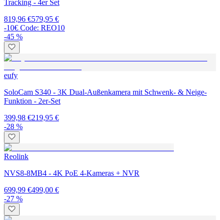
Tracking - 4er Set
819,96 €
579,95 €
-10€ Code: REO10
-45 %
eufy
SoloCam S340 - 3K Dual-Außenkamera mit Schwenk- & Neige-
Funktion - 2er-Set
399,98 €
219,95 €
-28 %
Reolink
NVS8-8MB4 - 4K PoE 4-Kameras + NVR
699,99 €
499,00 €
-27 %