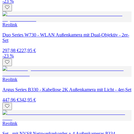
-23 %
Reolink
Duo Series W730 - WLAN Außenkamera mit Dual-Objektiv - 2er-
Set
297,98 €
227,95 €
-23 %
Reolink
Argus Series B330 - Kabellose 2K Außenkamera mit Licht - 4er-Set
447,96 €
342,95 €
Reolink
Set - mit NVS8 Netzwerkrekorder + 4 Außenkameras P334