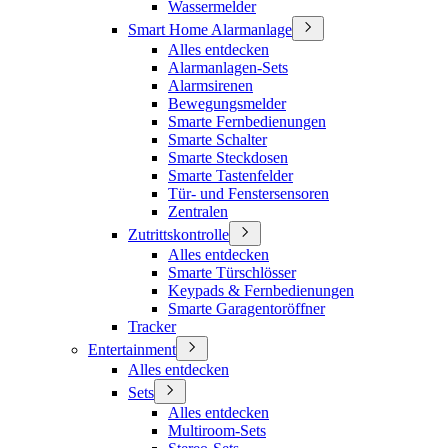
Wassermelder
Smart Home Alarmanlage
Alles entdecken
Alarmanlagen-Sets
Alarmsirenen
Bewegungsmelder
Smarte Fernbedienungen
Smarte Schalter
Smarte Steckdosen
Smarte Tastenfelder
Tür- und Fenstersensoren
Zentralen
Zutrittskontrolle
Alles entdecken
Smarte Türschlösser
Keypads & Fernbedienungen
Smarte Garagentoröffner
Tracker
Entertainment
Alles entdecken
Sets
Alles entdecken
Multiroom-Sets