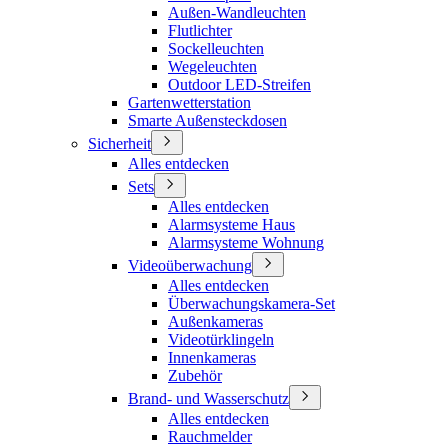
Außen-Wandleuchten
Flutlichter
Sockelleuchten
Wegeleuchten
Outdoor LED-Streifen
Gartenwetterstation
Smarte Außensteckdosen
Sicherheit
Alles entdecken
Sets
Alles entdecken
Alarmsysteme Haus
Alarmsysteme Wohnung
Videoüberwachung
Alles entdecken
Überwachungskamera-Set
Außenkameras
Videotürklingeln
Innenkameras
Zubehör
Brand- und Wasserschutz
Alles entdecken
Rauchmelder