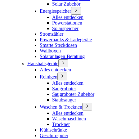
Solar Zubehör
Energiespeicher
Alles entdecken
Powerstationen
Solarspeicher
Stromzähler
Powerbanks & Ladegeräte
Smarte Steckdosen
Wallboxen
Solaranlagen-Beratung
Haushaltsgeräte
Alles entdecken
Reinigen
Alles entdecken
Saugroboter
Saugroboter-Zubehör
Staubsauger
Waschen & Trocknen
Alles entdecken
Waschmaschinen
Trockner
Kühlschränke
Geschirrspüler