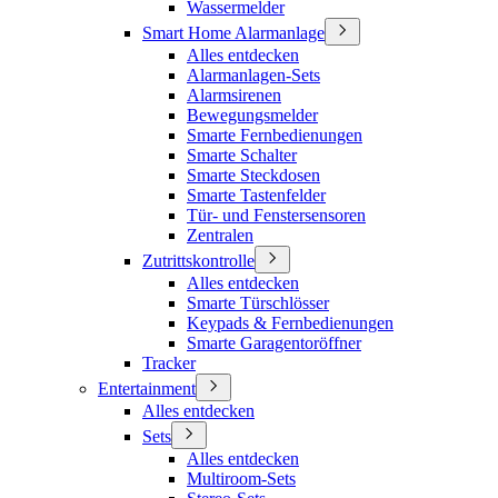
Wassermelder
Smart Home Alarmanlage
Alles entdecken
Alarmanlagen-Sets
Alarmsirenen
Bewegungsmelder
Smarte Fernbedienungen
Smarte Schalter
Smarte Steckdosen
Smarte Tastenfelder
Tür- und Fenstersensoren
Zentralen
Zutrittskontrolle
Alles entdecken
Smarte Türschlösser
Keypads & Fernbedienungen
Smarte Garagentoröffner
Tracker
Entertainment
Alles entdecken
Sets
Alles entdecken
Multiroom-Sets