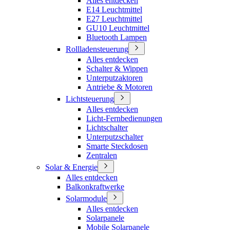
Alles entdecken
E14 Leuchtmittel
E27 Leuchtmittel
GU10 Leuchtmittel
Bluetooth Lampen
Rollladensteuerung
Alles entdecken
Schalter & Wippen
Unterputzaktoren
Antriebe & Motoren
Lichtsteuerung
Alles entdecken
Licht-Fernbedienungen
Lichtschalter
Unterputzschalter
Smarte Steckdosen
Zentralen
Solar & Energie
Alles entdecken
Balkonkraftwerke
Solarmodule
Alles entdecken
Solarpanele
Mobile Solarpanele