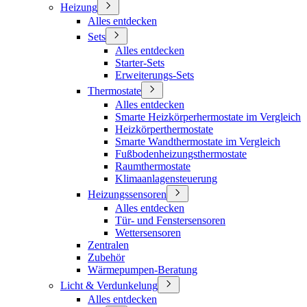
Heizung
Alles entdecken
Sets
Alles entdecken
Starter-Sets
Erweiterungs-Sets
Thermostate
Alles entdecken
Smarte Heizkörperhermostate im Vergleich
Heizkörperthermostate
Smarte Wandthermostate im Vergleich
Fußbodenheizungsthermostate
Raumthermostate
Klimaanlagensteuerung
Heizungssensoren
Alles entdecken
Tür- und Fenstersensoren
Wettersensoren
Zentralen
Zubehör
Wärmepumpen-Beratung
Licht & Verdunkelung
Alles entdecken