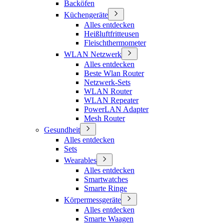
Backöfen
Küchengeräte
Alles entdecken
Heißluftfritteusen
Fleischthermometer
WLAN Netzwerk
Alles entdecken
Beste Wlan Router
Netzwerk-Sets
WLAN Router
WLAN Repeater
PowerLAN Adapter
Mesh Router
Gesundheit
Alles entdecken
Sets
Wearables
Alles entdecken
Smartwatches
Smarte Ringe
Körpermessgeräte
Alles entdecken
Smarte Waagen