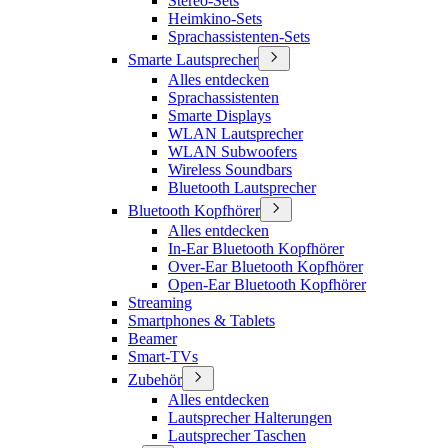
Stereo-Sets
Heimkino-Sets
Sprachassistenten-Sets
Smarte Lautsprecher
Alles entdecken
Sprachassistenten
Smarte Displays
WLAN Lautsprecher
WLAN Subwoofers
Wireless Soundbars
Bluetooth Lautsprecher
Bluetooth Kopfhörer
Alles entdecken
In-Ear Bluetooth Kopfhörer
Over-Ear Bluetooth Kopfhörer
Open-Ear Bluetooth Kopfhörer
Streaming
Smartphones & Tablets
Beamer
Smart-TVs
Zubehör
Alles entdecken
Lautsprecher Halterungen
Lautsprecher Taschen