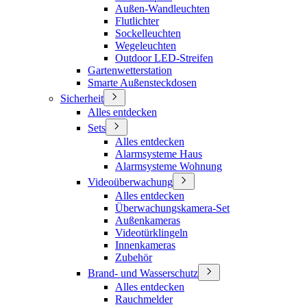
Außen-Wandleuchten
Flutlichter
Sockelleuchten
Wegeleuchten
Outdoor LED-Streifen
Gartenwetterstation
Smarte Außensteckdosen
Sicherheit
Alles entdecken
Sets
Alles entdecken
Alarmsysteme Haus
Alarmsysteme Wohnung
Videoüberwachung
Alles entdecken
Überwachungskamera-Set
Außenkameras
Videotürklingeln
Innenkameras
Zubehör
Brand- und Wasserschutz
Alles entdecken
Rauchmelder