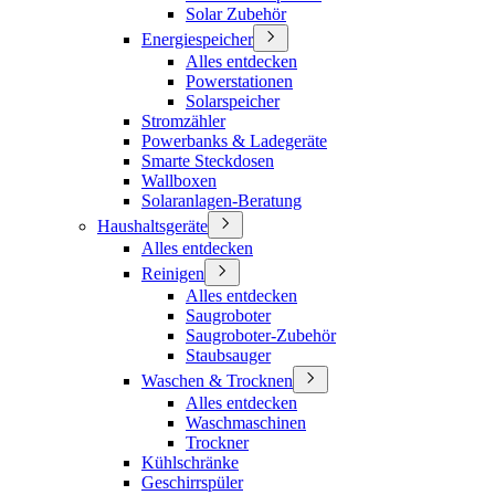
Solar Zubehör
Energiespeicher
Alles entdecken
Powerstationen
Solarspeicher
Stromzähler
Powerbanks & Ladegeräte
Smarte Steckdosen
Wallboxen
Solaranlagen-Beratung
Haushaltsgeräte
Alles entdecken
Reinigen
Alles entdecken
Saugroboter
Saugroboter-Zubehör
Staubsauger
Waschen & Trocknen
Alles entdecken
Waschmaschinen
Trockner
Kühlschränke
Geschirrspüler