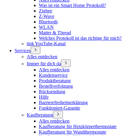
Was ist ein Smart Home Protokoll?
Zigbee
Z-Wave
Bluetooth
WLAN
Matter & Thread
Welches Protokoll ist das richtige für mich?
tink YouTube-Kanal
Services
Alles entdecken
Immer für dich da
Alles entdecken
Kundenservice
Produktberatung
Bestellverfolgung
Rücksendung
Hilfe
Barrierefreiheitserklärung
Funktioniert-Garantie
Kaufberatung
Alles entdecken
Kaufberatung für Heizkörperthermostate
Kaufberatung für Wandthermostate