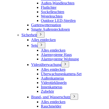
Außen-Wandleuchten
Flutlichter
Sockelleuchten
Wegeleuchten
Outdoor LED-Streifen
Gartenwetterstation
Smarte Außensteckdosen
Sicherheit
Alles entdecken
Sets
Alles entdecken
Alarmsysteme Haus
Alarmsysteme Wohnung
Videoüberwachung
Alles entdecken
Überwachungskamera-Set
Außenkameras
Videotürklingeln
Innenkameras
Zubehör
Brand- und Wasserschutz
Alles entdecken
Rauchmelder