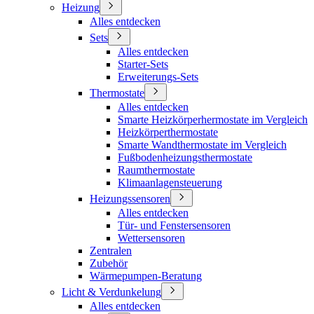
Heizung
Alles entdecken
Sets
Alles entdecken
Starter-Sets
Erweiterungs-Sets
Thermostate
Alles entdecken
Smarte Heizkörperhermostate im Vergleich
Heizkörperthermostate
Smarte Wandthermostate im Vergleich
Fußbodenheizungsthermostate
Raumthermostate
Klimaanlagensteuerung
Heizungssensoren
Alles entdecken
Tür- und Fenstersensoren
Wettersensoren
Zentralen
Zubehör
Wärmepumpen-Beratung
Licht & Verdunkelung
Alles entdecken