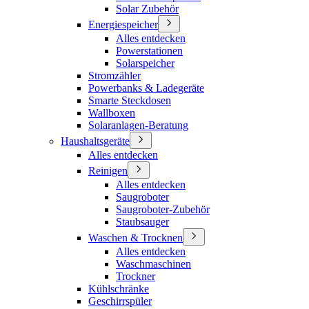
Solar Zubehör
Energiespeicher
Alles entdecken
Powerstationen
Solarspeicher
Stromzähler
Powerbanks & Ladegeräte
Smarte Steckdosen
Wallboxen
Solaranlagen-Beratung
Haushaltsgeräte
Alles entdecken
Reinigen
Alles entdecken
Saugroboter
Saugroboter-Zubehör
Staubsauger
Waschen & Trocknen
Alles entdecken
Waschmaschinen
Trockner
Kühlschränke
Geschirrspüler