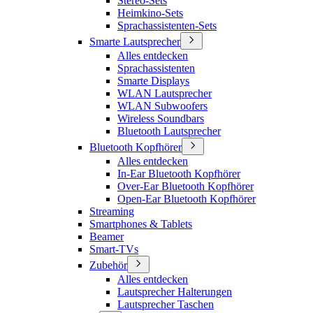
Stereo-Sets
Heimkino-Sets
Sprachassistenten-Sets
Smarte Lautsprecher
Alles entdecken
Sprachassistenten
Smarte Displays
WLAN Lautsprecher
WLAN Subwoofers
Wireless Soundbars
Bluetooth Lautsprecher
Bluetooth Kopfhörer
Alles entdecken
In-Ear Bluetooth Kopfhörer
Over-Ear Bluetooth Kopfhörer
Open-Ear Bluetooth Kopfhörer
Streaming
Smartphones & Tablets
Beamer
Smart-TVs
Zubehör
Alles entdecken
Lautsprecher Halterungen
Lautsprecher Taschen