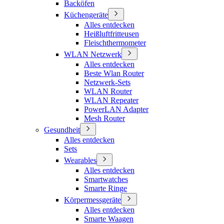
Backöfen
Küchengeräte
Alles entdecken
Heißluftfritteusen
Fleischthermometer
WLAN Netzwerk
Alles entdecken
Beste Wlan Router
Netzwerk-Sets
WLAN Router
WLAN Repeater
PowerLAN Adapter
Mesh Router
Gesundheit
Alles entdecken
Sets
Wearables
Alles entdecken
Smartwatches
Smarte Ringe
Körpermessgeräte
Alles entdecken
Smarte Waagen