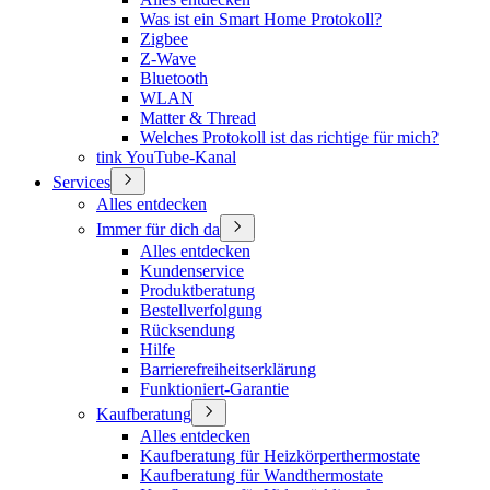
Was ist ein Smart Home Protokoll?
Zigbee
Z-Wave
Bluetooth
WLAN
Matter & Thread
Welches Protokoll ist das richtige für mich?
tink YouTube-Kanal
Services
Alles entdecken
Immer für dich da
Alles entdecken
Kundenservice
Produktberatung
Bestellverfolgung
Rücksendung
Hilfe
Barrierefreiheitserklärung
Funktioniert-Garantie
Kaufberatung
Alles entdecken
Kaufberatung für Heizkörperthermostate
Kaufberatung für Wandthermostate