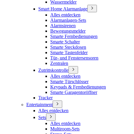
Wassermelder
Smart Home Alarmanlage
Alles entdecken
Alarmanlagen-Sets
Alarmsirenen
Bewegungsmelder
Smarte Fernbedienungen
Smarte Schalter
Smarte Steckdosen
Smarte Tastenfelder
Tür- und Fenstersensoren
Zentralen
Zutrittskontrolle
Alles entdecken
Smarte Türschlösser
Keypads & Fernbedienungen
Smarte Garagentoröffner
Tracker
Entertainment
Alles entdecken
Sets
Alles entdecken
Multiroom-Sets