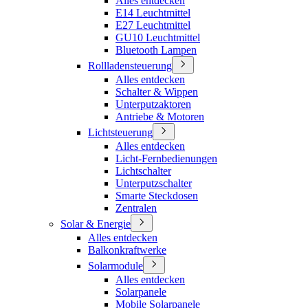
Alles entdecken
E14 Leuchtmittel
E27 Leuchtmittel
GU10 Leuchtmittel
Bluetooth Lampen
Rollladensteuerung
Alles entdecken
Schalter & Wippen
Unterputzaktoren
Antriebe & Motoren
Lichtsteuerung
Alles entdecken
Licht-Fernbedienungen
Lichtschalter
Unterputzschalter
Smarte Steckdosen
Zentralen
Solar & Energie
Alles entdecken
Balkonkraftwerke
Solarmodule
Alles entdecken
Solarpanele
Mobile Solarpanele