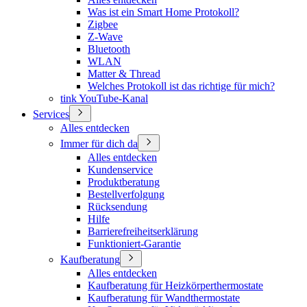
Was ist ein Smart Home Protokoll?
Zigbee
Z-Wave
Bluetooth
WLAN
Matter & Thread
Welches Protokoll ist das richtige für mich?
tink YouTube-Kanal
Services
Alles entdecken
Immer für dich da
Alles entdecken
Kundenservice
Produktberatung
Bestellverfolgung
Rücksendung
Hilfe
Barrierefreiheitserklärung
Funktioniert-Garantie
Kaufberatung
Alles entdecken
Kaufberatung für Heizkörperthermostate
Kaufberatung für Wandthermostate