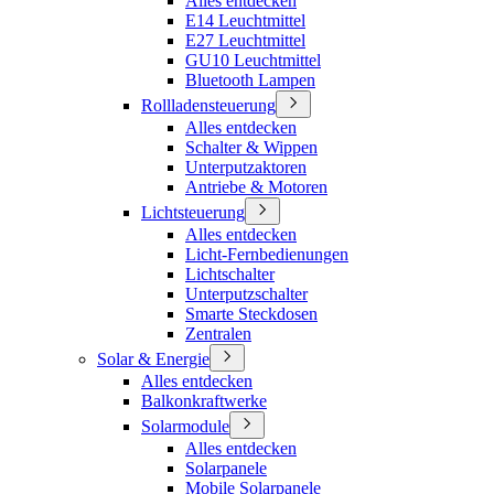
Alles entdecken
E14 Leuchtmittel
E27 Leuchtmittel
GU10 Leuchtmittel
Bluetooth Lampen
Rollladensteuerung
Alles entdecken
Schalter & Wippen
Unterputzaktoren
Antriebe & Motoren
Lichtsteuerung
Alles entdecken
Licht-Fernbedienungen
Lichtschalter
Unterputzschalter
Smarte Steckdosen
Zentralen
Solar & Energie
Alles entdecken
Balkonkraftwerke
Solarmodule
Alles entdecken
Solarpanele
Mobile Solarpanele