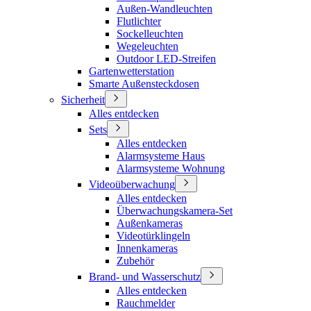
Außen-Wandleuchten
Flutlichter
Sockelleuchten
Wegeleuchten
Outdoor LED-Streifen
Gartenwetterstation
Smarte Außensteckdosen
Sicherheit
Alles entdecken
Sets
Alles entdecken
Alarmsysteme Haus
Alarmsysteme Wohnung
Videoüberwachung
Alles entdecken
Überwachungskamera-Set
Außenkameras
Videotürklingeln
Innenkameras
Zubehör
Brand- und Wasserschutz
Alles entdecken
Rauchmelder