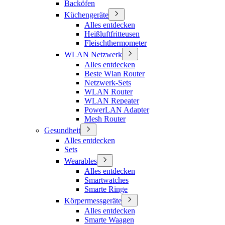
Backöfen
Küchengeräte
Alles entdecken
Heißluftfritteusen
Fleischthermometer
WLAN Netzwerk
Alles entdecken
Beste Wlan Router
Netzwerk-Sets
WLAN Router
WLAN Repeater
PowerLAN Adapter
Mesh Router
Gesundheit
Alles entdecken
Sets
Wearables
Alles entdecken
Smartwatches
Smarte Ringe
Körpermessgeräte
Alles entdecken
Smarte Waagen