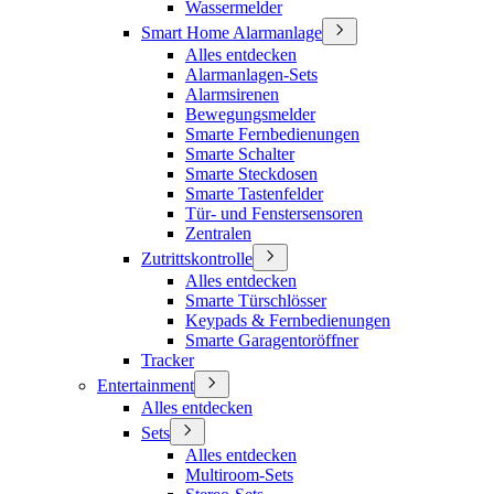
Wassermelder
Smart Home Alarmanlage
Alles entdecken
Alarmanlagen-Sets
Alarmsirenen
Bewegungsmelder
Smarte Fernbedienungen
Smarte Schalter
Smarte Steckdosen
Smarte Tastenfelder
Tür- und Fenstersensoren
Zentralen
Zutrittskontrolle
Alles entdecken
Smarte Türschlösser
Keypads & Fernbedienungen
Smarte Garagentoröffner
Tracker
Entertainment
Alles entdecken
Sets
Alles entdecken
Multiroom-Sets