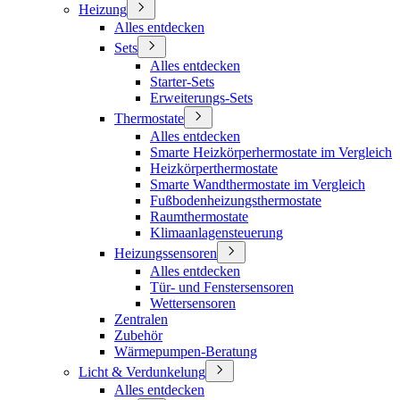
Heizung
Alles entdecken
Sets
Alles entdecken
Starter-Sets
Erweiterungs-Sets
Thermostate
Alles entdecken
Smarte Heizkörperhermostate im Vergleich
Heizkörperthermostate
Smarte Wandthermostate im Vergleich
Fußbodenheizungsthermostate
Raumthermostate
Klimaanlagensteuerung
Heizungssensoren
Alles entdecken
Tür- und Fenstersensoren
Wettersensoren
Zentralen
Zubehör
Wärmepumpen-Beratung
Licht & Verdunkelung
Alles entdecken