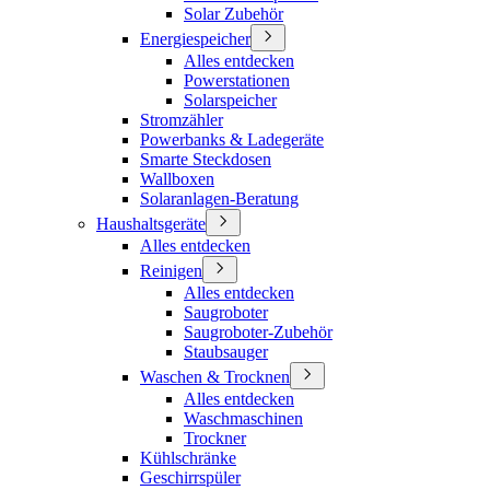
Solar Zubehör
Energiespeicher
Alles entdecken
Powerstationen
Solarspeicher
Stromzähler
Powerbanks & Ladegeräte
Smarte Steckdosen
Wallboxen
Solaranlagen-Beratung
Haushaltsgeräte
Alles entdecken
Reinigen
Alles entdecken
Saugroboter
Saugroboter-Zubehör
Staubsauger
Waschen & Trocknen
Alles entdecken
Waschmaschinen
Trockner
Kühlschränke
Geschirrspüler