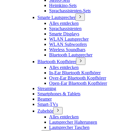
Stereo-Sets
Heimkino-Sets
Sprachassistenten-Sets
Smarte Lautsprecher
Alles entdecken
Sprachassistenten
Smarte Displays
WLAN Lautsprecher
WLAN Subwoofers
Wireless Soundbars
Bluetooth Lautsprecher
Bluetooth Kopfhörer
Alles entdecken
In-Ear Bluetooth Kopfhörer
Over-Ear Bluetooth Kopfhörer
Open-Ear Bluetooth Kopfhörer
Streaming
Smartphones & Tablets
Beamer
Smart-TVs
Zubehör
Alles entdecken
Lautsprecher Halterungen
Lautsprecher Taschen