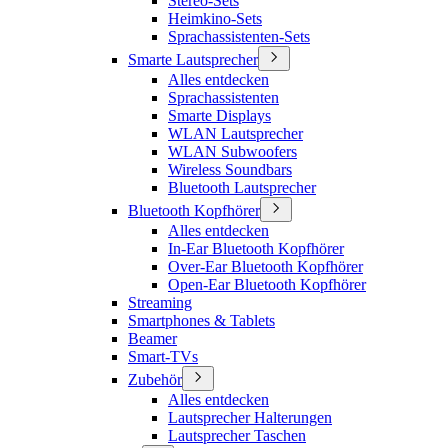
Stereo-Sets
Heimkino-Sets
Sprachassistenten-Sets
Smarte Lautsprecher
Alles entdecken
Sprachassistenten
Smarte Displays
WLAN Lautsprecher
WLAN Subwoofers
Wireless Soundbars
Bluetooth Lautsprecher
Bluetooth Kopfhörer
Alles entdecken
In-Ear Bluetooth Kopfhörer
Over-Ear Bluetooth Kopfhörer
Open-Ear Bluetooth Kopfhörer
Streaming
Smartphones & Tablets
Beamer
Smart-TVs
Zubehör
Alles entdecken
Lautsprecher Halterungen
Lautsprecher Taschen