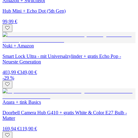
Amazon + SwitchBot
Hub Mini + Echo Dot (5th Gen)
99,99 €
Nuki + Amazon
Smart Lock Ultra - mit Universalzylinder + gratis Echo Pop -
Neueste Generation
403,99 €
349,00 €
-29 %
Aqara + tink Basics
Doorbell Camera Hub G410 + gratis White & Color E27 Bulb -
Matter
169,94 €
119,90 €