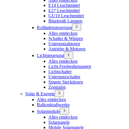
Alles entdecken
E14 Leuchtmittel
E27 Leuchtmittel
GU10 Leuchtmittel
Bluetooth Lampen
Rollladensteuerung
Alles entdecken
Schalter & Wippen
Unterputzaktoren
Antriebe & Motoren
Lichtsteuerung
Alles entdecken
Licht-Fernbedienungen
Lichtschalter
Unterputzschalter
Smarte Steckdosen
Zentralen
Solar & Energie
Alles entdecken
Balkonkraftwerke
Solarmodule
Alles entdecken
Solarpanele
Mobile Solarpanele