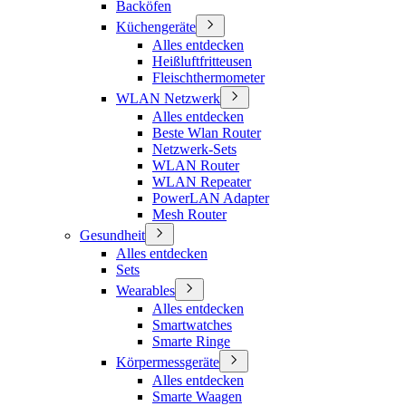
Backöfen
Küchengeräte
Alles entdecken
Heißluftfritteusen
Fleischthermometer
WLAN Netzwerk
Alles entdecken
Beste Wlan Router
Netzwerk-Sets
WLAN Router
WLAN Repeater
PowerLAN Adapter
Mesh Router
Gesundheit
Alles entdecken
Sets
Wearables
Alles entdecken
Smartwatches
Smarte Ringe
Körpermessgeräte
Alles entdecken
Smarte Waagen