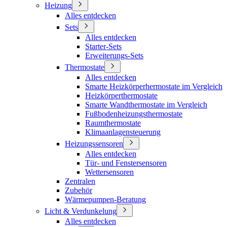
Heizung
Alles entdecken
Sets
Alles entdecken
Starter-Sets
Erweiterungs-Sets
Thermostate
Alles entdecken
Smarte Heizkörperhermostate im Vergleich
Heizkörperthermostate
Smarte Wandthermostate im Vergleich
Fußbodenheizungsthermostate
Raumthermostate
Klimaanlagensteuerung
Heizungssensoren
Alles entdecken
Tür- und Fenstersensoren
Wettersensoren
Zentralen
Zubehör
Wärmepumpen-Beratung
Licht & Verdunkelung
Alles entdecken