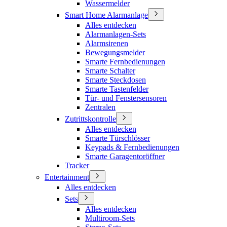
Wassermelder
Smart Home Alarmanlage
Alles entdecken
Alarmanlagen-Sets
Alarmsirenen
Bewegungsmelder
Smarte Fernbedienungen
Smarte Schalter
Smarte Steckdosen
Smarte Tastenfelder
Tür- und Fenstersensoren
Zentralen
Zutrittskontrolle
Alles entdecken
Smarte Türschlösser
Keypads & Fernbedienungen
Smarte Garagentoröffner
Tracker
Entertainment
Alles entdecken
Sets
Alles entdecken
Multiroom-Sets