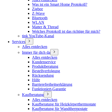
Was ist ein Smart Home Protokoll?
Zigbee
Z-Wave
Bluetooth
WLAN
Matter & Thread
Welches Protokoll ist das richtige für mich?
tink YouTube-Kanal
Services
Alles entdecken
Immer für dich da
Alles entdecken
Kundenservice
Produktberatung
Bestellverfolgung
Rücksendung
Hilfe
Barrierefreiheitserklärung
Funktioniert-Garantie
Kaufberatung
Alles entdecken
Kaufberatung für Heizkörperthermostate
Kaufberatung für Wandthermostate