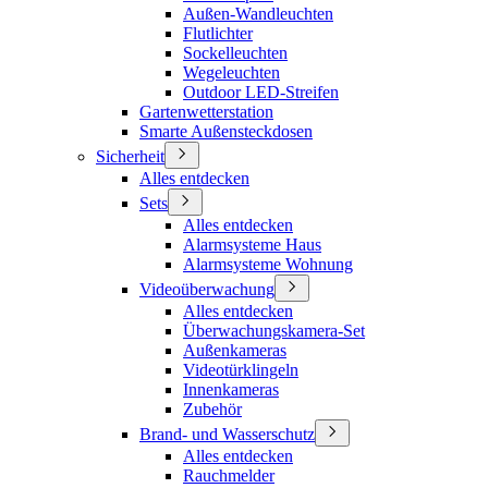
Außen-Wandleuchten
Flutlichter
Sockelleuchten
Wegeleuchten
Outdoor LED-Streifen
Gartenwetterstation
Smarte Außensteckdosen
Sicherheit
Alles entdecken
Sets
Alles entdecken
Alarmsysteme Haus
Alarmsysteme Wohnung
Videoüberwachung
Alles entdecken
Überwachungskamera-Set
Außenkameras
Videotürklingeln
Innenkameras
Zubehör
Brand- und Wasserschutz
Alles entdecken
Rauchmelder