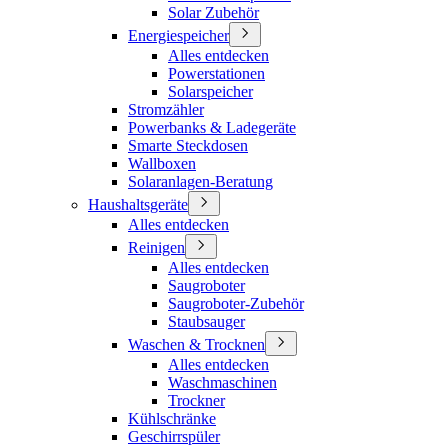
Solar Zubehör
Energiespeicher
Alles entdecken
Powerstationen
Solarspeicher
Stromzähler
Powerbanks & Ladegeräte
Smarte Steckdosen
Wallboxen
Solaranlagen-Beratung
Haushaltsgeräte
Alles entdecken
Reinigen
Alles entdecken
Saugroboter
Saugroboter-Zubehör
Staubsauger
Waschen & Trocknen
Alles entdecken
Waschmaschinen
Trockner
Kühlschränke
Geschirrspüler