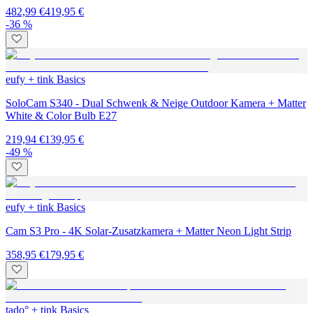
482,99 €
419,95 €
-36 %
eufy + tink Basics
SoloCam S340 - Dual Schwenk & Neige Outdoor Kamera + Matter
White & Color Bulb E27
219,94 €
139,95 €
-49 %
eufy + tink Basics
Cam S3 Pro - 4K Solar-Zusatzkamera + Matter Neon Light Strip
358,95 €
179,95 €
tado° + tink Basics