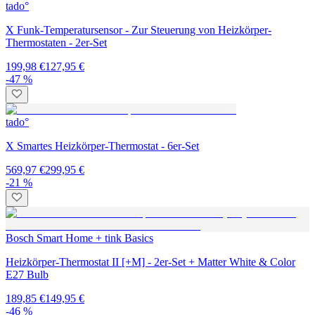
tado°
X Funk-Temperatursensor - Zur Steuerung von Heizkörper-
Thermostaten - 2er-Set
199,98 €
127,95 €
-47 %
tado°
X Smartes Heizkörper-Thermostat - 6er-Set
569,97 €
299,95 €
-21 %
Bosch Smart Home + tink Basics
Heizkörper-Thermostat II [+M] - 2er-Set + Matter White & Color
E27 Bulb
189,85 €
149,95 €
-46 %