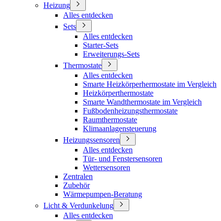
Heizung
Alles entdecken
Sets
Alles entdecken
Starter-Sets
Erweiterungs-Sets
Thermostate
Alles entdecken
Smarte Heizkörperhermostate im Vergleich
Heizkörperthermostate
Smarte Wandthermostate im Vergleich
Fußbodenheizungsthermostate
Raumthermostate
Klimaanlagensteuerung
Heizungssensoren
Alles entdecken
Tür- und Fenstersensoren
Wettersensoren
Zentralen
Zubehör
Wärmepumpen-Beratung
Licht & Verdunkelung
Alles entdecken