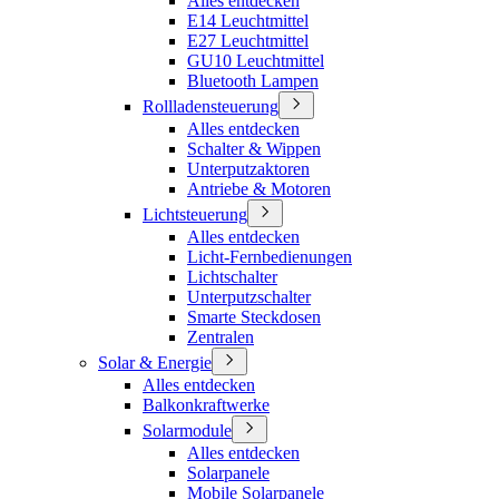
Alles entdecken
E14 Leuchtmittel
E27 Leuchtmittel
GU10 Leuchtmittel
Bluetooth Lampen
Rollladensteuerung
Alles entdecken
Schalter & Wippen
Unterputzaktoren
Antriebe & Motoren
Lichtsteuerung
Alles entdecken
Licht-Fernbedienungen
Lichtschalter
Unterputzschalter
Smarte Steckdosen
Zentralen
Solar & Energie
Alles entdecken
Balkonkraftwerke
Solarmodule
Alles entdecken
Solarpanele
Mobile Solarpanele