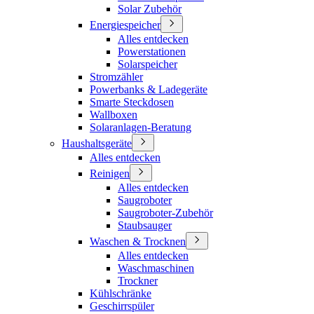
Solar Zubehör
Energiespeicher
Alles entdecken
Powerstationen
Solarspeicher
Stromzähler
Powerbanks & Ladegeräte
Smarte Steckdosen
Wallboxen
Solaranlagen-Beratung
Haushaltsgeräte
Alles entdecken
Reinigen
Alles entdecken
Saugroboter
Saugroboter-Zubehör
Staubsauger
Waschen & Trocknen
Alles entdecken
Waschmaschinen
Trockner
Kühlschränke
Geschirrspüler