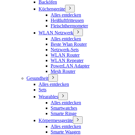
Backöfen
Küchengeräte
Alles entdecken
Heißluftfritteusen
Fleischthermometer
WLAN Netzwerk
Alles entdecken
Beste Wlan Router
Netzwerk-Sets
WLAN Router
WLAN Repeater
PowerLAN Adapter
Mesh Router
Gesundheit
Alles entdecken
Sets
Wearables
Alles entdecken
Smartwatches
Smarte Ringe
Körpermessgeräte
Alles entdecken
Smarte Waagen