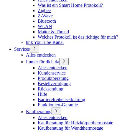
Was ist ein Smart Home Protokoll?
Zigbee
Z-Wave
Bluetooth
WLAN
Matter & Thread
Welches Protokoll ist das richtige für mich?
tink YouTube-Kanal
Services
Alles entdecken
Immer für dich da
Alles entdecken
Kundenservice
Produktberatung
Bestellverfolgung
Rücksendung
Hilfe
Barrierefreiheitserklärung
Funktioniert-Garantie
Kaufberatung
Alles entdecken
Kaufberatung für Heizkörperthermostate
Kaufberatung für Wandthermostate