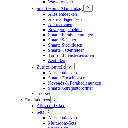
Wassermelder
Smart Home Alarmanlage
Alles entdecken
Alarmanlagen-Sets
Alarmsirenen
Bewegungsmelder
Smarte Fernbedienungen
Smarte Schalter
Smarte Steckdosen
Smarte Tastenfelder
Tür- und Fenstersensoren
Zentralen
Zutrittskontrolle
Alles entdecken
Smarte Türschlösser
Keypads & Fernbedienungen
Smarte Garagentoröffner
Tracker
Entertainment
Alles entdecken
Sets
Alles entdecken
Multiroom-Sets