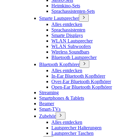
Stereo-Sets
Heimkino-Sets
Sprachassistenten-Sets
Smarte Lautsprecher
Alles entdecken
Sprachassistenten
Smarte Displays
WLAN Lautsprecher
WLAN Subwoofers
Wireless Soundbars
Bluetooth Lautsprecher
Bluetooth Kopfhörer
Alles entdecken
In-Ear Bluetooth Kopfhörer
Over-Ear Bluetooth Kopfhörer
Open-Ear Bluetooth Kopfhörer
Streaming
Smartphones & Tablets
Beamer
Smart-TVs
Zubehör
Alles entdecken
Lautsprecher Halterungen
Lautsprecher Taschen