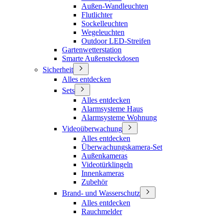
Außen-Wandleuchten
Flutlichter
Sockelleuchten
Wegeleuchten
Outdoor LED-Streifen
Gartenwetterstation
Smarte Außensteckdosen
Sicherheit
Alles entdecken
Sets
Alles entdecken
Alarmsysteme Haus
Alarmsysteme Wohnung
Videoüberwachung
Alles entdecken
Überwachungskamera-Set
Außenkameras
Videotürklingeln
Innenkameras
Zubehör
Brand- und Wasserschutz
Alles entdecken
Rauchmelder