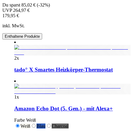
Du sparst
85,02 €
(
-32%
)
UVP
264,97 €
179,95 €
inkl. MwSt.
Enthaltene Produkte
2
x
tado° X Smartes Heizkörper-Thermostat
1
x
Amazon Echo Dot (5. Gen.) - mit Alexa+
Farbe
Weiß
Weiß
Blau
Charcoal