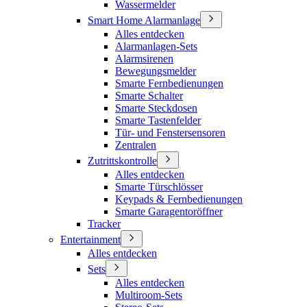
Wassermelder
Smart Home Alarmanlage
Alles entdecken
Alarmanlagen-Sets
Alarmsirenen
Bewegungsmelder
Smarte Fernbedienungen
Smarte Schalter
Smarte Steckdosen
Smarte Tastenfelder
Tür- und Fenstersensoren
Zentralen
Zutrittskontrolle
Alles entdecken
Smarte Türschlösser
Keypads & Fernbedienungen
Smarte Garagentoröffner
Tracker
Entertainment
Alles entdecken
Sets
Alles entdecken
Multiroom-Sets