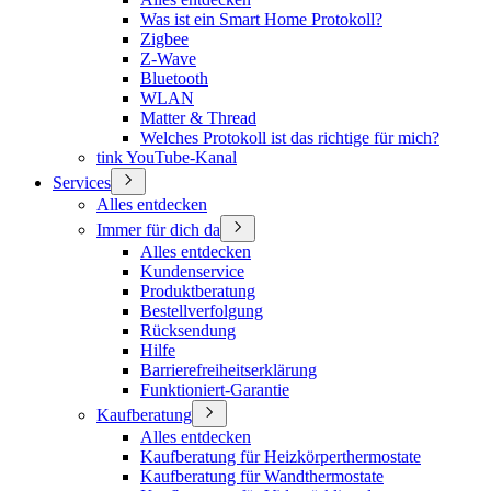
Was ist ein Smart Home Protokoll?
Zigbee
Z-Wave
Bluetooth
WLAN
Matter & Thread
Welches Protokoll ist das richtige für mich?
tink YouTube-Kanal
Services
Alles entdecken
Immer für dich da
Alles entdecken
Kundenservice
Produktberatung
Bestellverfolgung
Rücksendung
Hilfe
Barrierefreiheitserklärung
Funktioniert-Garantie
Kaufberatung
Alles entdecken
Kaufberatung für Heizkörperthermostate
Kaufberatung für Wandthermostate