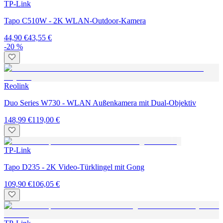
TP-Link
Tapo C510W - 2K WLAN-Outdoor-Kamera
44,90 €
43,55 €
-20 %
Reolink
Duo Series W730 - WLAN Außenkamera mit Dual-Objektiv
148,99 €
119,00 €
TP-Link
Tapo D235 - 2K Video-Türklingel mit Gong
109,90 €
106,05 €