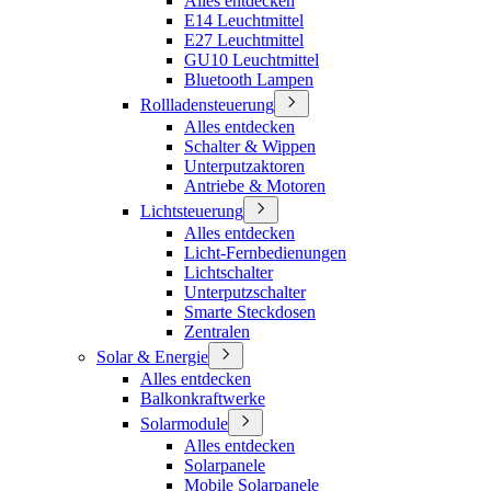
Alles entdecken
E14 Leuchtmittel
E27 Leuchtmittel
GU10 Leuchtmittel
Bluetooth Lampen
Rollladensteuerung
Alles entdecken
Schalter & Wippen
Unterputzaktoren
Antriebe & Motoren
Lichtsteuerung
Alles entdecken
Licht-Fernbedienungen
Lichtschalter
Unterputzschalter
Smarte Steckdosen
Zentralen
Solar & Energie
Alles entdecken
Balkonkraftwerke
Solarmodule
Alles entdecken
Solarpanele
Mobile Solarpanele