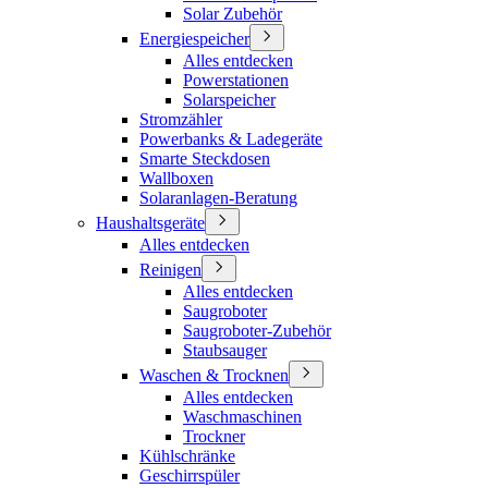
Solar Zubehör
Energiespeicher
Alles entdecken
Powerstationen
Solarspeicher
Stromzähler
Powerbanks & Ladegeräte
Smarte Steckdosen
Wallboxen
Solaranlagen-Beratung
Haushaltsgeräte
Alles entdecken
Reinigen
Alles entdecken
Saugroboter
Saugroboter-Zubehör
Staubsauger
Waschen & Trocknen
Alles entdecken
Waschmaschinen
Trockner
Kühlschränke
Geschirrspüler