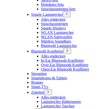
Stereo-Sets
Heimkino-Sets
Sprachassistenten-Sets
Smarte Lautsprecher
Alles entdecken
Sprachassistenten
Smarte Displays
WLAN Lautsprecher
WLAN Subwoofers
Wireless Soundbars
Bluetooth Lautsprecher
Bluetooth Kopfhörer
Alles entdecken
In-Ear Bluetooth Kopfhörer
Over-Ear Bluetooth Kopfhörer
Open-Ear Bluetooth Kopfhörer
Streaming
Smartphones & Tablets
Beamer
Smart-TVs
Zubehör
Alles entdecken
Lautsprecher Halterungen
Lautsprecher Taschen