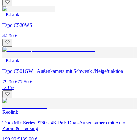
TP-Link
Tapo C520WS
44,90 €
TP-Link
Tapo C501GW - Außenkamera mit Schwenk-/Neigefunktion
79,90 €
77,50 €
-30 %
Reolink
TrackMix Series P760 - 4K PoE Dual-Außenkamera mit Auto
Zoom & Tracking
199,99 €
139,00 €