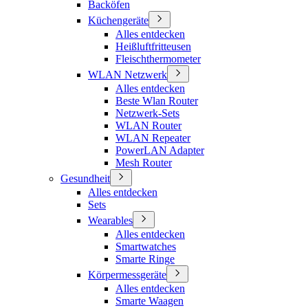
Backöfen
Küchengeräte
Alles entdecken
Heißluftfritteusen
Fleischthermometer
WLAN Netzwerk
Alles entdecken
Beste Wlan Router
Netzwerk-Sets
WLAN Router
WLAN Repeater
PowerLAN Adapter
Mesh Router
Gesundheit
Alles entdecken
Sets
Wearables
Alles entdecken
Smartwatches
Smarte Ringe
Körpermessgeräte
Alles entdecken
Smarte Waagen