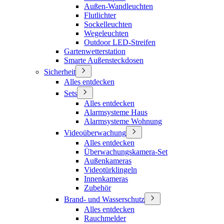
Außen-Wandleuchten
Flutlichter
Sockelleuchten
Wegeleuchten
Outdoor LED-Streifen
Gartenwetterstation
Smarte Außensteckdosen
Sicherheit
Alles entdecken
Sets
Alles entdecken
Alarmsysteme Haus
Alarmsysteme Wohnung
Videoüberwachung
Alles entdecken
Überwachungskamera-Set
Außenkameras
Videotürklingeln
Innenkameras
Zubehör
Brand- und Wasserschutz
Alles entdecken
Rauchmelder