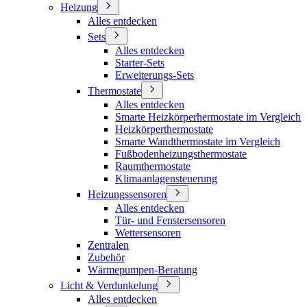
Heizung
Alles entdecken
Sets
Alles entdecken
Starter-Sets
Erweiterungs-Sets
Thermostate
Alles entdecken
Smarte Heizkörperhermostate im Vergleich
Heizkörperthermostate
Smarte Wandthermostate im Vergleich
Fußbodenheizungsthermostate
Raumthermostate
Klimaanlagensteuerung
Heizungssensoren
Alles entdecken
Tür- und Fenstersensoren
Wettersensoren
Zentralen
Zubehör
Wärmepumpen-Beratung
Licht & Verdunkelung
Alles entdecken