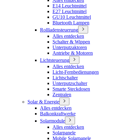
Alles entdecken
E14 Leuchtmittel
E27 Leuchtmittel
GU10 Leuchtmittel
Bluetooth Lampen
Rollladensteuerung
Alles entdecken
Schalter & Wippen
Unterputzaktoren
Antriebe & Motoren
Lichtsteuerung
Alles entdecken
Licht-Fernbedienungen
Lichtschalter
Unterputzschalter
Smarte Steckdosen
Zentralen
Solar & Energie
Alles entdecken
Balkonkraftwerke
Solarmodule
Alles entdecken
Solarpanele
Mobile Solarpanele