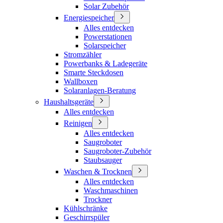
Solar Zubehör
Energiespeicher
Alles entdecken
Powerstationen
Solarspeicher
Stromzähler
Powerbanks & Ladegeräte
Smarte Steckdosen
Wallboxen
Solaranlagen-Beratung
Haushaltsgeräte
Alles entdecken
Reinigen
Alles entdecken
Saugroboter
Saugroboter-Zubehör
Staubsauger
Waschen & Trocknen
Alles entdecken
Waschmaschinen
Trockner
Kühlschränke
Geschirrspüler