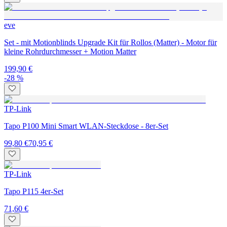
eve
Set - mit Motionblinds Upgrade Kit für Rollos (Matter) - Motor für
kleine Rohrdurchmesser + Motion Matter
199,90 €
-28 %
TP-Link
Tapo P100 Mini Smart WLAN-Steckdose - 8er-Set
99,80 €
70,95 €
TP-Link
Tapo P115 4er-Set
71,60 €