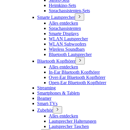
Stereo-Sets
Heimkino-Sets
Sprachassistenten-Sets
Smarte Lautsprecher
Alles entdecken
Sprachassistenten
Smarte Displays
WLAN Lautsprecher
WLAN Subwoofers
Wireless Soundbars
Bluetooth Lautsprecher
Bluetooth Kopfhörer
Alles entdecken
In-Ear Bluetooth Kopfhörer
Over-Ear Bluetooth Kopfhörer
Open-Ear Bluetooth Kopfhörer
Streaming
Smartphones & Tablets
Beamer
Smart-TVs
Zubehör
Alles entdecken
Lautsprecher Halterungen
Lautsprecher Taschen