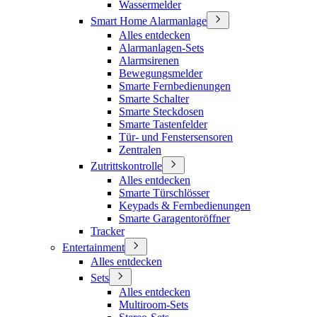
Wassermelder
Smart Home Alarmanlage
Alles entdecken
Alarmanlagen-Sets
Alarmsirenen
Bewegungsmelder
Smarte Fernbedienungen
Smarte Schalter
Smarte Steckdosen
Smarte Tastenfelder
Tür- und Fenstersensoren
Zentralen
Zutrittskontrolle
Alles entdecken
Smarte Türschlösser
Keypads & Fernbedienungen
Smarte Garagentoröffner
Tracker
Entertainment
Alles entdecken
Sets
Alles entdecken
Multiroom-Sets