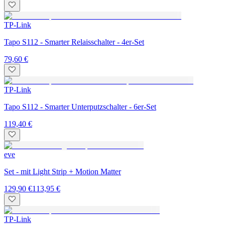
TP-Link
Tapo S112 - Smarter Relaisschalter - 4er-Set
79,60 €
TP-Link
Tapo S112 - Smarter Unterputzschalter - 6er-Set
119,40 €
eve
Set - mit Light Strip + Motion Matter
129,90 €
113,95 €
TP-Link