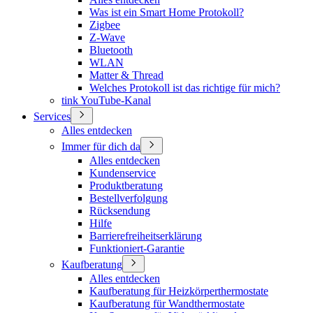
Was ist ein Smart Home Protokoll?
Zigbee
Z-Wave
Bluetooth
WLAN
Matter & Thread
Welches Protokoll ist das richtige für mich?
tink YouTube-Kanal
Services
Alles entdecken
Immer für dich da
Alles entdecken
Kundenservice
Produktberatung
Bestellverfolgung
Rücksendung
Hilfe
Barrierefreiheitserklärung
Funktioniert-Garantie
Kaufberatung
Alles entdecken
Kaufberatung für Heizkörperthermostate
Kaufberatung für Wandthermostate