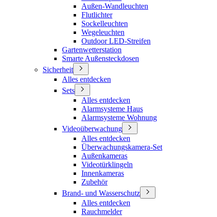
Außen-Wandleuchten
Flutlichter
Sockelleuchten
Wegeleuchten
Outdoor LED-Streifen
Gartenwetterstation
Smarte Außensteckdosen
Sicherheit
Alles entdecken
Sets
Alles entdecken
Alarmsysteme Haus
Alarmsysteme Wohnung
Videoüberwachung
Alles entdecken
Überwachungskamera-Set
Außenkameras
Videotürklingeln
Innenkameras
Zubehör
Brand- und Wasserschutz
Alles entdecken
Rauchmelder