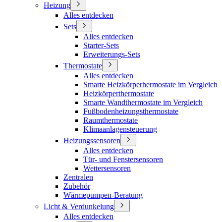
Heizung
Alles entdecken
Sets
Alles entdecken
Starter-Sets
Erweiterungs-Sets
Thermostate
Alles entdecken
Smarte Heizkörperhermostate im Vergleich
Heizkörperthermostate
Smarte Wandthermostate im Vergleich
Fußbodenheizungsthermostate
Raumthermostate
Klimaanlagensteuerung
Heizungssensoren
Alles entdecken
Tür- und Fenstersensoren
Wettersensoren
Zentralen
Zubehör
Wärmepumpen-Beratung
Licht & Verdunkelung
Alles entdecken