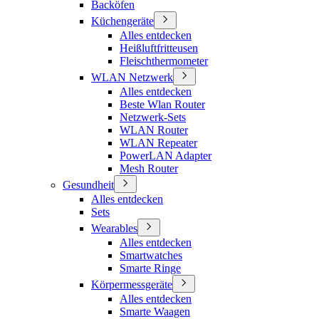
Backöfen
Küchengeräte
Alles entdecken
Heißluftfritteusen
Fleischthermometer
WLAN Netzwerk
Alles entdecken
Beste Wlan Router
Netzwerk-Sets
WLAN Router
WLAN Repeater
PowerLAN Adapter
Mesh Router
Gesundheit
Alles entdecken
Sets
Wearables
Alles entdecken
Smartwatches
Smarte Ringe
Körpermessgeräte
Alles entdecken
Smarte Waagen