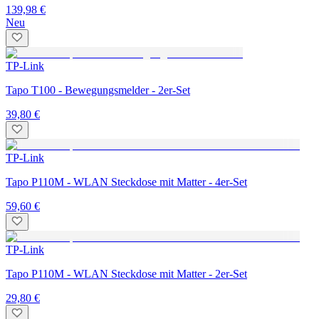
139,98 €
Neu
TP-Link
Tapo T100 - Bewegungsmelder - 2er-Set
39,80 €
TP-Link
Tapo P110M - WLAN Steckdose mit Matter - 4er-Set
59,60 €
TP-Link
Tapo P110M - WLAN Steckdose mit Matter - 2er-Set
29,80 €