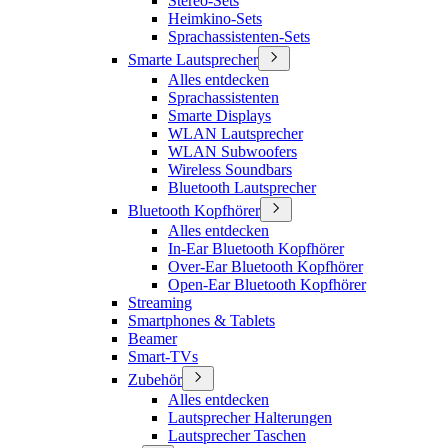
Stereo-Sets
Heimkino-Sets
Sprachassistenten-Sets
Smarte Lautsprecher
Alles entdecken
Sprachassistenten
Smarte Displays
WLAN Lautsprecher
WLAN Subwoofers
Wireless Soundbars
Bluetooth Lautsprecher
Bluetooth Kopfhörer
Alles entdecken
In-Ear Bluetooth Kopfhörer
Over-Ear Bluetooth Kopfhörer
Open-Ear Bluetooth Kopfhörer
Streaming
Smartphones & Tablets
Beamer
Smart-TVs
Zubehör
Alles entdecken
Lautsprecher Halterungen
Lautsprecher Taschen