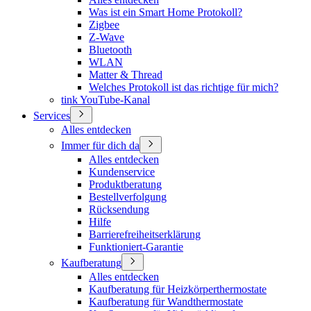
Was ist ein Smart Home Protokoll?
Zigbee
Z-Wave
Bluetooth
WLAN
Matter & Thread
Welches Protokoll ist das richtige für mich?
tink YouTube-Kanal
Services
Alles entdecken
Immer für dich da
Alles entdecken
Kundenservice
Produktberatung
Bestellverfolgung
Rücksendung
Hilfe
Barrierefreiheitserklärung
Funktioniert-Garantie
Kaufberatung
Alles entdecken
Kaufberatung für Heizkörperthermostate
Kaufberatung für Wandthermostate