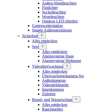
Außen-Wandleuchten
Flutlichter
Sockelleuchten
Wegeleuchten
Outdoor LED-Streifen
Gartenwetterstation
Smarte Außensteckdosen
Sicherheit
Alles entdecken
Sets
Alles entdecken
Alarmsysteme Haus
Alarmsysteme Wohnung
Videoüberwachung
Alles entdecken
Überwachungskamera-Set
Außenkameras
Videotürklingeln
Innenkameras
Zubehör
Brand- und Wasserschutz
Alles entdecken
Rauchmelder