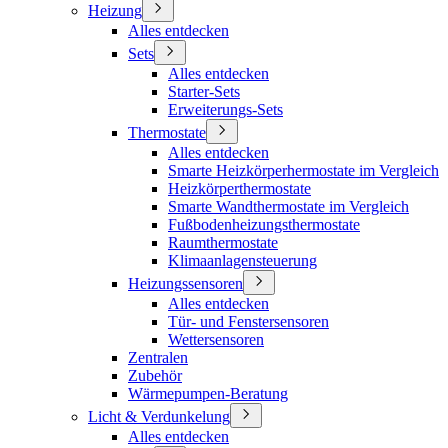
Heizung
Alles entdecken
Sets
Alles entdecken
Starter-Sets
Erweiterungs-Sets
Thermostate
Alles entdecken
Smarte Heizkörperhermostate im Vergleich
Heizkörperthermostate
Smarte Wandthermostate im Vergleich
Fußbodenheizungsthermostate
Raumthermostate
Klimaanlagensteuerung
Heizungssensoren
Alles entdecken
Tür- und Fenstersensoren
Wettersensoren
Zentralen
Zubehör
Wärmepumpen-Beratung
Licht & Verdunkelung
Alles entdecken