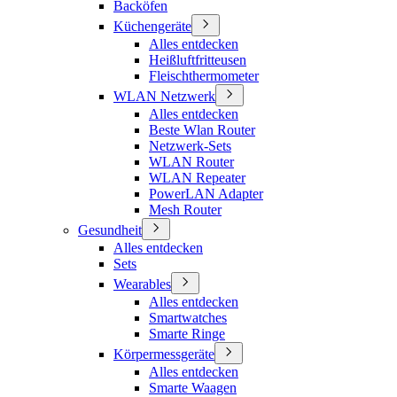
Backöfen
Küchengeräte
Alles entdecken
Heißluftfritteusen
Fleischthermometer
WLAN Netzwerk
Alles entdecken
Beste Wlan Router
Netzwerk-Sets
WLAN Router
WLAN Repeater
PowerLAN Adapter
Mesh Router
Gesundheit
Alles entdecken
Sets
Wearables
Alles entdecken
Smartwatches
Smarte Ringe
Körpermessgeräte
Alles entdecken
Smarte Waagen