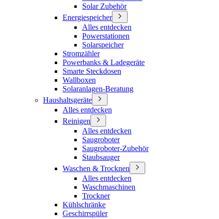
Solar Zubehör
Energiespeicher
Alles entdecken
Powerstationen
Solarspeicher
Stromzähler
Powerbanks & Ladegeräte
Smarte Steckdosen
Wallboxen
Solaranlagen-Beratung
Haushaltsgeräte
Alles entdecken
Reinigen
Alles entdecken
Saugroboter
Saugroboter-Zubehör
Staubsauger
Waschen & Trocknen
Alles entdecken
Waschmaschinen
Trockner
Kühlschränke
Geschirrspüler