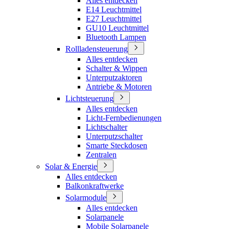
Alles entdecken
E14 Leuchtmittel
E27 Leuchtmittel
GU10 Leuchtmittel
Bluetooth Lampen
Rollladensteuerung
Alles entdecken
Schalter & Wippen
Unterputzaktoren
Antriebe & Motoren
Lichtsteuerung
Alles entdecken
Licht-Fernbedienungen
Lichtschalter
Unterputzschalter
Smarte Steckdosen
Zentralen
Solar & Energie
Alles entdecken
Balkonkraftwerke
Solarmodule
Alles entdecken
Solarpanele
Mobile Solarpanele