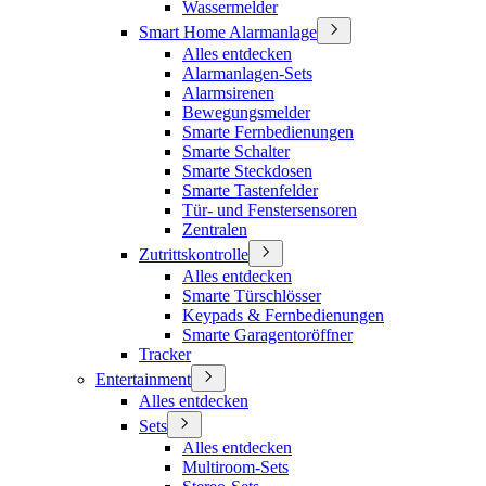
Wassermelder
Smart Home Alarmanlage
Alles entdecken
Alarmanlagen-Sets
Alarmsirenen
Bewegungsmelder
Smarte Fernbedienungen
Smarte Schalter
Smarte Steckdosen
Smarte Tastenfelder
Tür- und Fenstersensoren
Zentralen
Zutrittskontrolle
Alles entdecken
Smarte Türschlösser
Keypads & Fernbedienungen
Smarte Garagentoröffner
Tracker
Entertainment
Alles entdecken
Sets
Alles entdecken
Multiroom-Sets