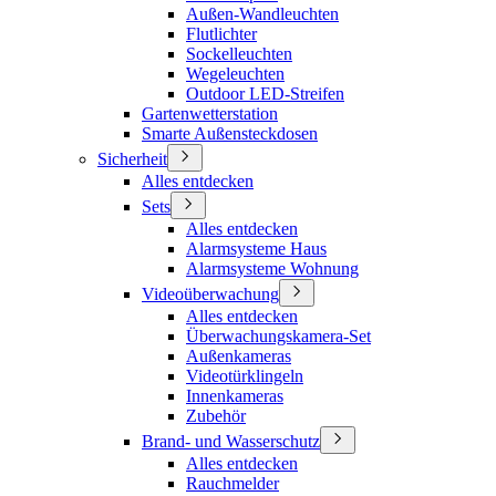
Außen-Wandleuchten
Flutlichter
Sockelleuchten
Wegeleuchten
Outdoor LED-Streifen
Gartenwetterstation
Smarte Außensteckdosen
Sicherheit
Alles entdecken
Sets
Alles entdecken
Alarmsysteme Haus
Alarmsysteme Wohnung
Videoüberwachung
Alles entdecken
Überwachungskamera-Set
Außenkameras
Videotürklingeln
Innenkameras
Zubehör
Brand- und Wasserschutz
Alles entdecken
Rauchmelder