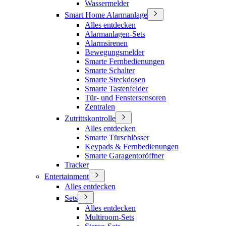
Wassermelder
Smart Home Alarmanlage
Alles entdecken
Alarmanlagen-Sets
Alarmsirenen
Bewegungsmelder
Smarte Fernbedienungen
Smarte Schalter
Smarte Steckdosen
Smarte Tastenfelder
Tür- und Fenstersensoren
Zentralen
Zutrittskontrolle
Alles entdecken
Smarte Türschlösser
Keypads & Fernbedienungen
Smarte Garagentoröffner
Tracker
Entertainment
Alles entdecken
Sets
Alles entdecken
Multiroom-Sets