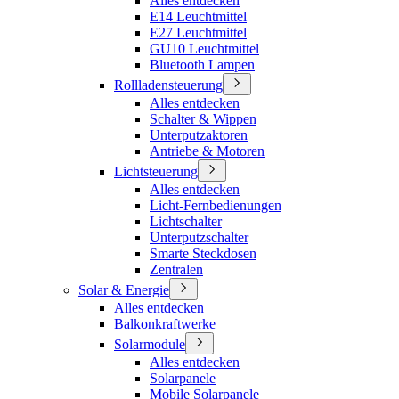
Alles entdecken
E14 Leuchtmittel
E27 Leuchtmittel
GU10 Leuchtmittel
Bluetooth Lampen
Rollladensteuerung
Alles entdecken
Schalter & Wippen
Unterputzaktoren
Antriebe & Motoren
Lichtsteuerung
Alles entdecken
Licht-Fernbedienungen
Lichtschalter
Unterputzschalter
Smarte Steckdosen
Zentralen
Solar & Energie
Alles entdecken
Balkonkraftwerke
Solarmodule
Alles entdecken
Solarpanele
Mobile Solarpanele