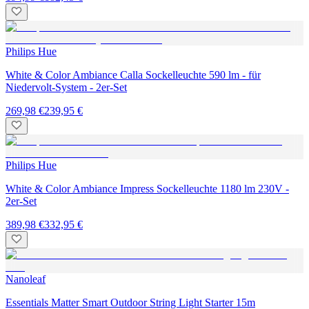
Philips Hue
White & Color Ambiance Calla Sockelleuchte 590 lm - für
Niedervolt-System - 2er-Set
269,98 €
239,95 €
Philips Hue
White & Color Ambiance Impress Sockelleuchte 1180 lm 230V -
2er-Set
389,98 €
332,95 €
Nanoleaf
Essentials Matter Smart Outdoor String Light Starter 15m