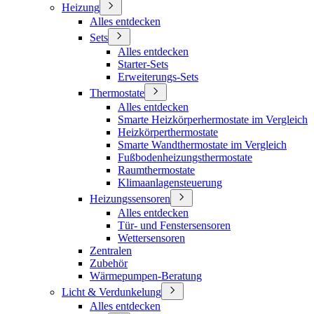
Heizung
Alles entdecken
Sets
Alles entdecken
Starter-Sets
Erweiterungs-Sets
Thermostate
Alles entdecken
Smarte Heizkörperhermostate im Vergleich
Heizkörperthermostate
Smarte Wandthermostate im Vergleich
Fußbodenheizungsthermostate
Raumthermostate
Klimaanlagensteuerung
Heizungssensoren
Alles entdecken
Tür- und Fenstersensoren
Wettersensoren
Zentralen
Zubehör
Wärmepumpen-Beratung
Licht & Verdunkelung
Alles entdecken