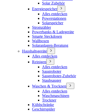
Solar Zubehör
Energiespeicher
Alles entdecken
Powerstationen
Solarspeicher
Stromzähler
Powerbanks & Ladegeräte
Smarte Steckdosen
Wallboxen
Solaranlagen-Beratung
Haushaltsgeräte
Alles entdecken
Reinigen
Alles entdecken
Saugroboter
Saugroboter-Zubehör
Staubsauger
Waschen & Trocknen
Alles entdecken
Waschmaschinen
Trockner
Kühlschränke
Geschirrspüler