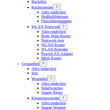
Backöfen
Küchengeräte
Alles entdecken
Heißluftfritteusen
Fleischthermometer
WLAN Netzwerk
Alles entdecken
Beste Wlan Router
Netzwerk-Sets
WLAN Router
WLAN Repeater
PowerLAN Adapter
Mesh Router
Gesundheit
Alles entdecken
Sets
Wearables
Alles entdecken
Smartwatches
Smarte Ringe
Körpermessgeräte
Alles entdecken
Smarte Waagen