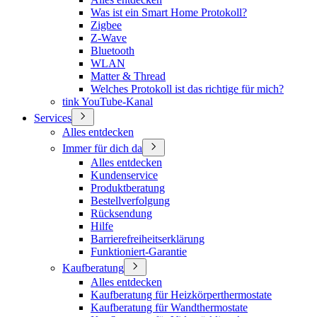
Was ist ein Smart Home Protokoll?
Zigbee
Z-Wave
Bluetooth
WLAN
Matter & Thread
Welches Protokoll ist das richtige für mich?
tink YouTube-Kanal
Services
Alles entdecken
Immer für dich da
Alles entdecken
Kundenservice
Produktberatung
Bestellverfolgung
Rücksendung
Hilfe
Barrierefreiheitserklärung
Funktioniert-Garantie
Kaufberatung
Alles entdecken
Kaufberatung für Heizkörperthermostate
Kaufberatung für Wandthermostate