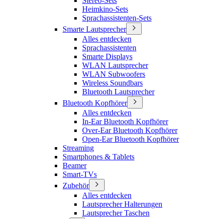
Stereo-Sets
Heimkino-Sets
Sprachassistenten-Sets
Smarte Lautsprecher
Alles entdecken
Sprachassistenten
Smarte Displays
WLAN Lautsprecher
WLAN Subwoofers
Wireless Soundbars
Bluetooth Lautsprecher
Bluetooth Kopfhörer
Alles entdecken
In-Ear Bluetooth Kopfhörer
Over-Ear Bluetooth Kopfhörer
Open-Ear Bluetooth Kopfhörer
Streaming
Smartphones & Tablets
Beamer
Smart-TVs
Zubehör
Alles entdecken
Lautsprecher Halterungen
Lautsprecher Taschen