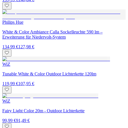
Philips Hue
White & Color Ambiance Calla Sockelleuchte 590 lm –
Erweiterung für Niedervolt-System
134,99 €
127,98 €
WiZ
Tunable White & Color Outdoor Lichterkette 120lm
119,99 €
107,95 €
WiZ
Fairy Light Color 20m - Outdoor Lichterkette
99,99 €
91,49 €