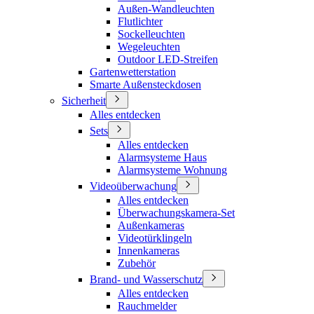
Außen-Wandleuchten
Flutlichter
Sockelleuchten
Wegeleuchten
Outdoor LED-Streifen
Gartenwetterstation
Smarte Außensteckdosen
Sicherheit
Alles entdecken
Sets
Alles entdecken
Alarmsysteme Haus
Alarmsysteme Wohnung
Videoüberwachung
Alles entdecken
Überwachungskamera-Set
Außenkameras
Videotürklingeln
Innenkameras
Zubehör
Brand- und Wasserschutz
Alles entdecken
Rauchmelder