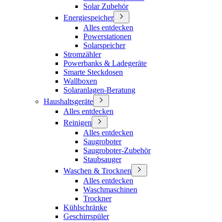
Solar Zubehör
Energiespeicher
Alles entdecken
Powerstationen
Solarspeicher
Stromzähler
Powerbanks & Ladegeräte
Smarte Steckdosen
Wallboxen
Solaranlagen-Beratung
Haushaltsgeräte
Alles entdecken
Reinigen
Alles entdecken
Saugroboter
Saugroboter-Zubehör
Staubsauger
Waschen & Trocknen
Alles entdecken
Waschmaschinen
Trockner
Kühlschränke
Geschirrspüler