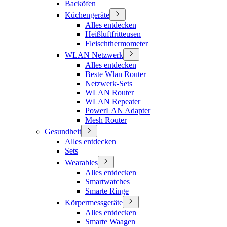
Backöfen
Küchengeräte
Alles entdecken
Heißluftfritteusen
Fleischthermometer
WLAN Netzwerk
Alles entdecken
Beste Wlan Router
Netzwerk-Sets
WLAN Router
WLAN Repeater
PowerLAN Adapter
Mesh Router
Gesundheit
Alles entdecken
Sets
Wearables
Alles entdecken
Smartwatches
Smarte Ringe
Körpermessgeräte
Alles entdecken
Smarte Waagen