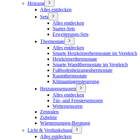
Heizung
Alles entdecken
Sets
Alles entdecken
Starter-Sets
Erweiterungs-Sets
Thermostate
Alles entdecken
Smarte Heizkörperhermostate im Vergleich
Heizkörperthermostate
Smarte Wandthermostate im Vergleich
Fußbodenheizungsthermostate
Raumthermostate
Klimaanlagensteuerung
Heizungssensoren
Alles entdecken
Tür- und Fenstersensoren
Wettersensoren
Zentralen
Zubehör
Wärmepumpen-Beratung
Licht & Verdunkelung
Alles entdecken