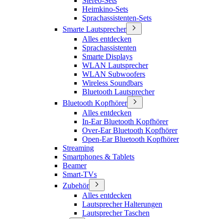
Stereo-Sets
Heimkino-Sets
Sprachassistenten-Sets
Smarte Lautsprecher
Alles entdecken
Sprachassistenten
Smarte Displays
WLAN Lautsprecher
WLAN Subwoofers
Wireless Soundbars
Bluetooth Lautsprecher
Bluetooth Kopfhörer
Alles entdecken
In-Ear Bluetooth Kopfhörer
Over-Ear Bluetooth Kopfhörer
Open-Ear Bluetooth Kopfhörer
Streaming
Smartphones & Tablets
Beamer
Smart-TVs
Zubehör
Alles entdecken
Lautsprecher Halterungen
Lautsprecher Taschen