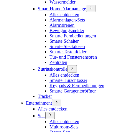
Wassermelder
Smart Home Alarmanlage
Alles entdecken
Alarmanlagen-Sets
Alarmsirenen
Bewegungsmelder
Smarte Fernbedienungen
Smarte Schalter
Smarte Steckdosen
Smarte Tastenfelder
Tür- und Fenstersensoren
Zentralen
Zutrittskontrolle
Alles entdecken
Smarte Türschlösser
Keypads & Fernbedienungen
Smarte Garagentoröffner
Tracker
Entertainment
Alles entdecken
Sets
Alles entdecken
Multiroom-Sets