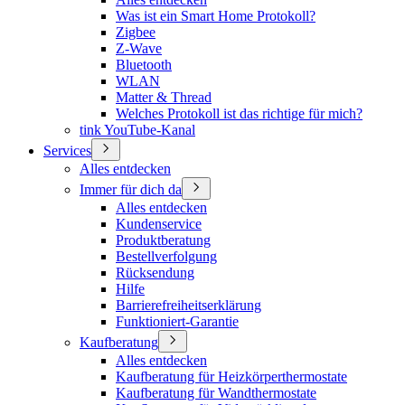
Was ist ein Smart Home Protokoll?
Zigbee
Z-Wave
Bluetooth
WLAN
Matter & Thread
Welches Protokoll ist das richtige für mich?
tink YouTube-Kanal
Services
Alles entdecken
Immer für dich da
Alles entdecken
Kundenservice
Produktberatung
Bestellverfolgung
Rücksendung
Hilfe
Barrierefreiheitserklärung
Funktioniert-Garantie
Kaufberatung
Alles entdecken
Kaufberatung für Heizkörperthermostate
Kaufberatung für Wandthermostate