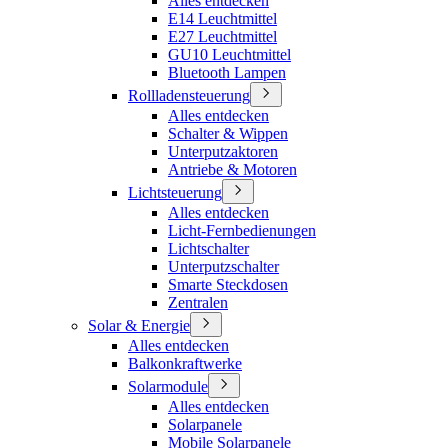
Alles entdecken
E14 Leuchtmittel
E27 Leuchtmittel
GU10 Leuchtmittel
Bluetooth Lampen
Rollladensteuerung
Alles entdecken
Schalter & Wippen
Unterputzaktoren
Antriebe & Motoren
Lichtsteuerung
Alles entdecken
Licht-Fernbedienungen
Lichtschalter
Unterputzschalter
Smarte Steckdosen
Zentralen
Solar & Energie
Alles entdecken
Balkonkraftwerke
Solarmodule
Alles entdecken
Solarpanele
Mobile Solarpanele