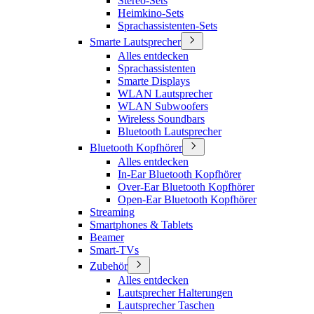
Stereo-Sets
Heimkino-Sets
Sprachassistenten-Sets
Smarte Lautsprecher
Alles entdecken
Sprachassistenten
Smarte Displays
WLAN Lautsprecher
WLAN Subwoofers
Wireless Soundbars
Bluetooth Lautsprecher
Bluetooth Kopfhörer
Alles entdecken
In-Ear Bluetooth Kopfhörer
Over-Ear Bluetooth Kopfhörer
Open-Ear Bluetooth Kopfhörer
Streaming
Smartphones & Tablets
Beamer
Smart-TVs
Zubehör
Alles entdecken
Lautsprecher Halterungen
Lautsprecher Taschen