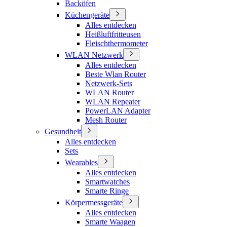
Backöfen
Küchengeräte
Alles entdecken
Heißluftfritteusen
Fleischthermometer
WLAN Netzwerk
Alles entdecken
Beste Wlan Router
Netzwerk-Sets
WLAN Router
WLAN Repeater
PowerLAN Adapter
Mesh Router
Gesundheit
Alles entdecken
Sets
Wearables
Alles entdecken
Smartwatches
Smarte Ringe
Körpermessgeräte
Alles entdecken
Smarte Waagen