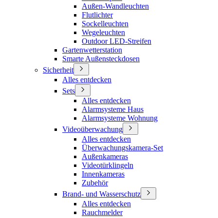
Außen-Wandleuchten
Flutlichter
Sockelleuchten
Wegeleuchten
Outdoor LED-Streifen
Gartenwetterstation
Smarte Außensteckdosen
Sicherheit
Alles entdecken
Sets
Alles entdecken
Alarmsysteme Haus
Alarmsysteme Wohnung
Videoüberwachung
Alles entdecken
Überwachungskamera-Set
Außenkameras
Videotürklingeln
Innenkameras
Zubehör
Brand- und Wasserschutz
Alles entdecken
Rauchmelder