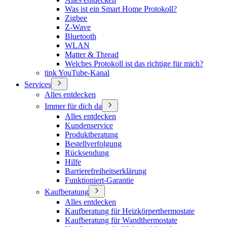
Was ist ein Smart Home Protokoll?
Zigbee
Z-Wave
Bluetooth
WLAN
Matter & Thread
Welches Protokoll ist das richtige für mich?
tink YouTube-Kanal
Services
Alles entdecken
Immer für dich da
Alles entdecken
Kundenservice
Produktberatung
Bestellverfolgung
Rücksendung
Hilfe
Barrierefreiheitserklärung
Funktioniert-Garantie
Kaufberatung
Alles entdecken
Kaufberatung für Heizkörperthermostate
Kaufberatung für Wandthermostate