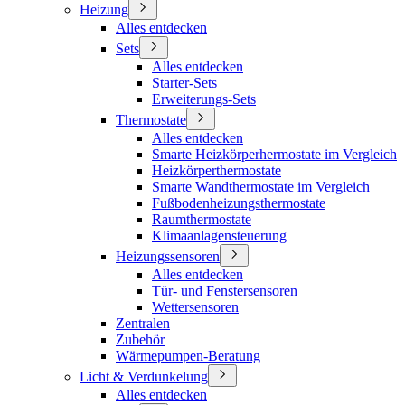
Heizung
Alles entdecken
Sets
Alles entdecken
Starter-Sets
Erweiterungs-Sets
Thermostate
Alles entdecken
Smarte Heizkörperhermostate im Vergleich
Heizkörperthermostate
Smarte Wandthermostate im Vergleich
Fußbodenheizungsthermostate
Raumthermostate
Klimaanlagensteuerung
Heizungssensoren
Alles entdecken
Tür- und Fenstersensoren
Wettersensoren
Zentralen
Zubehör
Wärmepumpen-Beratung
Licht & Verdunkelung
Alles entdecken