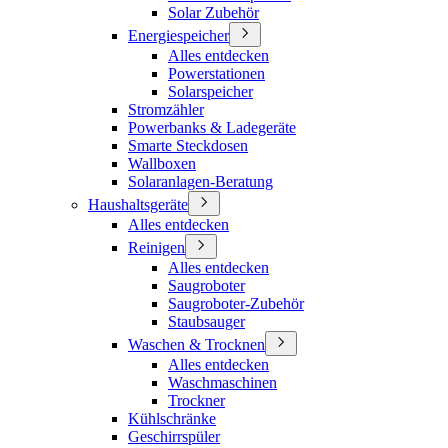
Solar Zubehör
Energiespeicher
Alles entdecken
Powerstationen
Solarspeicher
Stromzähler
Powerbanks & Ladegeräte
Smarte Steckdosen
Wallboxen
Solaranlagen-Beratung
Haushaltsgeräte
Alles entdecken
Reinigen
Alles entdecken
Saugroboter
Saugroboter-Zubehör
Staubsauger
Waschen & Trocknen
Alles entdecken
Waschmaschinen
Trockner
Kühlschränke
Geschirrspüler