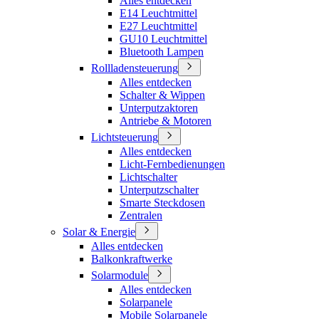
Alles entdecken
E14 Leuchtmittel
E27 Leuchtmittel
GU10 Leuchtmittel
Bluetooth Lampen
Rollladensteuerung
Alles entdecken
Schalter & Wippen
Unterputzaktoren
Antriebe & Motoren
Lichtsteuerung
Alles entdecken
Licht-Fernbedienungen
Lichtschalter
Unterputzschalter
Smarte Steckdosen
Zentralen
Solar & Energie
Alles entdecken
Balkonkraftwerke
Solarmodule
Alles entdecken
Solarpanele
Mobile Solarpanele