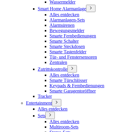
Wassermelder
Smart Home Alarmanlage
Alles entdecken
Alarmanlagen-Sets
Alarmsirenen
Bewegungsmelder
Smarte Fernbedienungen
Smarte Schalter
Smarte Steckdosen
Smarte Tastenfelder
Tür- und Fenstersensoren
Zentralen
Zutrittskontrolle
Alles entdecken
Smarte Türschlösser
Keypads & Fernbedienungen
Smarte Garagentoröffner
Tracker
Entertainment
Alles entdecken
Sets
Alles entdecken
Multiroom-Sets