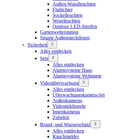
Außen-Wandleuchten
Flutlichter
Sockelleuchten
Wegeleuchten
Outdoor LED-Streifen
Gartenwetterstation
Smarte Außensteckdosen
Sicherheit
Alles entdecken
Sets
Alles entdecken
Alarmsysteme Haus
Alarmsysteme Wohnung
Videoüberwachung
Alles entdecken
Überwachungskamera-Set
Außenkameras
Videotürklingeln
Innenkameras
Zubehör
Brand- und Wasserschutz
Alles entdecken
Rauchmelder