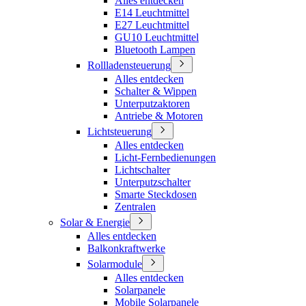
Alles entdecken
E14 Leuchtmittel
E27 Leuchtmittel
GU10 Leuchtmittel
Bluetooth Lampen
Rollladensteuerung
Alles entdecken
Schalter & Wippen
Unterputzaktoren
Antriebe & Motoren
Lichtsteuerung
Alles entdecken
Licht-Fernbedienungen
Lichtschalter
Unterputzschalter
Smarte Steckdosen
Zentralen
Solar & Energie
Alles entdecken
Balkonkraftwerke
Solarmodule
Alles entdecken
Solarpanele
Mobile Solarpanele