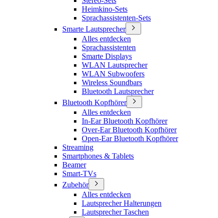
Stereo-Sets
Heimkino-Sets
Sprachassistenten-Sets
Smarte Lautsprecher
Alles entdecken
Sprachassistenten
Smarte Displays
WLAN Lautsprecher
WLAN Subwoofers
Wireless Soundbars
Bluetooth Lautsprecher
Bluetooth Kopfhörer
Alles entdecken
In-Ear Bluetooth Kopfhörer
Over-Ear Bluetooth Kopfhörer
Open-Ear Bluetooth Kopfhörer
Streaming
Smartphones & Tablets
Beamer
Smart-TVs
Zubehör
Alles entdecken
Lautsprecher Halterungen
Lautsprecher Taschen