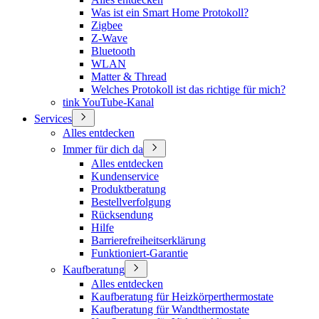
Was ist ein Smart Home Protokoll?
Zigbee
Z-Wave
Bluetooth
WLAN
Matter & Thread
Welches Protokoll ist das richtige für mich?
tink YouTube-Kanal
Services
Alles entdecken
Immer für dich da
Alles entdecken
Kundenservice
Produktberatung
Bestellverfolgung
Rücksendung
Hilfe
Barrierefreiheitserklärung
Funktioniert-Garantie
Kaufberatung
Alles entdecken
Kaufberatung für Heizkörperthermostate
Kaufberatung für Wandthermostate