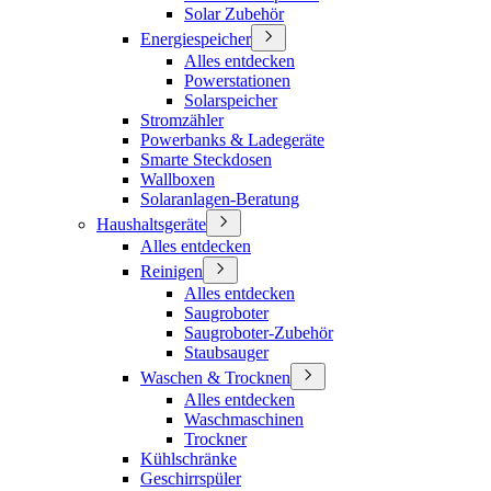
Solar Zubehör
Energiespeicher
Alles entdecken
Powerstationen
Solarspeicher
Stromzähler
Powerbanks & Ladegeräte
Smarte Steckdosen
Wallboxen
Solaranlagen-Beratung
Haushaltsgeräte
Alles entdecken
Reinigen
Alles entdecken
Saugroboter
Saugroboter-Zubehör
Staubsauger
Waschen & Trocknen
Alles entdecken
Waschmaschinen
Trockner
Kühlschränke
Geschirrspüler