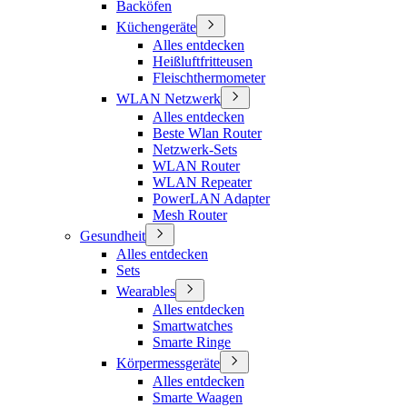
Backöfen
Küchengeräte
Alles entdecken
Heißluftfritteusen
Fleischthermometer
WLAN Netzwerk
Alles entdecken
Beste Wlan Router
Netzwerk-Sets
WLAN Router
WLAN Repeater
PowerLAN Adapter
Mesh Router
Gesundheit
Alles entdecken
Sets
Wearables
Alles entdecken
Smartwatches
Smarte Ringe
Körpermessgeräte
Alles entdecken
Smarte Waagen