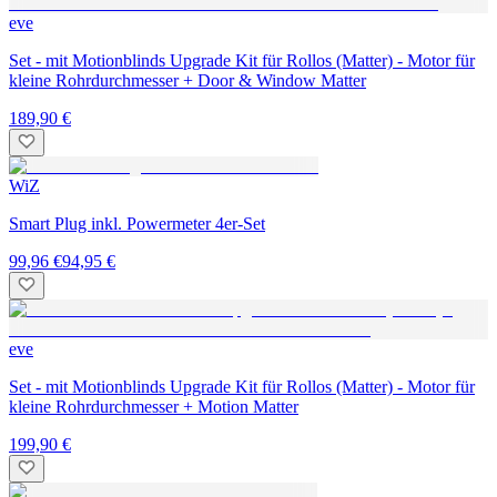
eve
Set - mit Motionblinds Upgrade Kit für Rollos (Matter) - Motor für
kleine Rohrdurchmesser + Door & Window Matter
189,90 €
WiZ
Smart Plug inkl. Powermeter 4er-Set
99,96 €
94,95 €
eve
Set - mit Motionblinds Upgrade Kit für Rollos (Matter) - Motor für
kleine Rohrdurchmesser + Motion Matter
199,90 €