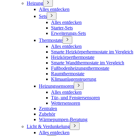
Heizung
Alles entdecken
Sets
Alles entdecken
Starter-Sets
Erweiterungs-Sets
Thermostate
Alles entdecken
Smarte Heizkörperhermostate im Vergleich
Heizkörperthermostate
Smarte Wandthermostate im Vergleich
Fußbodenheizungsthermostate
Raumthermostate
Klimaanlagensteuerung
Heizungssensoren
Alles entdecken
Tür- und Fenstersensoren
Wettersensoren
Zentralen
Zubehör
Wärmepumpen-Beratung
Licht & Verdunkelung
Alles entdecken