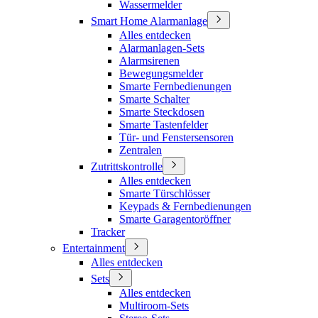
Wassermelder
Smart Home Alarmanlage
Alles entdecken
Alarmanlagen-Sets
Alarmsirenen
Bewegungsmelder
Smarte Fernbedienungen
Smarte Schalter
Smarte Steckdosen
Smarte Tastenfelder
Tür- und Fenstersensoren
Zentralen
Zutrittskontrolle
Alles entdecken
Smarte Türschlösser
Keypads & Fernbedienungen
Smarte Garagentoröffner
Tracker
Entertainment
Alles entdecken
Sets
Alles entdecken
Multiroom-Sets