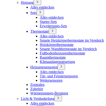
Heizung
Alles entdecken
Sets
Alles entdecken
Starter-Sets
Erweiterungs-Sets
Thermostate
Alles entdecken
Smarte Heizkörperhermostate im Vergleich
Heizkörperthermostate
Smarte Wandthermostate im Vergleich
Fußbodenheizungsthermostate
Raumthermostate
Klimaanlagensteuerung
Heizungssensoren
Alles entdecken
Tür- und Fenstersensoren
Wettersensoren
Zentralen
Zubehör
Wärmepumpen-Beratung
Licht & Verdunkelung
Alles entdecken