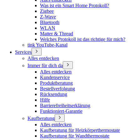
Was ist ein Smart Home Protokoll?
Zigbee
Z-Wave
Bluetooth
WLAN
Matter & Thread
Welches Protokoll ist das richtige für mich?
tink YouTube-Kanal
Services
Alles entdecken
Immer für dich da
Alles entdecken
Kundenservice
Produktberatung
Bestellverfolgung
Rücksendung
Hilfe
Barrierefreiheitserklärung
Funktioniert-Garantie
Kaufberatung
Alles entdecken
Kaufberatung für Heizkörperthermostate
Kaufberatung für Wandthermostate