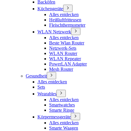
Backöfen
Küchengeräte
Alles entdecken
Heißluftfritteusen
Fleischthermometer
WLAN Netzwerk
Alles entdecken
Beste Wlan Router
Netzwerk-Sets
WLAN Router
WLAN Repeater
PowerLAN Adapter
Mesh Router
Gesundheit
Alles entdecken
Sets
Wearables
Alles entdecken
Smartwatches
Smarte Ringe
Körpermessgeräte
Alles entdecken
Smarte Waagen