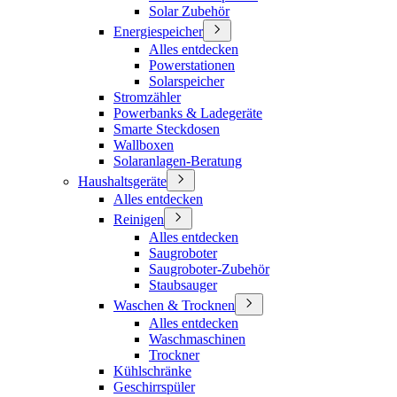
Solar Zubehör
Energiespeicher
Alles entdecken
Powerstationen
Solarspeicher
Stromzähler
Powerbanks & Ladegeräte
Smarte Steckdosen
Wallboxen
Solaranlagen-Beratung
Haushaltsgeräte
Alles entdecken
Reinigen
Alles entdecken
Saugroboter
Saugroboter-Zubehör
Staubsauger
Waschen & Trocknen
Alles entdecken
Waschmaschinen
Trockner
Kühlschränke
Geschirrspüler