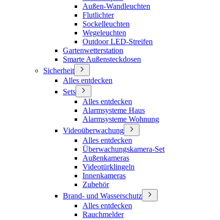
Außen-Wandleuchten
Flutlichter
Sockelleuchten
Wegeleuchten
Outdoor LED-Streifen
Gartenwetterstation
Smarte Außensteckdosen
Sicherheit
Alles entdecken
Sets
Alles entdecken
Alarmsysteme Haus
Alarmsysteme Wohnung
Videoüberwachung
Alles entdecken
Überwachungskamera-Set
Außenkameras
Videotürklingeln
Innenkameras
Zubehör
Brand- und Wasserschutz
Alles entdecken
Rauchmelder