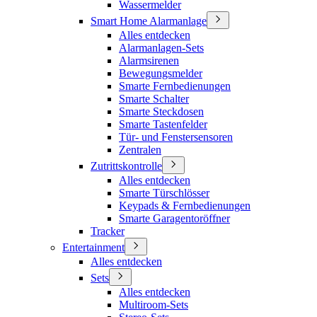
Wassermelder
Smart Home Alarmanlage
Alles entdecken
Alarmanlagen-Sets
Alarmsirenen
Bewegungsmelder
Smarte Fernbedienungen
Smarte Schalter
Smarte Steckdosen
Smarte Tastenfelder
Tür- und Fenstersensoren
Zentralen
Zutrittskontrolle
Alles entdecken
Smarte Türschlösser
Keypads & Fernbedienungen
Smarte Garagentoröffner
Tracker
Entertainment
Alles entdecken
Sets
Alles entdecken
Multiroom-Sets