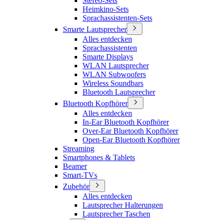
Stereo-Sets
Heimkino-Sets
Sprachassistenten-Sets
Smarte Lautsprecher
Alles entdecken
Sprachassistenten
Smarte Displays
WLAN Lautsprecher
WLAN Subwoofers
Wireless Soundbars
Bluetooth Lautsprecher
Bluetooth Kopfhörer
Alles entdecken
In-Ear Bluetooth Kopfhörer
Over-Ear Bluetooth Kopfhörer
Open-Ear Bluetooth Kopfhörer
Streaming
Smartphones & Tablets
Beamer
Smart-TVs
Zubehör
Alles entdecken
Lautsprecher Halterungen
Lautsprecher Taschen