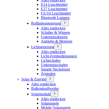
Alles entdecken
E14 Leuchtmittel
E27 Leuchtmittel
GU10 Leuchtmittel
Bluetooth Lampen
Rollladensteuerung
Alles entdecken
Schalter & Wippen
Unterputzaktoren
Antriebe & Motoren
Lichtsteuerung
Alles entdecken
Licht-Fernbedienungen
Lichtschalter
Unterputzschalter
Smarte Steckdosen
Zentralen
Solar & Energie
Alles entdecken
Balkonkraftwerke
Solarmodule
Alles entdecken
Solarpanele
Mobile Solarpanele