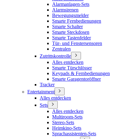
Alarmanlagen-Sets
Alarmsirenen
Bewegungsmelder
Smarte Fernbedienungen
Smarte Schalter
Smarte Steckdosen
Smarte Tastenfelder
Tür- und Fenstersensoren
Zentralen
Zutrittskontrolle
Alles entdecken
Smarte Türschlösser
Keypads & Fernbedienungen
Smarte Garagentoröffner
Tracker
Entertainment
Alles entdecken
Sets
Alles entdecken
Multiroom-Sets
Stereo-Sets
Heimkino-Sets
Sprachassistenten-Sets