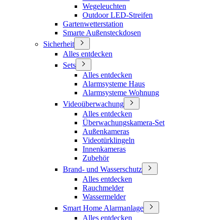
Wegeleuchten
Outdoor LED-Streifen
Gartenwetterstation
Smarte Außensteckdosen
Sicherheit
Alles entdecken
Sets
Alles entdecken
Alarmsysteme Haus
Alarmsysteme Wohnung
Videoüberwachung
Alles entdecken
Überwachungskamera-Set
Außenkameras
Videotürklingeln
Innenkameras
Zubehör
Brand- und Wasserschutz
Alles entdecken
Rauchmelder
Wassermelder
Smart Home Alarmanlage
Alles entdecken