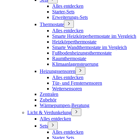
Alles entdecken
Starter-Sets
Erweiterungs-Sets
Thermostate
Alles entdecken
Smarte Heizkörperhermostate im Vergleich
Heizkörperthermostate
Smarte Wandthermostate im Vergleich
Fußbodenheizungsthermostate
Raumthermostate
Klimaanlagensteuerung
Heizungssensoren
Alles entdecken
Tür- und Fenstersensoren
Wettersensoren
Zentralen
Zubehör
Wärmepumpen-Beratung
Licht & Verdunkelung
Alles entdecken
Sets
Alles entdecken
Starter Sets