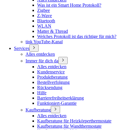
Was ist ein Smart Home Protokoll?
Zigbee
Z-Wave
Bluetooth
WLAN
Matter & Thread
Welches Protokoll ist das richtige für mich?
tink YouTube-Kanal
Services
Alles entdecken
Immer für dich da
Alles entdecken
Kundenservice
Produktberatung
Bestellverfolgung
Rücksendung
Hilfe
Barrierefreiheitserklärung
Funktioniert-Garantie
Kaufberatung
Alles entdecken
Kaufberatung für Heizkörperthermostate
Kaufberatung für Wandthermostate