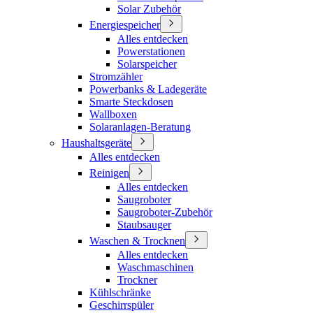
Solar Zubehör
Energiespeicher
Alles entdecken
Powerstationen
Solarspeicher
Stromzähler
Powerbanks & Ladegeräte
Smarte Steckdosen
Wallboxen
Solaranlagen-Beratung
Haushaltsgeräte
Alles entdecken
Reinigen
Alles entdecken
Saugroboter
Saugroboter-Zubehör
Staubsauger
Waschen & Trocknen
Alles entdecken
Waschmaschinen
Trockner
Kühlschränke
Geschirrspüler