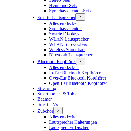
Stereo-Sets
Heimkino-Sets
Sprachassistenten-Sets
Smarte Lautsprecher
Alles entdecken
Sprachassistenten
Smarte Displays
WLAN Lautsprecher
WLAN Subwoofers
Wireless Soundbars
Bluetooth Lautsprecher
Bluetooth Kopfhörer
Alles entdecken
In-Ear Bluetooth Kopfhörer
Over-Ear Bluetooth Kopfhörer
Open-Ear Bluetooth Kopfhörer
Streaming
Smartphones & Tablets
Beamer
Smart-TVs
Zubehör
Alles entdecken
Lautsprecher Halterungen
Lautsprecher Taschen