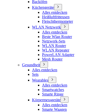
Backöfen
Küchengeräte
Alles entdecken
Heißluftfritteusen
Fleischthermometer
WLAN Netzwerk
Alles entdecken
Beste Wlan Router
Netzwerk-Sets
WLAN Router
WLAN Repeater
PowerLAN Adapter
Mesh Router
Gesundheit
Alles entdecken
Sets
Wearables
Alles entdecken
Smartwatches
Smarte Ringe
Körpermessgeräte
Alles entdecken
Smarte Waagen