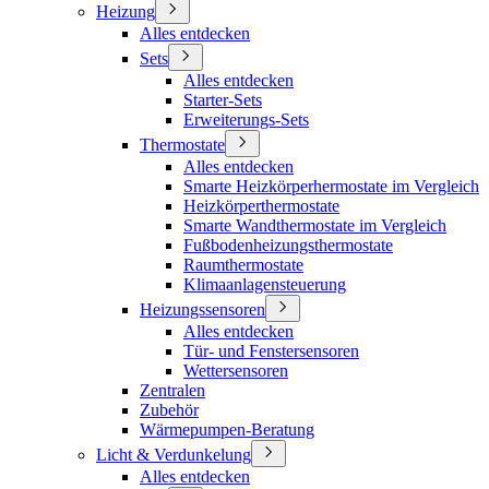
Heizung
Alles entdecken
Sets
Alles entdecken
Starter-Sets
Erweiterungs-Sets
Thermostate
Alles entdecken
Smarte Heizkörperhermostate im Vergleich
Heizkörperthermostate
Smarte Wandthermostate im Vergleich
Fußbodenheizungsthermostate
Raumthermostate
Klimaanlagensteuerung
Heizungssensoren
Alles entdecken
Tür- und Fenstersensoren
Wettersensoren
Zentralen
Zubehör
Wärmepumpen-Beratung
Licht & Verdunkelung
Alles entdecken