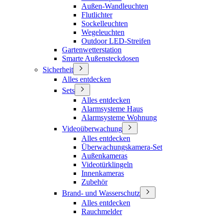
Außen-Wandleuchten
Flutlichter
Sockelleuchten
Wegeleuchten
Outdoor LED-Streifen
Gartenwetterstation
Smarte Außensteckdosen
Sicherheit
Alles entdecken
Sets
Alles entdecken
Alarmsysteme Haus
Alarmsysteme Wohnung
Videoüberwachung
Alles entdecken
Überwachungskamera-Set
Außenkameras
Videotürklingeln
Innenkameras
Zubehör
Brand- und Wasserschutz
Alles entdecken
Rauchmelder