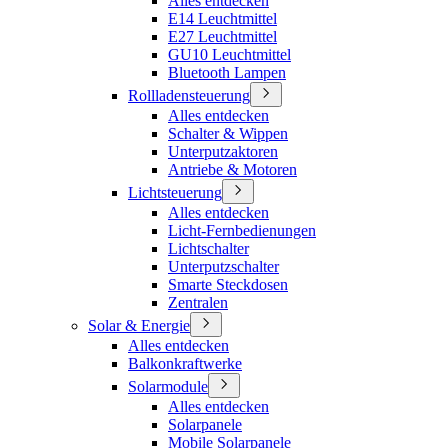
Alles entdecken
E14 Leuchtmittel
E27 Leuchtmittel
GU10 Leuchtmittel
Bluetooth Lampen
Rollladensteuerung
Alles entdecken
Schalter & Wippen
Unterputzaktoren
Antriebe & Motoren
Lichtsteuerung
Alles entdecken
Licht-Fernbedienungen
Lichtschalter
Unterputzschalter
Smarte Steckdosen
Zentralen
Solar & Energie
Alles entdecken
Balkonkraftwerke
Solarmodule
Alles entdecken
Solarpanele
Mobile Solarpanele