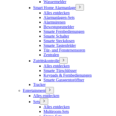
Wassermelder
Smart Home Alarmanlage
Alles entdecken
Alarmanlagen-Sets
Alarmsirenen
Bewegungsmelder
Smarte Fernbedienungen
Smarte Schalter
Smarte Steckdosen
Smarte Tastenfelder
Tür- und Fenstersensoren
Zentralen
Zutrittskontrolle
Alles entdecken
Smarte Türschlösser
Keypads & Fernbedienungen
Smarte Garagentoröffner
Tracker
Entertainment
Alles entdecken
Sets
Alles entdecken
Multiroom-Sets