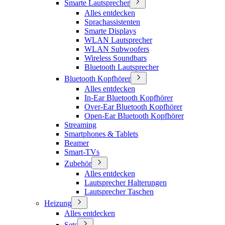
Smarte Lautsprecher
Alles entdecken
Sprachassistenten
Smarte Displays
WLAN Lautsprecher
WLAN Subwoofers
Wireless Soundbars
Bluetooth Lautsprecher
Bluetooth Kopfhörer
Alles entdecken
In-Ear Bluetooth Kopfhörer
Over-Ear Bluetooth Kopfhörer
Open-Ear Bluetooth Kopfhörer
Streaming
Smartphones & Tablets
Beamer
Smart-TVs
Zubehör
Alles entdecken
Lautsprecher Halterungen
Lautsprecher Taschen
Heizung
Alles entdecken
Sets