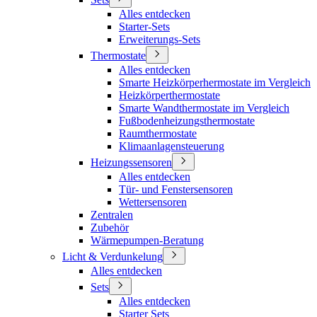
Alles entdecken
Starter-Sets
Erweiterungs-Sets
Thermostate
Alles entdecken
Smarte Heizkörperhermostate im Vergleich
Heizkörperthermostate
Smarte Wandthermostate im Vergleich
Fußbodenheizungsthermostate
Raumthermostate
Klimaanlagensteuerung
Heizungssensoren
Alles entdecken
Tür- und Fenstersensoren
Wettersensoren
Zentralen
Zubehör
Wärmepumpen-Beratung
Licht & Verdunkelung
Alles entdecken
Sets
Alles entdecken
Starter Sets