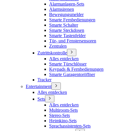
Alarmanlagen-Sets
Alarmsirenen
Bewegungsmelder
Smarte Fernbedienungen
Smarte Schalter
Smarte Steckdosen
Smarte Tastenfelder
Tür- und Fenstersensoren
Zentralen
Zutrittskontrolle
Alles entdecken
Smarte Türschlösser
Keypads & Fernbedienungen
Smarte Garagentoröffner
Tracker
Entertainment
Alles entdecken
Sets
Alles entdecken
Multiroom-Sets
Stereo-Sets
Heimkino-Sets
Sprachassistenten-Sets