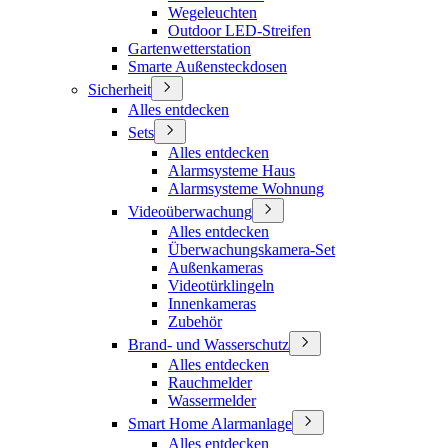
Wegeleuchten
Outdoor LED-Streifen
Gartenwetterstation
Smarte Außensteckdosen
Sicherheit
Alles entdecken
Sets
Alles entdecken
Alarmsysteme Haus
Alarmsysteme Wohnung
Videoüberwachung
Alles entdecken
Überwachungskamera-Set
Außenkameras
Videotürklingeln
Innenkameras
Zubehör
Brand- und Wasserschutz
Alles entdecken
Rauchmelder
Wassermelder
Smart Home Alarmanlage
Alles entdecken