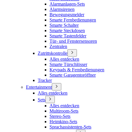
Alarmanlagen-Sets
Alarmsirenen
Bewegungsmelder
Smarte Fernbedienungen
Smarte Schalter
Smarte Steckdosen
Smarte Tastenfelder
Tür- und Fenstersensoren
Zentralen
Zutrittskontrolle
Alles entdecken
Smarte Türschlösser
Keypads & Fernbedienungen
Smarte Garagentoröffner
Tracker
Entertainment
Alles entdecken
Sets
Alles entdecken
Multiroom-Sets
Stereo-Sets
Heimkino-Sets
Sprachassistenten-Sets