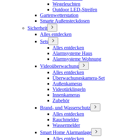
Wegeleuchten
Outdoor LED-Streifen
Gartenwetterstation
Smarte Außensteckdosen
Sicherheit
Alles entdecken
Sets
Alles entdecken
Alarmsysteme Haus
Alarmsysteme Wohnung
Videoüberwachung
Alles entdecken
Überwachungskamera-Set
Außenkameras
Videotürklingeln
Innenkameras
Zubehör
Brand- und Wasserschutz
Alles entdecken
Rauchmelder
Wassermelder
Smart Home Alarmanlage
Alles entdecken