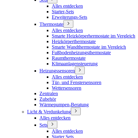
Alles entdecken
Starter-Sets
Erweiterungs-Sets
Thermostate
Alles entdecken
Smarte Heizkörperhermostate im Vergleich
Heizkörperthermostate
Smarte Wandthermostate im Vergleich
Fußbodenheizungsthermostate
Raumthermostate
Klimaanlagensteuerung
Heizungssensoren
Alles entdecken
Tür- und Fenstersensoren
Wettersensoren
Zentralen
Zubehör
Wärmepumpen-Beratung
Licht & Verdunkelung
Alles entdecken
Sets
Alles entdecken
Starter Sets