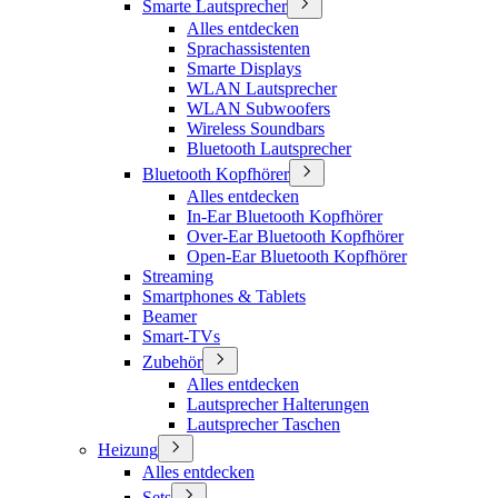
Smarte Lautsprecher
Alles entdecken
Sprachassistenten
Smarte Displays
WLAN Lautsprecher
WLAN Subwoofers
Wireless Soundbars
Bluetooth Lautsprecher
Bluetooth Kopfhörer
Alles entdecken
In-Ear Bluetooth Kopfhörer
Over-Ear Bluetooth Kopfhörer
Open-Ear Bluetooth Kopfhörer
Streaming
Smartphones & Tablets
Beamer
Smart-TVs
Zubehör
Alles entdecken
Lautsprecher Halterungen
Lautsprecher Taschen
Heizung
Alles entdecken
Sets