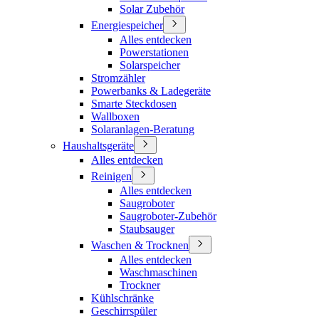
Solar Zubehör
Energiespeicher
Alles entdecken
Powerstationen
Solarspeicher
Stromzähler
Powerbanks & Ladegeräte
Smarte Steckdosen
Wallboxen
Solaranlagen-Beratung
Haushaltsgeräte
Alles entdecken
Reinigen
Alles entdecken
Saugroboter
Saugroboter-Zubehör
Staubsauger
Waschen & Trocknen
Alles entdecken
Waschmaschinen
Trockner
Kühlschränke
Geschirrspüler