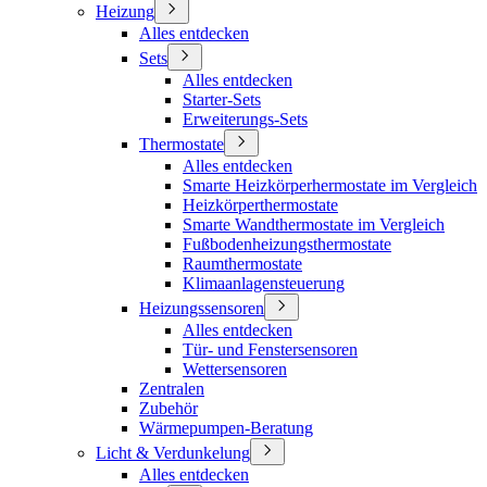
Heizung
Alles entdecken
Sets
Alles entdecken
Starter-Sets
Erweiterungs-Sets
Thermostate
Alles entdecken
Smarte Heizkörperhermostate im Vergleich
Heizkörperthermostate
Smarte Wandthermostate im Vergleich
Fußbodenheizungsthermostate
Raumthermostate
Klimaanlagensteuerung
Heizungssensoren
Alles entdecken
Tür- und Fenstersensoren
Wettersensoren
Zentralen
Zubehör
Wärmepumpen-Beratung
Licht & Verdunkelung
Alles entdecken