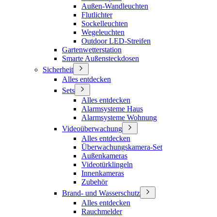
Außen-Wandleuchten
Flutlichter
Sockelleuchten
Wegeleuchten
Outdoor LED-Streifen
Gartenwetterstation
Smarte Außensteckdosen
Sicherheit
Alles entdecken
Sets
Alles entdecken
Alarmsysteme Haus
Alarmsysteme Wohnung
Videoüberwachung
Alles entdecken
Überwachungskamera-Set
Außenkameras
Videotürklingeln
Innenkameras
Zubehör
Brand- und Wasserschutz
Alles entdecken
Rauchmelder