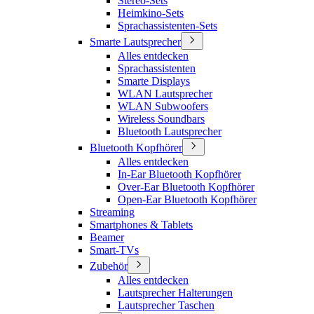
Stereo-Sets
Heimkino-Sets
Sprachassistenten-Sets
Smarte Lautsprecher
Alles entdecken
Sprachassistenten
Smarte Displays
WLAN Lautsprecher
WLAN Subwoofers
Wireless Soundbars
Bluetooth Lautsprecher
Bluetooth Kopfhörer
Alles entdecken
In-Ear Bluetooth Kopfhörer
Over-Ear Bluetooth Kopfhörer
Open-Ear Bluetooth Kopfhörer
Streaming
Smartphones & Tablets
Beamer
Smart-TVs
Zubehör
Alles entdecken
Lautsprecher Halterungen
Lautsprecher Taschen