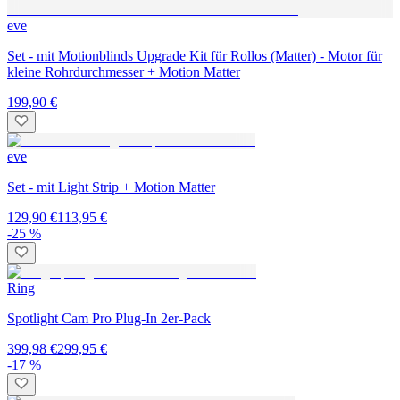
eve
Set - mit Motionblinds Upgrade Kit für Rollos (Matter) - Motor für
kleine Rohrdurchmesser + Motion Matter
199,90 €
eve
Set - mit Light Strip + Motion Matter
129,90 €
113,95 €
-25 %
Ring
Spotlight Cam Pro Plug-In 2er-Pack
399,98 €
299,95 €
-17 %