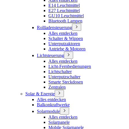
Alles entdecken
E14 Leuchtmittel
E27 Leuchtmittel
GU10 Leuchtmittel
Bluetooth Lampen
Rollladensteuerung
Alles entdecken
Schalter & Wippen
Unterputzaktoren
Antriebe & Motoren
Lichtsteuerung
Alles entdecken
Licht-Fernbedienungen
Lichtschalter
Unterputzschalter
Smarte Steckdosen
Zentralen
Solar & Energie
Alles entdecken
Balkonkraftwerke
Solarmodule
Alles entdecken
Solarpanele
Mobile Solarpanele