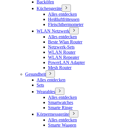
Backöfen
Küchengeräte
Alles entdecken
Heißluftfritteusen
Fleischthermometer
WLAN Netzwerk
Alles entdecken
Beste Wlan Router
Netzwerk-Sets
WLAN Router
WLAN Repeater
PowerLAN Adapter
Mesh Router
Gesundheit
Alles entdecken
Sets
Wearables
Alles entdecken
Smartwatches
Smarte Ringe
Körpermessgeräte
Alles entdecken
Smarte Waagen