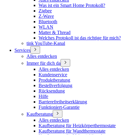
Was ist ein Smart Home Protokoll?
Zigbee
Z-Wave
Bluetooth
WLAN
Matter & Thread
Welches Protokoll ist das richtige für mich?
tink YouTube-Kanal
Services
Alles entdecken
Immer für dich da
Alles entdecken
Kundenservice
Produktberatung
Bestellverfolgung
Rücksendung
Hilfe
Barrierefreiheitserklärung
Funktioniert-Garantie
Kaufberatung
Alles entdecken
Kaufberatung für Heizkörperthermostate
Kaufberatung für Wandthermostate