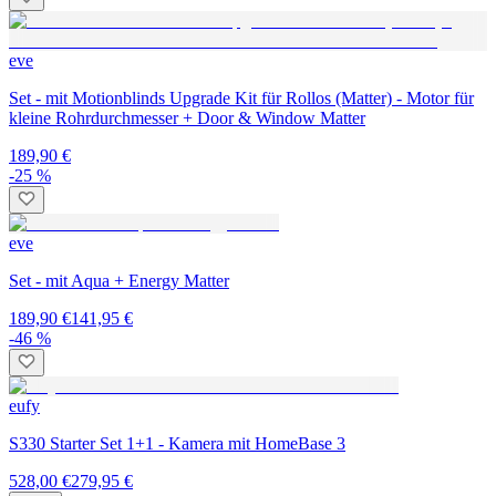
eve
Set - mit Motionblinds Upgrade Kit für Rollos (Matter) - Motor für
kleine Rohrdurchmesser + Door & Window Matter
189,90 €
-25 %
eve
Set - mit Aqua + Energy Matter
189,90 €
141,95 €
-46 %
eufy
S330 Starter Set 1+1 - Kamera mit HomeBase 3
528,00 €
279,95 €