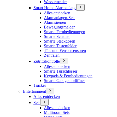
Wassermelder
Smart Home Alarmanlage
Alles entdecken
Alarmanlagen-Sets
Alarmsirenen
Bewegungsmelder
Smarte Fernbedienungen
Smarte Schalter
Smarte Steckdosen
Smarte Tastenfelder
Tür- und Fenstersensoren
Zentralen
Zutrittskontrolle
Alles entdecken
Smarte Türschlösser
Keypads & Fernbedienungen
Smarte Garagentoröffner
Tracker
Entertainment
Alles entdecken
Sets
Alles entdecken
Multiroom-Sets