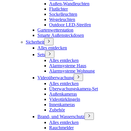
Außen-Wandleuchten
Flutlichter
Sockelleuchten
Wegeleuchten
Outdoor LED-Streifen
Gartenwetterstation
Smarte Außensteckdosen
Sicherheit
Alles entdecken
Sets
Alles entdecken
Alarmsysteme Haus
Alarmsysteme Wohnung
Videoüberwachung
Alles entdecken
Überwachungskamera-Set
Außenkameras
Videotürklingeln
Innenkameras
Zubehör
Brand- und Wasserschutz
Alles entdecken
Rauchmelder