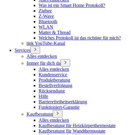
Was ist ein Smart Home Protokoll?
Zigbee
Z-Wave
Bluetooth
WLAN
Matter & Thread
Welches Protokoll ist das richtige für mich?
tink YouTube-Kanal
Services
Alles entdecken
Immer für dich da
Alles entdecken
Kundenservice
Produktberatung
Bestellverfolgung
Rücksendung
Hilfe
Barrierefreiheitserklärung
Funktioniert-Garantie
Kaufberatung
Alles entdecken
Kaufberatung für Heizkörperthermostate
Kaufberatung für Wandthermostate