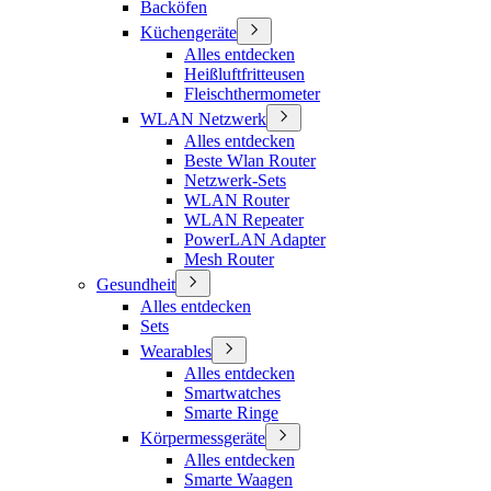
Backöfen
Küchengeräte
Alles entdecken
Heißluftfritteusen
Fleischthermometer
WLAN Netzwerk
Alles entdecken
Beste Wlan Router
Netzwerk-Sets
WLAN Router
WLAN Repeater
PowerLAN Adapter
Mesh Router
Gesundheit
Alles entdecken
Sets
Wearables
Alles entdecken
Smartwatches
Smarte Ringe
Körpermessgeräte
Alles entdecken
Smarte Waagen