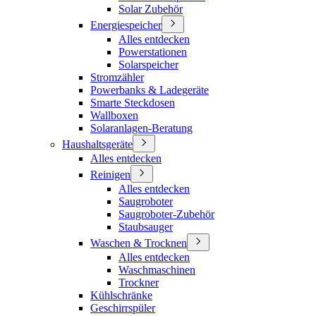
Solar Zubehör
Energiespeicher
Alles entdecken
Powerstationen
Solarspeicher
Stromzähler
Powerbanks & Ladegeräte
Smarte Steckdosen
Wallboxen
Solaranlagen-Beratung
Haushaltsgeräte
Alles entdecken
Reinigen
Alles entdecken
Saugroboter
Saugroboter-Zubehör
Staubsauger
Waschen & Trocknen
Alles entdecken
Waschmaschinen
Trockner
Kühlschränke
Geschirrspüler