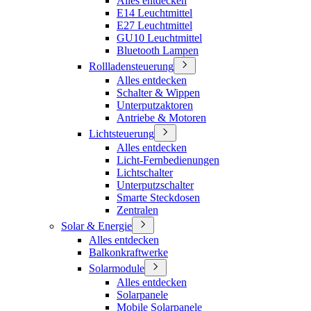
Alles entdecken
E14 Leuchtmittel
E27 Leuchtmittel
GU10 Leuchtmittel
Bluetooth Lampen
Rollladensteuerung
Alles entdecken
Schalter & Wippen
Unterputzaktoren
Antriebe & Motoren
Lichtsteuerung
Alles entdecken
Licht-Fernbedienungen
Lichtschalter
Unterputzschalter
Smarte Steckdosen
Zentralen
Solar & Energie
Alles entdecken
Balkonkraftwerke
Solarmodule
Alles entdecken
Solarpanele
Mobile Solarpanele