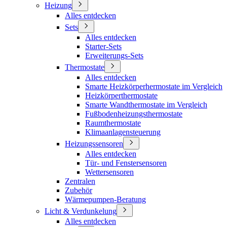
Heizung
Alles entdecken
Sets
Alles entdecken
Starter-Sets
Erweiterungs-Sets
Thermostate
Alles entdecken
Smarte Heizkörperhermostate im Vergleich
Heizkörperthermostate
Smarte Wandthermostate im Vergleich
Fußbodenheizungsthermostate
Raumthermostate
Klimaanlagensteuerung
Heizungssensoren
Alles entdecken
Tür- und Fenstersensoren
Wettersensoren
Zentralen
Zubehör
Wärmepumpen-Beratung
Licht & Verdunkelung
Alles entdecken