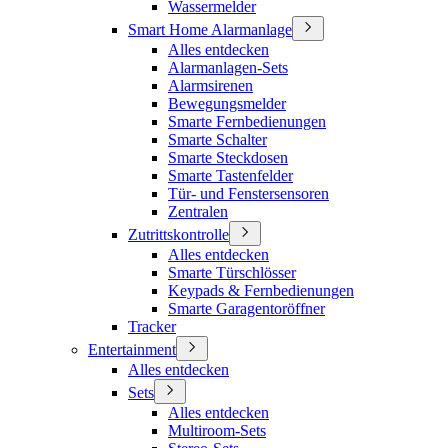
Wassermelder
Smart Home Alarmanlage
Alles entdecken
Alarmanlagen-Sets
Alarmsirenen
Bewegungsmelder
Smarte Fernbedienungen
Smarte Schalter
Smarte Steckdosen
Smarte Tastenfelder
Tür- und Fenstersensoren
Zentralen
Zutrittskontrolle
Alles entdecken
Smarte Türschlösser
Keypads & Fernbedienungen
Smarte Garagentoröffner
Tracker
Entertainment
Alles entdecken
Sets
Alles entdecken
Multiroom-Sets