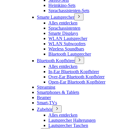
Stereo-Sets
Heimkino-Sets
Sprachassistenten-Sets
Smarte Lautsprecher
Alles entdecken
Sprachassistenten
Smarte Displays
WLAN Lautsprecher
WLAN Subwoofers
Wireless Soundbars
Bluetooth Lautsprecher
Bluetooth Kopfhörer
Alles entdecken
In-Ear Bluetooth Kopfhörer
Over-Ear Bluetooth Kopfhörer
Open-Ear Bluetooth Kopfhörer
Streaming
Smartphones & Tablets
Beamer
Smart-TVs
Zubehör
Alles entdecken
Lautsprecher Halterungen
Lautsprecher Taschen