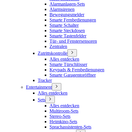
Alarmanlagen-Sets
Alarmsirenen
Bewegungsmelder
Smarte Fernbedienungen
Smarte Schalter
Smarte Steckdosen
Smarte Tastenfelder
Tür- und Fenstersensoren
Zentralen
Zutrittskontrolle
Alles entdecken
Smarte Türschlösser
Keypads & Fernbedienungen
Smarte Garagentoröffner
Tracker
Entertainment
Alles entdecken
Sets
Alles entdecken
Multiroom-Sets
Stereo-Sets
Heimkino-Sets
Sprachassistenten-Sets