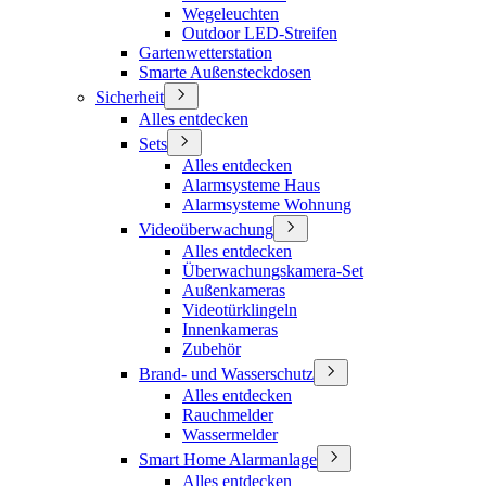
Wegeleuchten
Outdoor LED-Streifen
Gartenwetterstation
Smarte Außensteckdosen
Sicherheit
Alles entdecken
Sets
Alles entdecken
Alarmsysteme Haus
Alarmsysteme Wohnung
Videoüberwachung
Alles entdecken
Überwachungskamera-Set
Außenkameras
Videotürklingeln
Innenkameras
Zubehör
Brand- und Wasserschutz
Alles entdecken
Rauchmelder
Wassermelder
Smart Home Alarmanlage
Alles entdecken