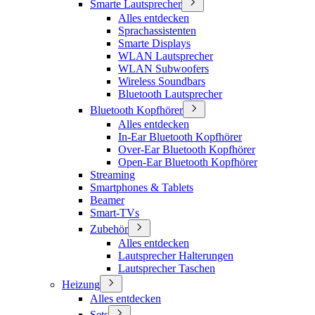
Smarte Lautsprecher
Alles entdecken
Sprachassistenten
Smarte Displays
WLAN Lautsprecher
WLAN Subwoofers
Wireless Soundbars
Bluetooth Lautsprecher
Bluetooth Kopfhörer
Alles entdecken
In-Ear Bluetooth Kopfhörer
Over-Ear Bluetooth Kopfhörer
Open-Ear Bluetooth Kopfhörer
Streaming
Smartphones & Tablets
Beamer
Smart-TVs
Zubehör
Alles entdecken
Lautsprecher Halterungen
Lautsprecher Taschen
Heizung
Alles entdecken
Sets