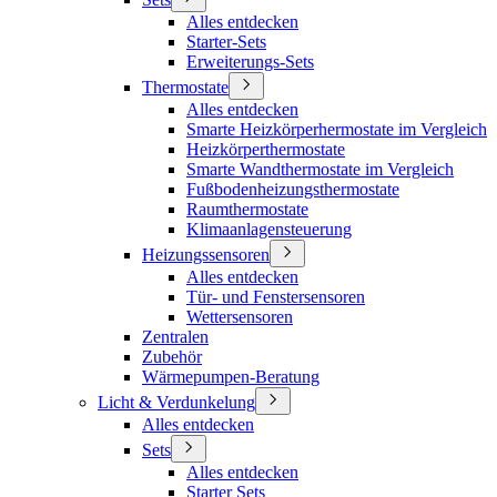
Alles entdecken
Starter-Sets
Erweiterungs-Sets
Thermostate
Alles entdecken
Smarte Heizkörperhermostate im Vergleich
Heizkörperthermostate
Smarte Wandthermostate im Vergleich
Fußbodenheizungsthermostate
Raumthermostate
Klimaanlagensteuerung
Heizungssensoren
Alles entdecken
Tür- und Fenstersensoren
Wettersensoren
Zentralen
Zubehör
Wärmepumpen-Beratung
Licht & Verdunkelung
Alles entdecken
Sets
Alles entdecken
Starter Sets