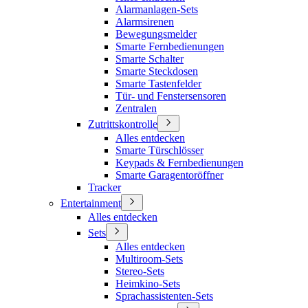
Alarmanlagen-Sets
Alarmsirenen
Bewegungsmelder
Smarte Fernbedienungen
Smarte Schalter
Smarte Steckdosen
Smarte Tastenfelder
Tür- und Fenstersensoren
Zentralen
Zutrittskontrolle
Alles entdecken
Smarte Türschlösser
Keypads & Fernbedienungen
Smarte Garagentoröffner
Tracker
Entertainment
Alles entdecken
Sets
Alles entdecken
Multiroom-Sets
Stereo-Sets
Heimkino-Sets
Sprachassistenten-Sets