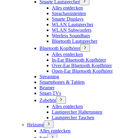
Smarte Lautsprecher
Alles entdecken
Sprachassistenten
Smarte Displays
WLAN Lautsprecher
WLAN Subwoofers
Wireless Soundbars
Bluetooth Lautsprecher
Bluetooth Kopfhörer
Alles entdecken
In-Ear Bluetooth Kopfhörer
Over-Ear Bluetooth Kopfhörer
Open-Ear Bluetooth Kopfhörer
Streaming
Smartphones & Tablets
Beamer
Smart-TVs
Zubehör
Alles entdecken
Lautsprecher Halterungen
Lautsprecher Taschen
Heizung
Alles entdecken
Sets