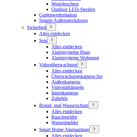
Wegeleuchten
Outdoor LED-Streifen
Gartenwetterstation
Smarte Außensteckdosen
Sicherheit
Alles entdecken
Sets
Alles entdecken
Alarmsysteme Haus
Alarmsysteme Wohnung
Videoüberwachung
Alles entdecken
Überwachungskamera-Set
Außenkameras
Videotürklingeln
Innenkameras
Zubehör
Brand- und Wasserschutz
Alles entdecken
Rauchmelder
Wassermelder
Smart Home Alarmanlage
Alles entdecken