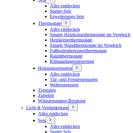
Alles entdecken
Starter-Sets
Erweiterungs-Sets
Thermostate
Alles entdecken
Smarte Heizkörperhermostate im Vergleich
Heizkörperthermostate
Smarte Wandthermostate im Vergleich
Fußbodenheizungsthermostate
Raumthermostate
Klimaanlagensteuerung
Heizungssensoren
Alles entdecken
Tür- und Fenstersensoren
Wettersensoren
Zentralen
Zubehör
Wärmepumpen-Beratung
Licht & Verdunkelung
Alles entdecken
Sets
Alles entdecken
Starter Sets