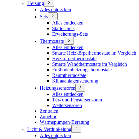
Heizung
Alles entdecken
Sets
Alles entdecken
Starter-Sets
Erweiterungs-Sets
Thermostate
Alles entdecken
Smarte Heizkörperhermostate im Vergleich
Heizkörperthermostate
Smarte Wandthermostate im Vergleich
Fußbodenheizungsthermostate
Raumthermostate
Klimaanlagensteuerung
Heizungssensoren
Alles entdecken
Tür- und Fenstersensoren
Wettersensoren
Zentralen
Zubehör
Wärmepumpen-Beratung
Licht & Verdunkelung
Alles entdecken