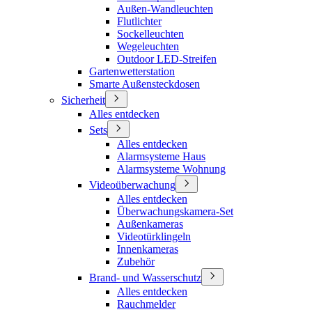
Außen-Wandleuchten
Flutlichter
Sockelleuchten
Wegeleuchten
Outdoor LED-Streifen
Gartenwetterstation
Smarte Außensteckdosen
Sicherheit
Alles entdecken
Sets
Alles entdecken
Alarmsysteme Haus
Alarmsysteme Wohnung
Videoüberwachung
Alles entdecken
Überwachungskamera-Set
Außenkameras
Videotürklingeln
Innenkameras
Zubehör
Brand- und Wasserschutz
Alles entdecken
Rauchmelder