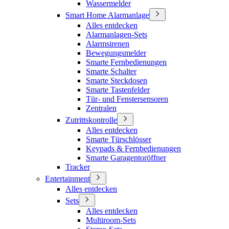
Wassermelder
Smart Home Alarmanlage
Alles entdecken
Alarmanlagen-Sets
Alarmsirenen
Bewegungsmelder
Smarte Fernbedienungen
Smarte Schalter
Smarte Steckdosen
Smarte Tastenfelder
Tür- und Fenstersensoren
Zentralen
Zutrittskontrolle
Alles entdecken
Smarte Türschlösser
Keypads & Fernbedienungen
Smarte Garagentoröffner
Tracker
Entertainment
Alles entdecken
Sets
Alles entdecken
Multiroom-Sets