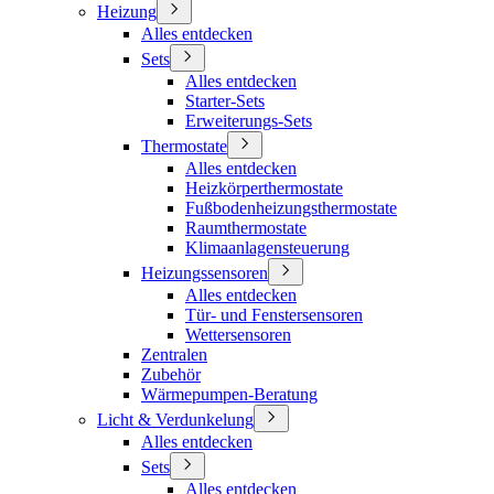
Heizung
Alles entdecken
Sets
Alles entdecken
Starter-Sets
Erweiterungs-Sets
Thermostate
Alles entdecken
Heizkörperthermostate
Fußbodenheizungsthermostate
Raumthermostate
Klimaanlagensteuerung
Heizungssensoren
Alles entdecken
Tür- und Fenstersensoren
Wettersensoren
Zentralen
Zubehör
Wärmepumpen-Beratung
Licht & Verdunkelung
Alles entdecken
Sets
Alles entdecken