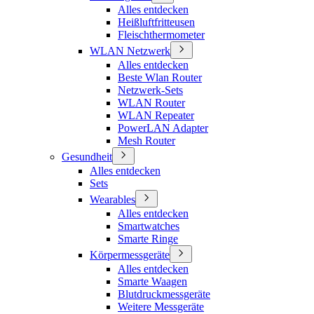
Alles entdecken
Heißluftfritteusen
Fleischthermometer
WLAN Netzwerk
Alles entdecken
Beste Wlan Router
Netzwerk-Sets
WLAN Router
WLAN Repeater
PowerLAN Adapter
Mesh Router
Gesundheit
Alles entdecken
Sets
Wearables
Alles entdecken
Smartwatches
Smarte Ringe
Körpermessgeräte
Alles entdecken
Smarte Waagen
Blutdruckmessgeräte
Weitere Messgeräte