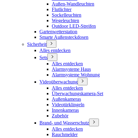
Außen-Wandleuchten
Flutlichter
Sockelleuchten
Wegeleuchten
Outdoor LED-Streifen
Gartenwetterstation
Smarte Außensteckdosen
Sicherheit
Alles entdecken
Sets
Alles entdecken
Alarmsysteme Haus
Alarmsysteme Wohnung
Videoüberwachung
Alles entdecken
Überwachungskamera-Set
Außenkameras
Videotürklingeln
Innenkameras
Zubehör
Brand- und Wasserschutz
Alles entdecken
Rauchmelder