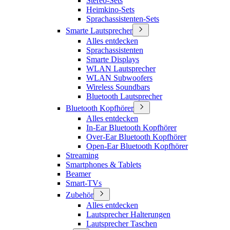
Stereo-Sets
Heimkino-Sets
Sprachassistenten-Sets
Smarte Lautsprecher
Alles entdecken
Sprachassistenten
Smarte Displays
WLAN Lautsprecher
WLAN Subwoofers
Wireless Soundbars
Bluetooth Lautsprecher
Bluetooth Kopfhörer
Alles entdecken
In-Ear Bluetooth Kopfhörer
Over-Ear Bluetooth Kopfhörer
Open-Ear Bluetooth Kopfhörer
Streaming
Smartphones & Tablets
Beamer
Smart-TVs
Zubehör
Alles entdecken
Lautsprecher Halterungen
Lautsprecher Taschen