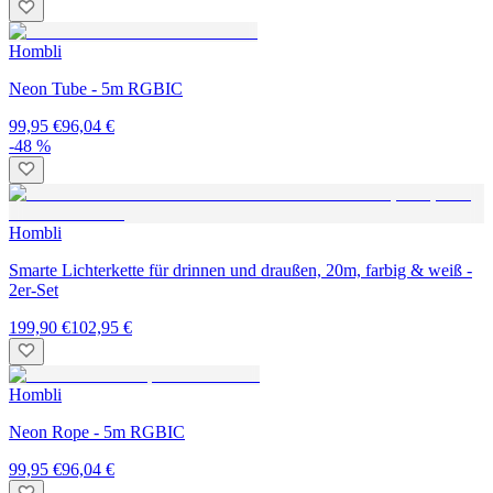
Hombli
Neon Tube - 5m RGBIC
99,95 €
96,04 €
-48 %
Hombli
Smarte Lichterkette für drinnen und draußen, 20m, farbig & weiß -
2er-Set
199,90 €
102,95 €
Hombli
Neon Rope - 5m RGBIC
99,95 €
96,04 €