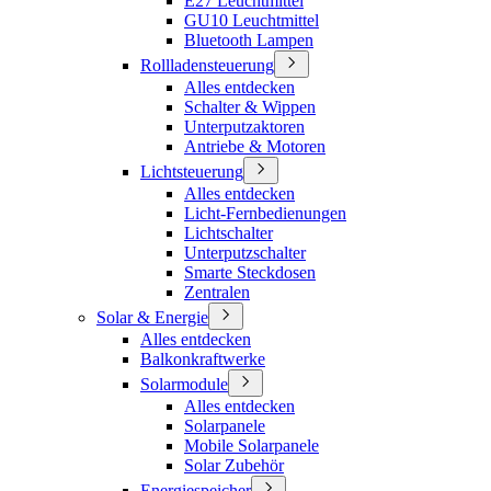
E27 Leuchtmittel
GU10 Leuchtmittel
Bluetooth Lampen
Rollladensteuerung
Alles entdecken
Schalter & Wippen
Unterputzaktoren
Antriebe & Motoren
Lichtsteuerung
Alles entdecken
Licht-Fernbedienungen
Lichtschalter
Unterputzschalter
Smarte Steckdosen
Zentralen
Solar & Energie
Alles entdecken
Balkonkraftwerke
Solarmodule
Alles entdecken
Solarpanele
Mobile Solarpanele
Solar Zubehör
Energiespeicher