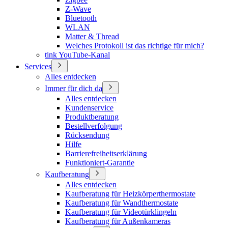
Z-Wave
Bluetooth
WLAN
Matter & Thread
Welches Protokoll ist das richtige für mich?
tink YouTube-Kanal
Services
Alles entdecken
Immer für dich da
Alles entdecken
Kundenservice
Produktberatung
Bestellverfolgung
Rücksendung
Hilfe
Barrierefreiheitserklärung
Funktioniert-Garantie
Kaufberatung
Alles entdecken
Kaufberatung für Heizkörperthermostate
Kaufberatung für Wandthermostate
Kaufberatung für Videotürklingeln
Kaufberatung für Außenkameras