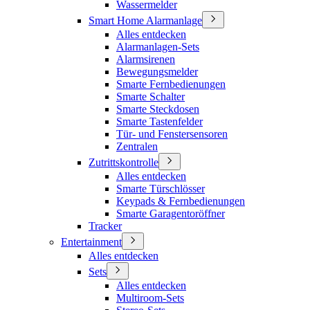
Wassermelder
Smart Home Alarmanlage
Alles entdecken
Alarmanlagen-Sets
Alarmsirenen
Bewegungsmelder
Smarte Fernbedienungen
Smarte Schalter
Smarte Steckdosen
Smarte Tastenfelder
Tür- und Fenstersensoren
Zentralen
Zutrittskontrolle
Alles entdecken
Smarte Türschlösser
Keypads & Fernbedienungen
Smarte Garagentoröffner
Tracker
Entertainment
Alles entdecken
Sets
Alles entdecken
Multiroom-Sets