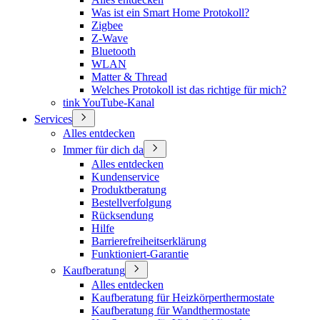
Was ist ein Smart Home Protokoll?
Zigbee
Z-Wave
Bluetooth
WLAN
Matter & Thread
Welches Protokoll ist das richtige für mich?
tink YouTube-Kanal
Services
Alles entdecken
Immer für dich da
Alles entdecken
Kundenservice
Produktberatung
Bestellverfolgung
Rücksendung
Hilfe
Barrierefreiheitserklärung
Funktioniert-Garantie
Kaufberatung
Alles entdecken
Kaufberatung für Heizkörperthermostate
Kaufberatung für Wandthermostate