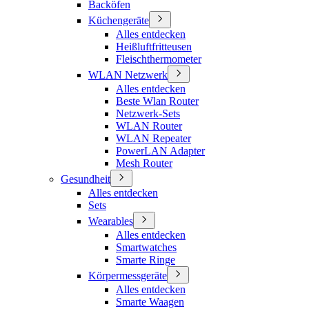
Backöfen
Küchengeräte
Alles entdecken
Heißluftfritteusen
Fleischthermometer
WLAN Netzwerk
Alles entdecken
Beste Wlan Router
Netzwerk-Sets
WLAN Router
WLAN Repeater
PowerLAN Adapter
Mesh Router
Gesundheit
Alles entdecken
Sets
Wearables
Alles entdecken
Smartwatches
Smarte Ringe
Körpermessgeräte
Alles entdecken
Smarte Waagen