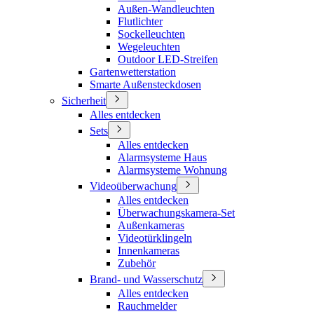
Außen-Wandleuchten
Flutlichter
Sockelleuchten
Wegeleuchten
Outdoor LED-Streifen
Gartenwetterstation
Smarte Außensteckdosen
Sicherheit
Alles entdecken
Sets
Alles entdecken
Alarmsysteme Haus
Alarmsysteme Wohnung
Videoüberwachung
Alles entdecken
Überwachungskamera-Set
Außenkameras
Videotürklingeln
Innenkameras
Zubehör
Brand- und Wasserschutz
Alles entdecken
Rauchmelder