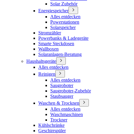
Solar Zubehör
Energiespeicher
Alles entdecken
Powerstationen
Solarspeicher
Stromzähler
Powerbanks & Ladegeräte
Smarte Steckdosen
Wallboxen
Solaranlagen-Beratung
Haushaltsgeräte
Alles entdecken
Reinigen
Alles entdecken
Saugroboter
Saugroboter-Zubehör
Staubsauger
Waschen & Trocknen
Alles entdecken
Waschmaschinen
Trockner
Kühlschränke
Geschirrspüler