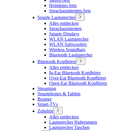
Stereo-Sets
Heimkino-Sets
Sprachassistenten-Sets
Smarte Lautsprecher
Alles entdecken
Sprachassistenten
Smarte Displays
WLAN Lautsprecher
WLAN Subwoofers
Wireless Soundbars
Bluetooth Lautsprecher
Bluetooth Kopfhörer
Alles entdecken
In-Ear Bluetooth Kopfhörer
Over-Ear Bluetooth Kopfhörer
Open-Ear Bluetooth Kopfhörer
Streaming
Smartphones & Tablets
Beamer
Smart-TVs
Zubehör
Alles entdecken
Lautsprecher Halterungen
Lautsprecher Taschen