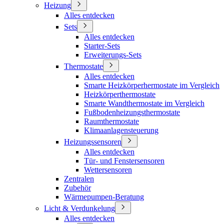
Heizung
Alles entdecken
Sets
Alles entdecken
Starter-Sets
Erweiterungs-Sets
Thermostate
Alles entdecken
Smarte Heizkörperhermostate im Vergleich
Heizkörperthermostate
Smarte Wandthermostate im Vergleich
Fußbodenheizungsthermostate
Raumthermostate
Klimaanlagensteuerung
Heizungssensoren
Alles entdecken
Tür- und Fenstersensoren
Wettersensoren
Zentralen
Zubehör
Wärmepumpen-Beratung
Licht & Verdunkelung
Alles entdecken