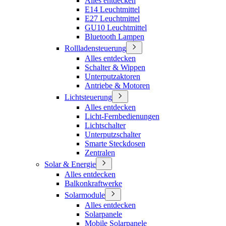
Alles entdecken
E14 Leuchtmittel
E27 Leuchtmittel
GU10 Leuchtmittel
Bluetooth Lampen
Rollladensteuerung
Alles entdecken
Schalter & Wippen
Unterputzaktoren
Antriebe & Motoren
Lichtsteuerung
Alles entdecken
Licht-Fernbedienungen
Lichtschalter
Unterputzschalter
Smarte Steckdosen
Zentralen
Solar & Energie
Alles entdecken
Balkonkraftwerke
Solarmodule
Alles entdecken
Solarpanele
Mobile Solarpanele