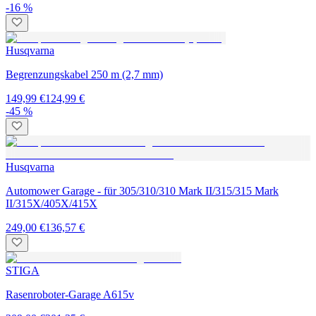
-16 %
Husqvarna
Begrenzungskabel 250 m (2,7 mm)
149,99 €
124,99 €
-45 %
Husqvarna
Automower Garage - für 305/310/310 Mark II/315/315 Mark
II/315X/405X/415X
249,00 €
136,57 €
STIGA
Rasenroboter-Garage A615v