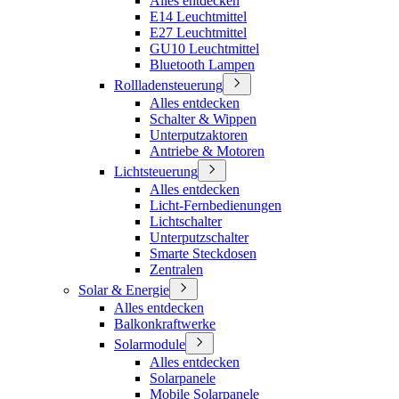
Alles entdecken
E14 Leuchtmittel
E27 Leuchtmittel
GU10 Leuchtmittel
Bluetooth Lampen
Rollladensteuerung
Alles entdecken
Schalter & Wippen
Unterputzaktoren
Antriebe & Motoren
Lichtsteuerung
Alles entdecken
Licht-Fernbedienungen
Lichtschalter
Unterputzschalter
Smarte Steckdosen
Zentralen
Solar & Energie
Alles entdecken
Balkonkraftwerke
Solarmodule
Alles entdecken
Solarpanele
Mobile Solarpanele