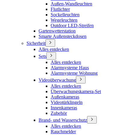
Außen-Wandleuchten
Flutlichter
Sockelleuchten
Wegeleuchten
Outdoor LED-Streifen
Gartenwetterstation
Smarte Außensteckdosen
Sicherheit
Alles entdecken
Sets
Alles entdecken
Alarmsysteme Haus
Alarmsysteme Wohnung
Videoüberwachung
Alles entdecken
Überwachungskamera-Set
Außenkameras
Videotürklingeln
Innenkameras
Zubehör
Brand- und Wasserschutz
Alles entdecken
Rauchmelder