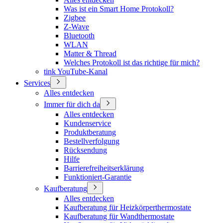
Was ist ein Smart Home Protokoll?
Zigbee
Z-Wave
Bluetooth
WLAN
Matter & Thread
Welches Protokoll ist das richtige für mich?
tink YouTube-Kanal
Services
Alles entdecken
Immer für dich da
Alles entdecken
Kundenservice
Produktberatung
Bestellverfolgung
Rücksendung
Hilfe
Barrierefreiheitserklärung
Funktioniert-Garantie
Kaufberatung
Alles entdecken
Kaufberatung für Heizkörperthermostate
Kaufberatung für Wandthermostate