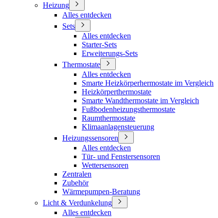
Heizung
Alles entdecken
Sets
Alles entdecken
Starter-Sets
Erweiterungs-Sets
Thermostate
Alles entdecken
Smarte Heizkörperhermostate im Vergleich
Heizkörperthermostate
Smarte Wandthermostate im Vergleich
Fußbodenheizungsthermostate
Raumthermostate
Klimaanlagensteuerung
Heizungssensoren
Alles entdecken
Tür- und Fenstersensoren
Wettersensoren
Zentralen
Zubehör
Wärmepumpen-Beratung
Licht & Verdunkelung
Alles entdecken