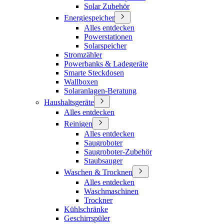
Solar Zubehör
Energiespeicher
Alles entdecken
Powerstationen
Solarspeicher
Stromzähler
Powerbanks & Ladegeräte
Smarte Steckdosen
Wallboxen
Solaranlagen-Beratung
Haushaltsgeräte
Alles entdecken
Reinigen
Alles entdecken
Saugroboter
Saugroboter-Zubehör
Staubsauger
Waschen & Trocknen
Alles entdecken
Waschmaschinen
Trockner
Kühlschränke
Geschirrspüler