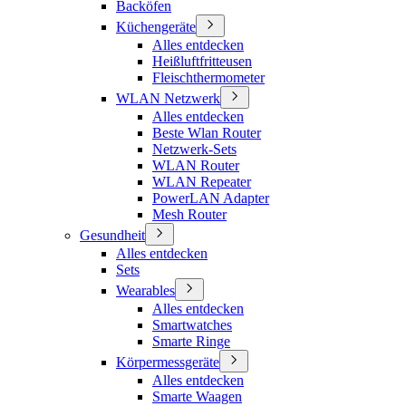
Backöfen
Küchengeräte
Alles entdecken
Heißluftfritteusen
Fleischthermometer
WLAN Netzwerk
Alles entdecken
Beste Wlan Router
Netzwerk-Sets
WLAN Router
WLAN Repeater
PowerLAN Adapter
Mesh Router
Gesundheit
Alles entdecken
Sets
Wearables
Alles entdecken
Smartwatches
Smarte Ringe
Körpermessgeräte
Alles entdecken
Smarte Waagen