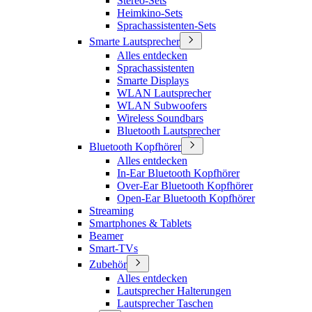
Stereo-Sets
Heimkino-Sets
Sprachassistenten-Sets
Smarte Lautsprecher
Alles entdecken
Sprachassistenten
Smarte Displays
WLAN Lautsprecher
WLAN Subwoofers
Wireless Soundbars
Bluetooth Lautsprecher
Bluetooth Kopfhörer
Alles entdecken
In-Ear Bluetooth Kopfhörer
Over-Ear Bluetooth Kopfhörer
Open-Ear Bluetooth Kopfhörer
Streaming
Smartphones & Tablets
Beamer
Smart-TVs
Zubehör
Alles entdecken
Lautsprecher Halterungen
Lautsprecher Taschen