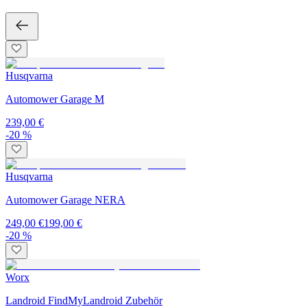
Husqvarna
Automower Garage M
239,00 €
-20 %
Husqvarna
Automower Garage NERA
249,00 €
199,00 €
-20 %
Worx
Landroid FindMyLandroid Zubehör