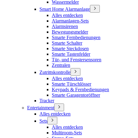
Wassermelder
Smart Home Alarmanlage
Alles entdecken
Alarmanlagen-Sets
Alarmsirenen
Bewegungsmelder
Smarte Fernbedienungen
Smarte Schalter
Smarte Steckdosen
Smarte Tastenfelder
Tür- und Fenstersensoren
Zentralen
Zutrittskontrolle
Alles entdecken
Smarte Türschlösser
Keypads & Fernbedienungen
Smarte Garagentoröffner
Tracker
Entertainment
Alles entdecken
Sets
Alles entdecken
Multiroom-Sets