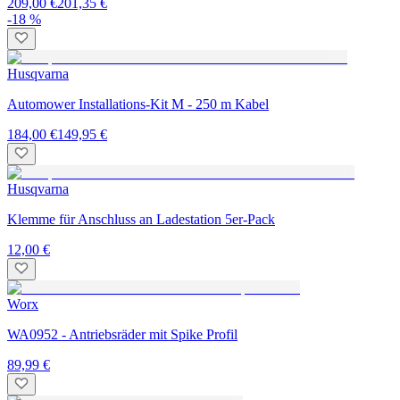
209,00 €
201,35 €
-18 %
Husqvarna
Automower Installations-Kit M - 250 m Kabel
184,00 €
149,95 €
Husqvarna
Klemme für Anschluss an Ladestation 5er-Pack
12,00 €
Worx
WA0952 - Antriebsräder mit Spike Profil
89,99 €