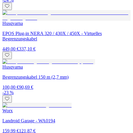
Husqvarna
EPOS Plug-in NERA 320 / 430X / 450X - Virtuelles
Begrenzungskabel
449,00 €
337,10 €
Husqvarna
Begrenzungskabel 150 m (2,7 mm)
100,00 €
90,69 €
-23 %
Worx
Landroid Garage - WA0194
159,99 €
121,87 €