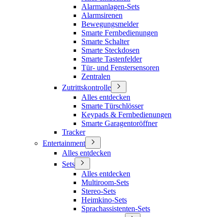
Alarmanlagen-Sets
Alarmsirenen
Bewegungsmelder
Smarte Fernbedienungen
Smarte Schalter
Smarte Steckdosen
Smarte Tastenfelder
Tür- und Fenstersensoren
Zentralen
Zutrittskontrolle
Alles entdecken
Smarte Türschlösser
Keypads & Fernbedienungen
Smarte Garagentoröffner
Tracker
Entertainment
Alles entdecken
Sets
Alles entdecken
Multiroom-Sets
Stereo-Sets
Heimkino-Sets
Sprachassistenten-Sets