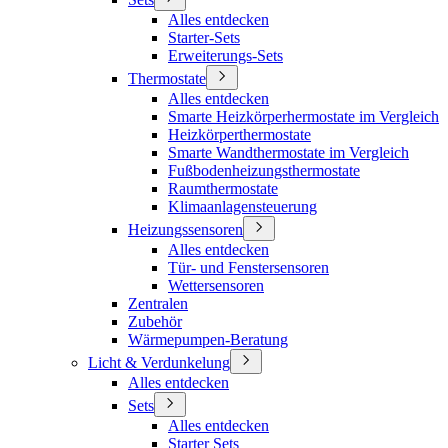
Alles entdecken
Starter-Sets
Erweiterungs-Sets
Thermostate
Alles entdecken
Smarte Heizkörperhermostate im Vergleich
Heizkörperthermostate
Smarte Wandthermostate im Vergleich
Fußbodenheizungsthermostate
Raumthermostate
Klimaanlagensteuerung
Heizungssensoren
Alles entdecken
Tür- und Fenstersensoren
Wettersensoren
Zentralen
Zubehör
Wärmepumpen-Beratung
Licht & Verdunkelung
Alles entdecken
Sets
Alles entdecken
Starter Sets