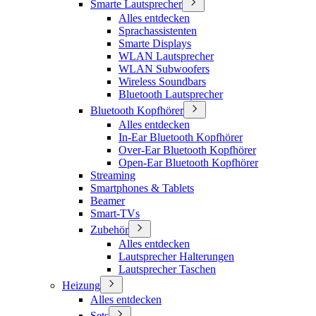
Smarte Lautsprecher
Alles entdecken
Sprachassistenten
Smarte Displays
WLAN Lautsprecher
WLAN Subwoofers
Wireless Soundbars
Bluetooth Lautsprecher
Bluetooth Kopfhörer
Alles entdecken
In-Ear Bluetooth Kopfhörer
Over-Ear Bluetooth Kopfhörer
Open-Ear Bluetooth Kopfhörer
Streaming
Smartphones & Tablets
Beamer
Smart-TVs
Zubehör
Alles entdecken
Lautsprecher Halterungen
Lautsprecher Taschen
Heizung
Alles entdecken
Sets