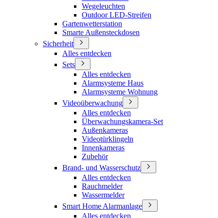
Wegeleuchten
Outdoor LED-Streifen
Gartenwetterstation
Smarte Außensteckdosen
Sicherheit
Alles entdecken
Sets
Alles entdecken
Alarmsysteme Haus
Alarmsysteme Wohnung
Videoüberwachung
Alles entdecken
Überwachungskamera-Set
Außenkameras
Videotürklingeln
Innenkameras
Zubehör
Brand- und Wasserschutz
Alles entdecken
Rauchmelder
Wassermelder
Smart Home Alarmanlage
Alles entdecken