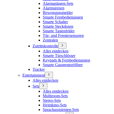
Alarmanlagen-Sets
Alarmsirenen
Bewegungsmelder
Smarte Fernbedienungen
Smarte Schalter
Smarte Steckdosen
Smarte Tastenfelder
Tür- und Fenstersensoren
Zentralen
Zutrittskontrolle
Alles entdecken
Smarte Türschlösser
Keypads & Fernbedienungen
Smarte Garagentoröffner
Tracker
Entertainment
Alles entdecken
Sets
Alles entdecken
Multiroom-Sets
Stereo-Sets
Heimkino-Sets
Sprachassistenten-Sets