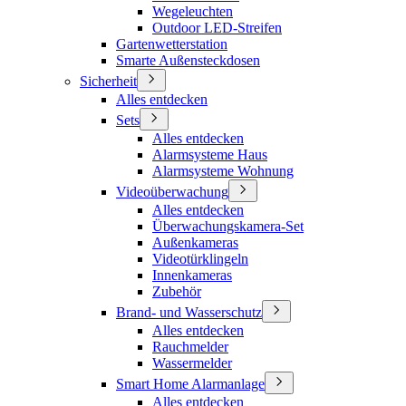
Wegeleuchten
Outdoor LED-Streifen
Gartenwetterstation
Smarte Außensteckdosen
Sicherheit
Alles entdecken
Sets
Alles entdecken
Alarmsysteme Haus
Alarmsysteme Wohnung
Videoüberwachung
Alles entdecken
Überwachungskamera-Set
Außenkameras
Videotürklingeln
Innenkameras
Zubehör
Brand- und Wasserschutz
Alles entdecken
Rauchmelder
Wassermelder
Smart Home Alarmanlage
Alles entdecken