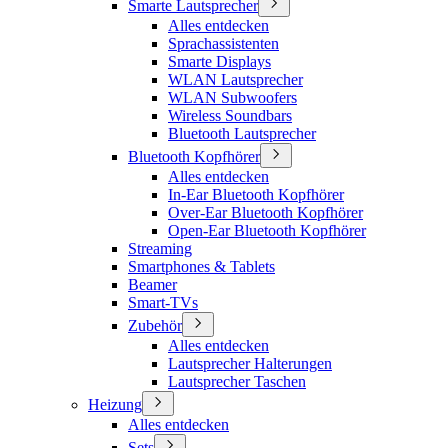
Smarte Lautsprecher
Alles entdecken
Sprachassistenten
Smarte Displays
WLAN Lautsprecher
WLAN Subwoofers
Wireless Soundbars
Bluetooth Lautsprecher
Bluetooth Kopfhörer
Alles entdecken
In-Ear Bluetooth Kopfhörer
Over-Ear Bluetooth Kopfhörer
Open-Ear Bluetooth Kopfhörer
Streaming
Smartphones & Tablets
Beamer
Smart-TVs
Zubehör
Alles entdecken
Lautsprecher Halterungen
Lautsprecher Taschen
Heizung
Alles entdecken
Sets