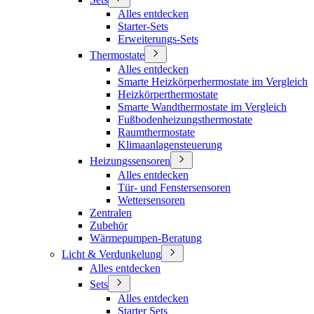
Alles entdecken
Starter-Sets
Erweiterungs-Sets
Thermostate
Alles entdecken
Smarte Heizkörperhermostate im Vergleich
Heizkörperthermostate
Smarte Wandthermostate im Vergleich
Fußbodenheizungsthermostate
Raumthermostate
Klimaanlagensteuerung
Heizungssensoren
Alles entdecken
Tür- und Fenstersensoren
Wettersensoren
Zentralen
Zubehör
Wärmepumpen-Beratung
Licht & Verdunkelung
Alles entdecken
Sets
Alles entdecken
Starter Sets