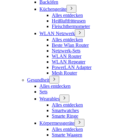
Backöfen
Küchengeräte
Alles entdecken
Heißluftfritteusen
Fleischthermometer
WLAN Netzwerk
Alles entdecken
Beste Wlan Router
Netzwerk-Sets
WLAN Router
WLAN Repeater
PowerLAN Adapter
Mesh Router
Gesundheit
Alles entdecken
Sets
Wearables
Alles entdecken
Smartwatches
Smarte Ringe
Körpermessgeräte
Alles entdecken
Smarte Waagen