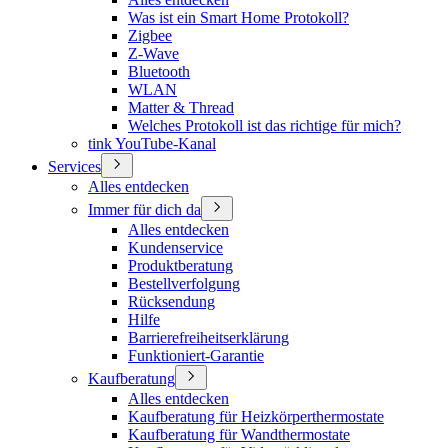
Was ist ein Smart Home Protokoll?
Zigbee
Z-Wave
Bluetooth
WLAN
Matter & Thread
Welches Protokoll ist das richtige für mich?
tink YouTube-Kanal
Services
Alles entdecken
Immer für dich da
Alles entdecken
Kundenservice
Produktberatung
Bestellverfolgung
Rücksendung
Hilfe
Barrierefreiheitserklärung
Funktioniert-Garantie
Kaufberatung
Alles entdecken
Kaufberatung für Heizkörperthermostate
Kaufberatung für Wandthermostate