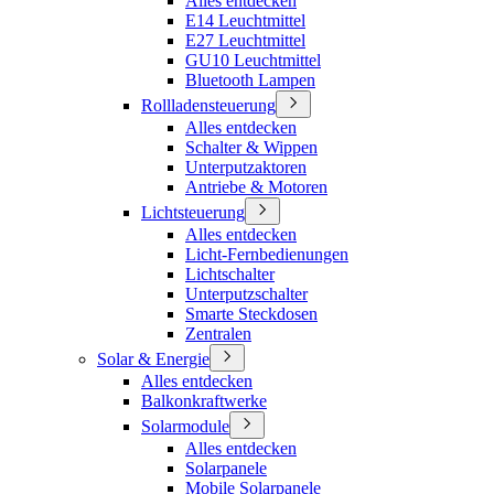
Alles entdecken
E14 Leuchtmittel
E27 Leuchtmittel
GU10 Leuchtmittel
Bluetooth Lampen
Rollladensteuerung
Alles entdecken
Schalter & Wippen
Unterputzaktoren
Antriebe & Motoren
Lichtsteuerung
Alles entdecken
Licht-Fernbedienungen
Lichtschalter
Unterputzschalter
Smarte Steckdosen
Zentralen
Solar & Energie
Alles entdecken
Balkonkraftwerke
Solarmodule
Alles entdecken
Solarpanele
Mobile Solarpanele