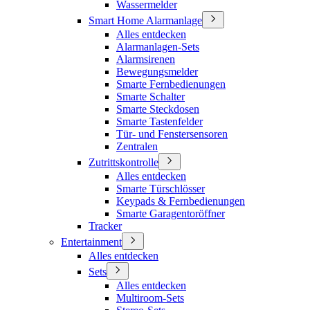
Wassermelder
Smart Home Alarmanlage
Alles entdecken
Alarmanlagen-Sets
Alarmsirenen
Bewegungsmelder
Smarte Fernbedienungen
Smarte Schalter
Smarte Steckdosen
Smarte Tastenfelder
Tür- und Fenstersensoren
Zentralen
Zutrittskontrolle
Alles entdecken
Smarte Türschlösser
Keypads & Fernbedienungen
Smarte Garagentoröffner
Tracker
Entertainment
Alles entdecken
Sets
Alles entdecken
Multiroom-Sets