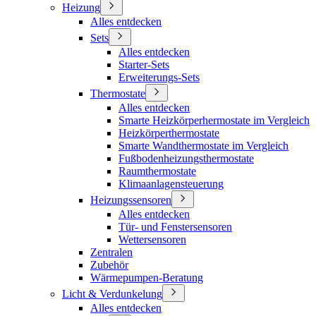
Heizung
Alles entdecken
Sets
Alles entdecken
Starter-Sets
Erweiterungs-Sets
Thermostate
Alles entdecken
Smarte Heizkörperhermostate im Vergleich
Heizkörperthermostate
Smarte Wandthermostate im Vergleich
Fußbodenheizungsthermostate
Raumthermostate
Klimaanlagensteuerung
Heizungssensoren
Alles entdecken
Tür- und Fenstersensoren
Wettersensoren
Zentralen
Zubehör
Wärmepumpen-Beratung
Licht & Verdunkelung
Alles entdecken