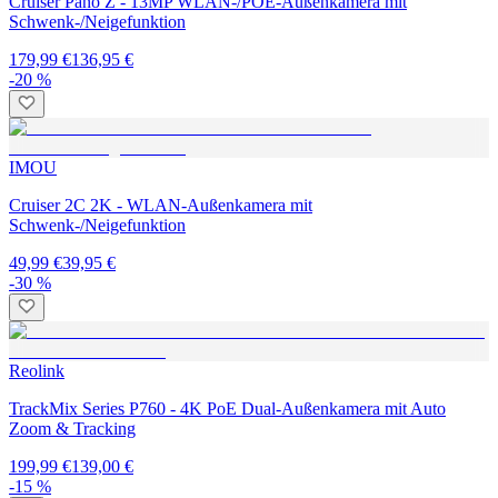
Cruiser Pano Z - 13MP WLAN-/POE-Außenkamera mit
Schwenk-/Neigefunktion
179,99 €
136,95 €
-20 %
IMOU
Cruiser 2C 2K - WLAN-Außenkamera mit
Schwenk-/Neigefunktion
49,99 €
39,95 €
-30 %
Reolink
TrackMix Series P760 - 4K PoE Dual-Außenkamera mit Auto
Zoom & Tracking
199,99 €
139,00 €
-15 %