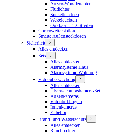
Außen-Wandleuchten
Flutlichter
Sockelleuchten
Wegeleuchten
Outdoor LED-Streifen
Gartenwetterstation
Smarte Außensteckdosen
Sicherheit
Alles entdecken
Sets
Alles entdecken
Alarmsysteme Haus
Alarmsysteme Wohnung
Videoüberwachung
Alles entdecken
Überwachungskamera-Set
Außenkameras
Videotürklingeln
Innenkameras
Zubehör
Brand- und Wasserschutz
Alles entdecken
Rauchmelder