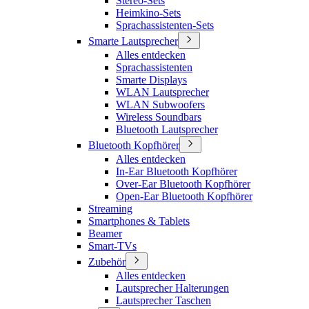
Stereo-Sets
Heimkino-Sets
Sprachassistenten-Sets
Smarte Lautsprecher
Alles entdecken
Sprachassistenten
Smarte Displays
WLAN Lautsprecher
WLAN Subwoofers
Wireless Soundbars
Bluetooth Lautsprecher
Bluetooth Kopfhörer
Alles entdecken
In-Ear Bluetooth Kopfhörer
Over-Ear Bluetooth Kopfhörer
Open-Ear Bluetooth Kopfhörer
Streaming
Smartphones & Tablets
Beamer
Smart-TVs
Zubehör
Alles entdecken
Lautsprecher Halterungen
Lautsprecher Taschen