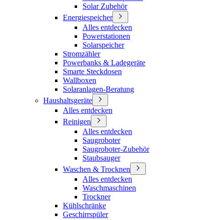
Solar Zubehör
Energiespeicher
Alles entdecken
Powerstationen
Solarspeicher
Stromzähler
Powerbanks & Ladegeräte
Smarte Steckdosen
Wallboxen
Solaranlagen-Beratung
Haushaltsgeräte
Alles entdecken
Reinigen
Alles entdecken
Saugroboter
Saugroboter-Zubehör
Staubsauger
Waschen & Trocknen
Alles entdecken
Waschmaschinen
Trockner
Kühlschränke
Geschirrspüler