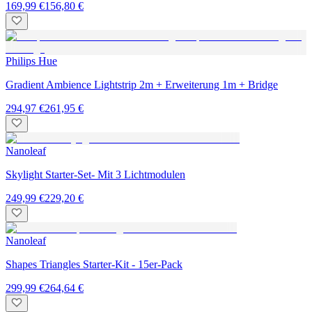
169,99 €
156,80 €
Philips Hue
Gradient Ambience Lightstrip 2m + Erweiterung 1m + Bridge
294,97 €
261,95 €
Nanoleaf
Skylight Starter-Set- Mit 3 Lichtmodulen
249,99 €
229,20 €
Nanoleaf
Shapes Triangles Starter-Kit - 15er-Pack
299,99 €
264,64 €