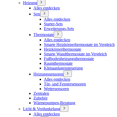
Heizung
Alles entdecken
Sets
Alles entdecken
Starter-Sets
Erweiterungs-Sets
Thermostate
Alles entdecken
Smarte Heizkörperhermostate im Vergleich
Heizkörperthermostate
Smarte Wandthermostate im Vergleich
Fußbodenheizungsthermostate
Raumthermostate
Klimaanlagensteuerung
Heizungssensoren
Alles entdecken
Tür- und Fenstersensoren
Wettersensoren
Zentralen
Zubehör
Wärmepumpen-Beratung
Licht & Verdunkelung
Alles entdecken