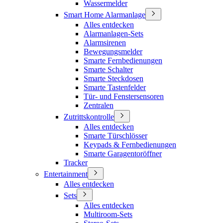
Wassermelder
Smart Home Alarmanlage
Alles entdecken
Alarmanlagen-Sets
Alarmsirenen
Bewegungsmelder
Smarte Fernbedienungen
Smarte Schalter
Smarte Steckdosen
Smarte Tastenfelder
Tür- und Fenstersensoren
Zentralen
Zutrittskontrolle
Alles entdecken
Smarte Türschlösser
Keypads & Fernbedienungen
Smarte Garagentoröffner
Tracker
Entertainment
Alles entdecken
Sets
Alles entdecken
Multiroom-Sets