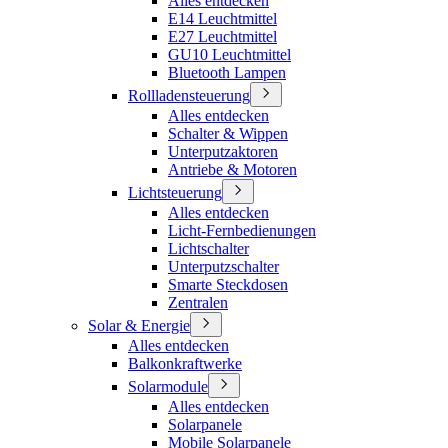
Alles entdecken
E14 Leuchtmittel
E27 Leuchtmittel
GU10 Leuchtmittel
Bluetooth Lampen
Rollladensteuerung
Alles entdecken
Schalter & Wippen
Unterputzaktoren
Antriebe & Motoren
Lichtsteuerung
Alles entdecken
Licht-Fernbedienungen
Lichtschalter
Unterputzschalter
Smarte Steckdosen
Zentralen
Solar & Energie
Alles entdecken
Balkonkraftwerke
Solarmodule
Alles entdecken
Solarpanele
Mobile Solarpanele