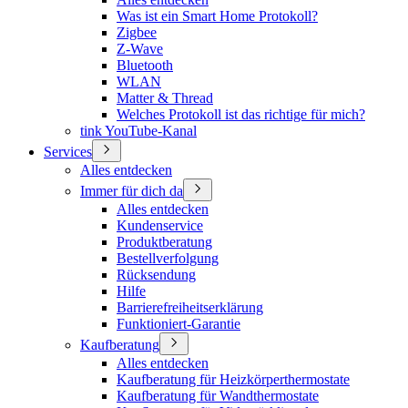
Was ist ein Smart Home Protokoll?
Zigbee
Z-Wave
Bluetooth
WLAN
Matter & Thread
Welches Protokoll ist das richtige für mich?
tink YouTube-Kanal
Services
Alles entdecken
Immer für dich da
Alles entdecken
Kundenservice
Produktberatung
Bestellverfolgung
Rücksendung
Hilfe
Barrierefreiheitserklärung
Funktioniert-Garantie
Kaufberatung
Alles entdecken
Kaufberatung für Heizkörperthermostate
Kaufberatung für Wandthermostate