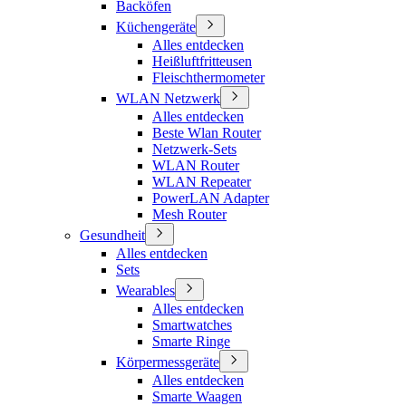
Backöfen
Küchengeräte
Alles entdecken
Heißluftfritteusen
Fleischthermometer
WLAN Netzwerk
Alles entdecken
Beste Wlan Router
Netzwerk-Sets
WLAN Router
WLAN Repeater
PowerLAN Adapter
Mesh Router
Gesundheit
Alles entdecken
Sets
Wearables
Alles entdecken
Smartwatches
Smarte Ringe
Körpermessgeräte
Alles entdecken
Smarte Waagen