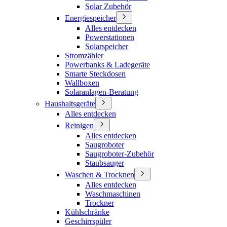
Solar Zubehör
Energiespeicher
Alles entdecken
Powerstationen
Solarspeicher
Stromzähler
Powerbanks & Ladegeräte
Smarte Steckdosen
Wallboxen
Solaranlagen-Beratung
Haushaltsgeräte
Alles entdecken
Reinigen
Alles entdecken
Saugroboter
Saugroboter-Zubehör
Staubsauger
Waschen & Trocknen
Alles entdecken
Waschmaschinen
Trockner
Kühlschränke
Geschirrspüler