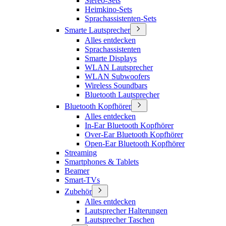
Stereo-Sets
Heimkino-Sets
Sprachassistenten-Sets
Smarte Lautsprecher
Alles entdecken
Sprachassistenten
Smarte Displays
WLAN Lautsprecher
WLAN Subwoofers
Wireless Soundbars
Bluetooth Lautsprecher
Bluetooth Kopfhörer
Alles entdecken
In-Ear Bluetooth Kopfhörer
Over-Ear Bluetooth Kopfhörer
Open-Ear Bluetooth Kopfhörer
Streaming
Smartphones & Tablets
Beamer
Smart-TVs
Zubehör
Alles entdecken
Lautsprecher Halterungen
Lautsprecher Taschen