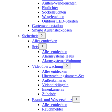
Außen-Wandleuchten
Flutlichter
Sockelleuchten
Wegeleuchten
Outdoor LED-Streifen
Gartenwetterstation
Smarte Außensteckdosen
Sicherheit
Alles entdecken
Sets
Alles entdecken
Alarmsysteme Haus
Alarmsysteme Wohnung
Videoüberwachung
Alles entdecken
Überwachungskamera-Set
Außenkameras
Videotürklingeln
Innenkameras
Zubehör
Brand- und Wasserschutz
Alles entdecken
Rauchmelder